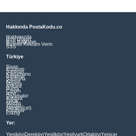
Hakkında PostaKodu.co
Hakkımızda
Bize Ulaşın
Bize Bağlanın
Bizimle Reklam Verin
SSS
Türkiye
Sivas
Erzurum
Samsun
Kastamonu
Balikesir
Şanliurfa
Konya
Manisa
Ankara
Bursa
Çorum
İzmir
Diyarbakir
Antalya
Tokat
Mardin
Yozgat
Mersin(İçel)
Kütahya
Elaziğ
Yer:
Yeniköy
Dereköy
Yeşilköy
Yeşilyurt
Ortaköy
Yenice
|
|
|
|
|
|