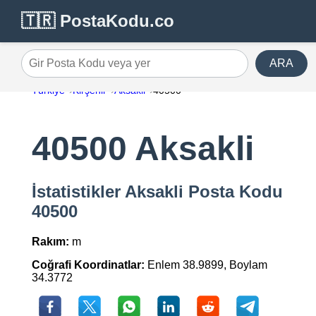
🇹🇷 PostaKodu.co
ARA
Gir Posta Kodu veya yer
Türkiye
Kirşehir
Aksakli
40500
40500 Aksakli
İstatistikler Aksakli Posta Kodu
40500
Rakım:
m
Coğrafi Koordinatlar:
Enlem 38.9899, Boylam
34.3772