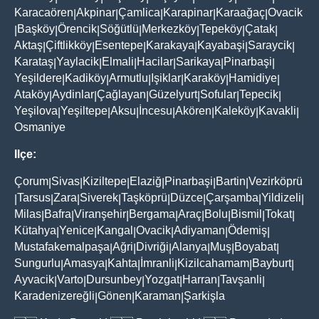
Karacaören
Akpinar
Çamlica
Karapinar
Karaağaç
Ovacik
|
|
|
|
|
Başköy
Örencik
Söğütlü
Merkezköy
Tepeköy
Çatak
|
|
|
|
|
|
|
Aktaş
Çiftlikköy
Esentepe
Karakaya
Kayabaşi
Saraycik
|
|
|
|
|
|
Karataş
Yaylacik
Elmali
Hacilar
Sarikaya
Pinarbaşi
|
|
|
|
|
|
Yeşildere
Kadiköy
Armutlu
Işiklar
Karaköy
Hamidiye
|
|
|
|
|
|
Ataköy
Aydinlar
Çağlayan
Güzelyurt
Sofular
Tepecik
|
|
|
|
|
|
Yeşilova
Yeşiltepe
Aksu
İncesu
Akören
Kaleköy
Kavakli
|
|
|
|
|
|
|
Osmaniye
Ilçe:
Çorum
Sivas
Kiziltepe
Elaziğ
Pinarbaşi
Bartin
Vezirköprü
|
|
|
|
|
|
Tarsus
Zara
Siverek
Taşköprü
Düzce
Çarşamba
Yildizeli
|
|
|
|
|
|
|
|
Milas
Bafra
Viranşehir
Bergama
Araç
Bolu
Bismil
Tokat
|
|
|
|
|
|
|
|
Kütahya
Yenice
Kangal
Ovacik
Adiyaman
Ödemiş
|
|
|
|
|
|
Mustafakemalpaşa
Ağri
Divriği
Alanya
Muş
Boyabat
|
|
|
|
|
|
Sungurlu
Amasya
Kahta
İmranli
Kizilcahamam
Bayburt
|
|
|
|
|
|
Ayvacik
Varto
Dursunbey
Yozgat
Harran
Tavşanli
|
|
|
|
|
|
Karadenizereğli
Gönen
Karaman
Şarkişla
|
|
|