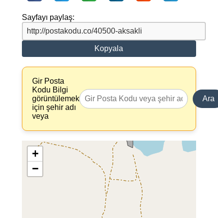
Sayfayı paylaş:
Kopyala
Gir Posta
Kodu Bilgi
görüntülemek
Ara
için şehir adı
veya
+
−