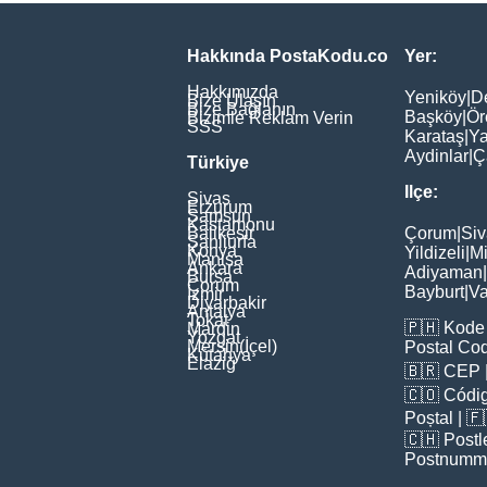
Hakkında PostaKodu.co
Yer:
Hakkımızda
Yeniköy
|
D
Bize Ulaşın
Bize Bağlanın
Başköy
|
Ör
Bizimle Reklam Verin
SSS
Karataş
|
Ya
Aydinlar
|
Ç
Türkiye
Ilçe:
Sivas
Erzurum
Samsun
Kastamonu
Balikesir
Çorum
|
Siv
Şanliurfa
Konya
Yildizeli
|
Mi
Manisa
Ankara
Adiyaman
|
Bursa
Çorum
Bayburt
|
Va
İzmir
Diyarbakir
Antalya
Tokat
🇵🇭
Kode 
Mardin
Yozgat
Mersin(İçel)
Postal Co
Kütahya
Elaziğ
🇧🇷
CEP
🇨🇴
Códig
Poștal
| 
🇨🇭
Postl
Postnumm