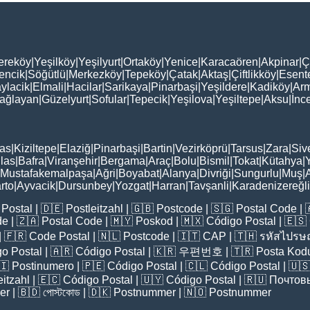
ereköy
|
Yeşilköy
|
Yeşilyurt
|
Ortaköy
|
Yenice
|
Karacaören
|
Akpinar
|
Ç
encik
|
Söğütlü
|
Merkezköy
|
Tepeköy
|
Çatak
|
Aktaş
|
Çiftlikköy
|
Esent
ylacik
|
Elmali
|
Hacilar
|
Sarikaya
|
Pinarbaşi
|
Yeşildere
|
Kadiköy
|
Arm
ağlayan
|
Güzelyurt
|
Sofular
|
Tepecik
|
Yeşilova
|
Yeşiltepe
|
Aksu
|
İnc
as
|
Kiziltepe
|
Elaziğ
|
Pinarbaşi
|
Bartin
|
Vezirköprü
|
Tarsus
|
Zara
|
Siv
las
|
Bafra
|
Viranşehir
|
Bergama
|
Araç
|
Bolu
|
Bismil
|
Tokat
|
Kütahya
|
Mustafakemalpaşa
|
Ağri
|
Boyabat
|
Alanya
|
Divriği
|
Sungurlu
|
Muş
|
rto
|
Ayvacik
|
Dursunbey
|
Yozgat
|
Harran
|
Tavşanli
|
Karadenizereğli
Postal
| 🇩🇪
Postleitzahl
| 🇬🇧
Postcode
| 🇸🇬
Postal Code
| 
de
| 🇿🇦
Postal Code
| 🇲🇾
Poskod
| 🇲🇽
Código Postal
| 🇪🇸
| 🇫🇷
Code Postal
| 🇳🇱
Postcode
| 🇮🇹
CAP
| 🇹🇭
รหัสไปรษณ
o Postal
| 🇦🇷
Código Postal
| 🇰🇷
우편번호
| 🇹🇷
Posta Kod
🇮
Postinumero
| 🇵🇪
Código Postal
| 🇨🇱
Código Postal
| 🇺
eitzahl
| 🇪🇨
Código Postal
| 🇺🇾
Código Postal
| 🇷🇺
Почтов
er
| 🇧🇩
পোস্টকোড
| 🇩🇰
Postnummer
| 🇳🇴
Postnummer