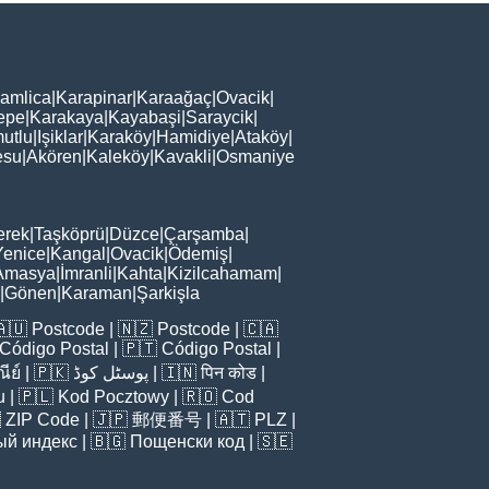
amlica
|
Karapinar
|
Karaağaç
|
Ovacik
|
epe
|
Karakaya
|
Kayabaşi
|
Saraycik
|
utlu
|
Işiklar
|
Karaköy
|
Hamidiye
|
Ataköy
|
esu
|
Akören
|
Kaleköy
|
Kavakli
|
Osmaniye
erek
|
Taşköprü
|
Düzce
|
Çarşamba
|
Yenice
|
Kangal
|
Ovacik
|
Ödemiş
|
Amasya
|
İmranli
|
Kahta
|
Kizilcahamam
|
|
Gönen
|
Karaman
|
Şarkişla
🇦🇺
Postcode
| 🇳🇿
Postcode
| 🇨🇦
Código Postal
| 🇵🇹
Código Postal
|
ีย์
| 🇵🇰
پوسٹل کوڈ
| 🇮🇳
पिन कोड
|
u
| 🇵🇱
Kod Pocztowy
| 🇷🇴
Cod

ZIP Code
| 🇯🇵
郵便番号
| 🇦🇹
PLZ
|
ый индекс
| 🇧🇬
Пощенски код
| 🇸🇪