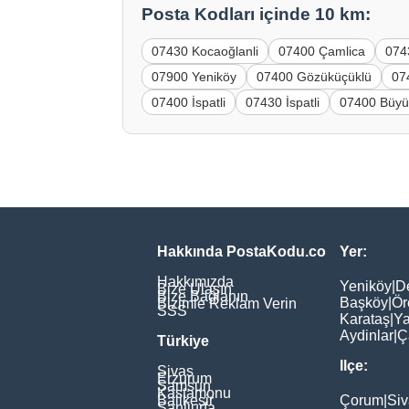
Posta Kodları içinde 10 km:
07430 Kocaoğlanli
07400 Çamlica
074
07900 Yeniköy
07400 Gözüküçüklü
07
07400 İspatli
07430 İspatli
07400 Büyü
Hakkında PostaKodu.co
Yer:
Hakkımızda
Yeniköy
|
D
Bize Ulaşın
Bize Bağlanın
Başköy
|
Ör
Bizimle Reklam Verin
SSS
Karataş
|
Ya
Aydinlar
|
Ç
Türkiye
Ilçe:
Sivas
Erzurum
Samsun
Kastamonu
Balikesir
Çorum
|
Siv
Şanliurfa