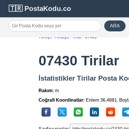
🇹🇷 PostaKodu.co
ARA
Gir Posta Kodu veya yer
Türkiye
Antalya
Tirilar
07430
07430 Tirilar
İstatistikler Tirilar Posta 
Rakım:
m
Coğrafi Koordinatlar:
Enlem 36.4881, Boy
Sayfayı paylaş: