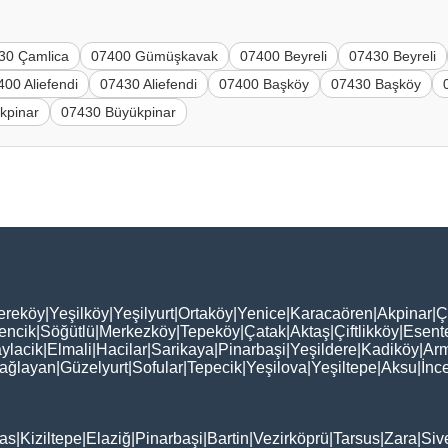
30 Çamlica
07400 Gümüşkavak
07400 Beyreli
07430 Beyreli
400 Aliefendi
07430 Aliefendi
07400 Başköy
07430 Başköy
kpinar
07430 Büyükpinar
ereköy
|
Yeşilköy
|
Yeşilyurt
|
Ortaköy
|
Yenice
|
Karacaören
|
Akpinar
|
Ç
encik
|
Söğütlü
|
Merkezköy
|
Tepeköy
|
Çatak
|
Aktaş
|
Çiftlikköy
|
Esent
ylacik
|
Elmali
|
Hacilar
|
Sarikaya
|
Pinarbaşi
|
Yeşildere
|
Kadiköy
|
Arm
ağlayan
|
Güzelyurt
|
Sofular
|
Tepecik
|
Yeşilova
|
Yeşiltepe
|
Aksu
|
İnc
as
|
Kiziltepe
|
Elaziğ
|
Pinarbaşi
|
Bartin
|
Vezirköprü
|
Tarsus
|
Zara
|
Siv