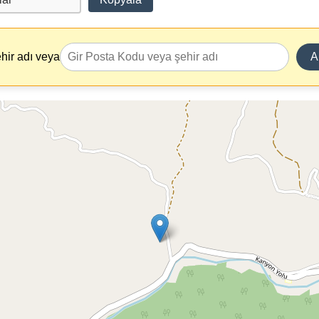
hir adı veya
A