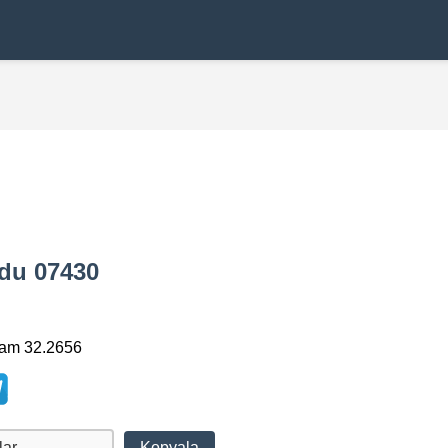
Kodu 07430
lam 32.2656
Kopyala