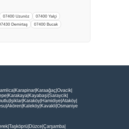
07400 Uzunöz
07400 Yalçi
07430 Demirtaş
07400 Bucak
amlica
|
Karapinar
|
Karaağaç
|
Ovacik
|
epe
|
Karakaya
|
Kayabaşi
|
Saraycik
|
utlu
|
Işiklar
|
Karaköy
|
Hamidiye
|
Ataköy
|
esu
|
Akören
|
Kaleköy
|
Kavakli
|
Osmaniye
erek
|
Taşköprü
|
Düzce
|
Çarşamba
|