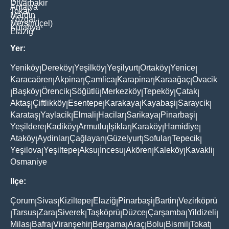
Diyarbakir
Antalya
Tokat
Mardin
Yozgat
Mersin(İçel)
Kütahya
Elaziğ
Yer:
Yeniköy
Dereköy
Yeşilköy
Yeşilyurt
Ortaköy
Yenice
|
|
|
|
|
|
Karacaören
Akpinar
Çamlica
Karapinar
Karaağaç
Ovacik
|
|
|
|
|
Başköy
Örencik
Söğütlü
Merkezköy
Tepeköy
Çatak
|
|
|
|
|
|
|
Aktaş
Çiftlikköy
Esentepe
Karakaya
Kayabaşi
Saraycik
|
|
|
|
|
|
Karataş
Yaylacik
Elmali
Hacilar
Sarikaya
Pinarbaşi
|
|
|
|
|
|
Yeşildere
Kadiköy
Armutlu
Işiklar
Karaköy
Hamidiye
|
|
|
|
|
|
Ataköy
Aydinlar
Çağlayan
Güzelyurt
Sofular
Tepecik
|
|
|
|
|
|
Yeşilova
Yeşiltepe
Aksu
İncesu
Akören
Kaleköy
Kavakli
|
|
|
|
|
|
|
Osmaniye
Ilçe:
Çorum
Sivas
Kiziltepe
Elaziğ
Pinarbaşi
Bartin
Vezirköprü
|
|
|
|
|
|
Tarsus
Zara
Siverek
Taşköprü
Düzce
Çarşamba
Yildizeli
|
|
|
|
|
|
|
|
Milas
Bafra
Viranşehir
Bergama
Araç
Bolu
Bismil
Tokat
|
|
|
|
|
|
|
|