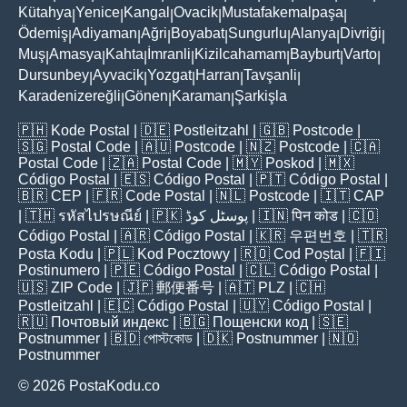
Kütahya
Yenice
Kangal
Ovacik
Mustafakemalpaşa
|
|
|
|
|
Ödemiş
Adiyaman
Ağri
Boyabat
Sungurlu
Alanya
Divriği
|
|
|
|
|
|
|
Muş
Amasya
Kahta
İmranli
Kizilcahamam
Bayburt
Varto
|
|
|
|
|
|
|
Dursunbey
Ayvacik
Yozgat
Harran
Tavşanli
|
|
|
|
|
Karadenizereğli
Gönen
Karaman
Şarkişla
|
|
|
🇵🇭
Kode Postal
| 🇩🇪
Postleitzahl
| 🇬🇧
Postcode
|
🇸🇬
Postal Code
| 🇦🇺
Postcode
| 🇳🇿
Postcode
| 🇨🇦
Postal Code
| 🇿🇦
Postal Code
| 🇲🇾
Poskod
| 🇲🇽
Código Postal
| 🇪🇸
Código Postal
| 🇵🇹
Código Postal
|
🇧🇷
CEP
| 🇫🇷
Code Postal
| 🇳🇱
Postcode
| 🇮🇹
CAP
| 🇹🇭
รหัสไปรษณีย์
| 🇵🇰
پوسٹل کوڈ
| 🇮🇳
पिन कोड
| 🇨🇴
Código Postal
| 🇦🇷
Código Postal
| 🇰🇷
우편번호
| 🇹🇷
Posta Kodu
| 🇵🇱
Kod Pocztowy
| 🇷🇴
Cod Poștal
| 🇫🇮
Postinumero
| 🇵🇪
Código Postal
| 🇨🇱
Código Postal
|
🇺🇸
ZIP Code
| 🇯🇵
郵便番号
| 🇦🇹
PLZ
| 🇨🇭
Postleitzahl
| 🇪🇨
Código Postal
| 🇺🇾
Código Postal
|
🇷🇺
Почтовый индекс
| 🇧🇬
Пощенски код
| 🇸🇪
Postnummer
| 🇧🇩
পোস্টকোড
| 🇩🇰
Postnummer
| 🇳🇴
Postnummer
© 2026 PostaKodu.co