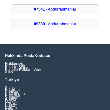
07541
- Abdurrahmanlar
09330
- Abdurrahmanlar
Hakkında PostaKodu.co
Hakkımızda
Bize Ulaşın
Bize Bağlanın
Bizimle Reklam Verin
SSS
Türkiye
Sivas
Erzurum
Samsun
Kastamonu
Balikesir
Şanliurfa
Konya
Manisa
Ankara
Bursa
Çorum
İzmir