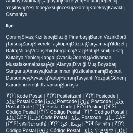
Ataköy
Aydinlar
Çağlayan
Güzelyurt
Sofular
Tepecik
|
|
|
|
|
|
Yeşilova
Yeşiltepe
Aksu
İncesu
Akören
Kaleköy
Kavakli
|
|
|
|
|
|
|
Osmaniye
Ilçe:
Çorum
Sivas
Kiziltepe
Elaziğ
Pinarbaşi
Bartin
Vezirköprü
|
|
|
|
|
|
Tarsus
Zara
Siverek
Taşköprü
Düzce
Çarşamba
Yildizeli
|
|
|
|
|
|
|
|
Bafra
Milas
Viranşehir
Bergama
Araç
Bolu
Bismil
Tokat
|
|
|
|
|
|
|
|
Kütahya
Yenice
Kangal
Ovacik
Ödemiş
Adiyaman
|
|
|
|
|
|
Mustafakemalpaşa
Ağri
Alanya
Divriği
Muş
Boyabat
|
|
|
|
|
|
Sungurlu
Amasya
Kahta
İmranli
Kizilcahamam
Bayburt
|
|
|
|
|
|
Dursunbey
Ayvacik
Varto
Harran
Tavşanli
Yozgat
Gönen
|
|
|
|
|
|
|
Karadenizereğli
Karaman
Şarkişla
|
|
🇵🇭
Kode Postal
| 🇩🇪
Postleitzahl
| 🇬🇧
Postcode
|
🇸🇬
Postal Code
| 🇦🇺
Postcode
| 🇳🇿
Postcode
| 🇨🇦
Postal Code
| 🇿🇦
Postal Code
| 🇲🇾
Poskod
| 🇲🇽
Código Postal
| 🇪🇸
Código Postal
| 🇵🇹
Código Postal
|
🇧🇷
CEP
| 🇫🇷
Code Postal
| 🇳🇱
Postcode
| 🇮🇹
CAP
| 🇹🇭
รหัสไปรษณีย์
| 🇵🇰
پوسٹل کوڈ
| 🇮🇳
पिन कोड
| 🇨🇴
Código Postal
| 🇦🇷
Código Postal
| 🇰🇷
우편번호
| 🇹🇷