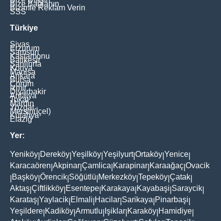
Bize Bağlanın
Bizimle Reklam Verin
SSS
Türkiye
Sivas
Erzurum
Samsun
Kastamonu
Balikesir
Şanliurfa
Konya
Manisa
Ankara
Bursa
Çorum
İzmir
Diyarbakir
Antalya
Tokat
Mardin
Yozgat
Mersin(İçel)
Kütahya
Elaziğ
Yer:
Yeniköy
Dereköy
Yeşilköy
Yeşilyurt
Ortaköy
Yenice
|
|
|
|
|
|
Karacaören
Akpinar
Çamlica
Karapinar
Karaağaç
Ovacik
|
|
|
|
|
Başköy
Örencik
Söğütlü
Merkezköy
Tepeköy
Çatak
|
|
|
|
|
|
|
Aktaş
Çiftlikköy
Esentepe
Karakaya
Kayabaşi
Saraycik
|
|
|
|
|
|
Karataş
Yaylacik
Elmali
Hacilar
Sarikaya
Pinarbaşi
|
|
|
|
|
|
Yeşildere
Kadiköy
Armutlu
Işiklar
Karaköy
Hamidiye
|
|
|
|
|
|