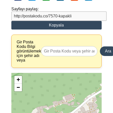
Sayfayı paylaş:
Kopyala
Gir Posta
Kodu Bilgi
görüntülemek
Ara
için şehir adı
veya
+
−