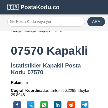
🇹🇷 PostaKodu.co
ARA
Gir Posta Kodu veya yer
Türkiye
Antalya
Kapakli
07570
07570 Kapakli
İstatistikler Kapakli Posta
Kodu 07570
Rakım:
m
Coğrafi Koordinatlar:
Enlem 36.2298, Boylam
29.8948