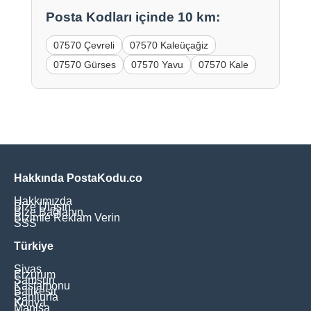
Posta Kodları içinde 10 km:
07570 Çevreli
07570 Kaleüçağiz
07570 Gürses
07570 Yavu
07570 Kale
Hakkında PostaKodu.co
Hakkımızda
Bize Ulaşın
Bize Bağlanın
Bizimle Reklam Verin
SSS
Türkiye
Sivas
Erzurum
Samsun
Kastamonu
Balikesir
Şanliurfa
Konya
Manisa