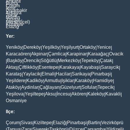
Ankara
Bursa
Çorum
İzmir
Diyarbakir
Antalya
Tokat
Mardin
Yozgat
Mersin(İçel)
Kütahya
Elaziğ
Yer:
Yeniköy
Dereköy
Yeşilköy
Yeşilyurt
Ortaköy
Yenice
|
|
|
|
|
|
Karacaören
Akpinar
Çamlica
Karapinar
Karaağaç
Ovacik
|
|
|
|
|
Başköy
Örencik
Söğütlü
Merkezköy
Tepeköy
Çatak
|
|
|
|
|
|
|
Aktaş
Çiftlikköy
Esentepe
Karakaya
Kayabaşi
Saraycik
|
|
|
|
|
|
Karataş
Yaylacik
Elmali
Hacilar
Sarikaya
Pinarbaşi
|
|
|
|
|
|
Yeşildere
Kadiköy
Armutlu
Işiklar
Karaköy
Hamidiye
|
|
|
|
|
|
Ataköy
Aydinlar
Çağlayan
Güzelyurt
Sofular
Tepecik
|
|
|
|
|
|
Yeşilova
Yeşiltepe
Aksu
İncesu
Akören
Kaleköy
Kavakli
|
|
|
|
|
|
|
Osmaniye
Ilçe:
Çorum
Sivas
Kiziltepe
Elaziğ
Pinarbaşi
Bartin
Vezirköprü
|
|
|
|
|
|
Tarsus
Zara
Siverek
Taşköprü
Düzce
Çarşamba
Yildizeli
|
|
|
|
|
|
|
|