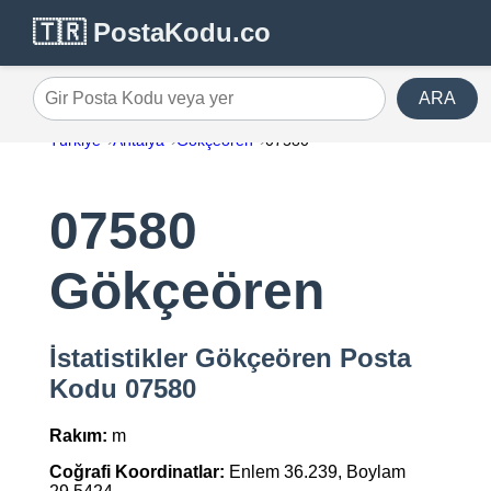
🇹🇷 PostaKodu.co
ARA
Gir Posta Kodu veya yer
Türkiye
Antalya
Gökçeören
07580
07580
Gökçeören
İstatistikler Gökçeören Posta
Kodu 07580
Rakım:
m
Coğrafi Koordinatlar:
Enlem 36.239, Boylam