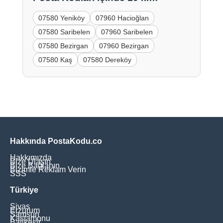
07580 Yeniköy
07960 Hacioğlan
07580 Saribelen
07960 Saribelen
07580 Bezirgan
07960 Bezirgan
07580 Kaş
07580 Dereköy
Hakkında PostaKodu.co
Hakkımızda
Bize Ulaşın
Bize Bağlanın
Bizimle Reklam Verin
SSS
Türkiye
Sivas
Erzurum
Samsun
Kastamonu
Balikesir