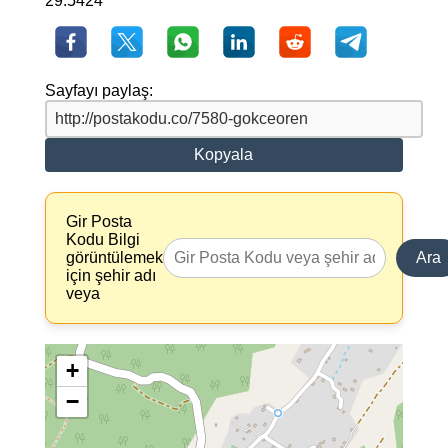
29.5424
Sayfayı paylaş:
Kopyala
Gir Posta
Kodu Bilgi
görüntülemek
Ara
için şehir adı
veya
+
−