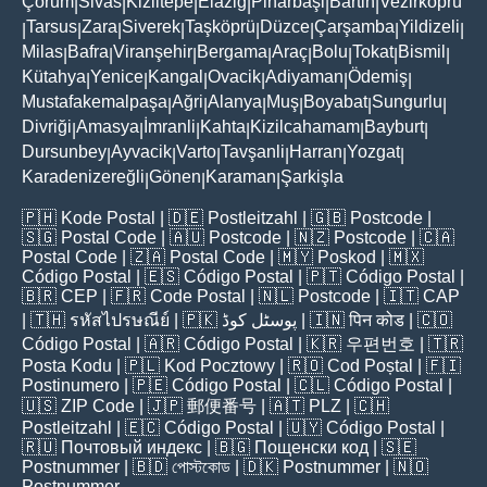
Çorum
Sivas
Kiziltepe
Elaziğ
Pinarbaşi
Bartin
Vezirköprü
|
|
|
|
|
|
Tarsus
Zara
Siverek
Taşköprü
Düzce
Çarşamba
Yildizeli
|
|
|
|
|
|
|
|
Milas
Bafra
Viranşehir
Bergama
Araç
Bolu
Tokat
Bismil
|
|
|
|
|
|
|
|
Kütahya
Yenice
Kangal
Ovacik
Adiyaman
Ödemiş
|
|
|
|
|
|
Mustafakemalpaşa
Ağri
Alanya
Muş
Boyabat
Sungurlu
|
|
|
|
|
|
Divriği
Amasya
İmranli
Kahta
Kizilcahamam
Bayburt
|
|
|
|
|
|
Dursunbey
Ayvacik
Varto
Tavşanli
Harran
Yozgat
|
|
|
|
|
|
Karadenizereğli
Gönen
Karaman
Şarkişla
|
|
|
🇵🇭
Kode Postal
| 🇩🇪
Postleitzahl
| 🇬🇧
Postcode
|
🇸🇬
Postal Code
| 🇦🇺
Postcode
| 🇳🇿
Postcode
| 🇨🇦
Postal Code
| 🇿🇦
Postal Code
| 🇲🇾
Poskod
| 🇲🇽
Código Postal
| 🇪🇸
Código Postal
| 🇵🇹
Código Postal
|
🇧🇷
CEP
| 🇫🇷
Code Postal
| 🇳🇱
Postcode
| 🇮🇹
CAP
| 🇹🇭
รหัสไปรษณีย์
| 🇵🇰
پوسٹل کوڈ
| 🇮🇳
पिन कोड
| 🇨🇴
Código Postal
| 🇦🇷
Código Postal
| 🇰🇷
우편번호
| 🇹🇷
Posta Kodu
| 🇵🇱
Kod Pocztowy
| 🇷🇴
Cod Poștal
| 🇫🇮
Postinumero
| 🇵🇪
Código Postal
| 🇨🇱
Código Postal
|
🇺🇸
ZIP Code
| 🇯🇵
郵便番号
| 🇦🇹
PLZ
| 🇨🇭
Postleitzahl
| 🇪🇨
Código Postal
| 🇺🇾
Código Postal
|
🇷🇺
Почтовый индекс
| 🇧🇬
Пощенски код
| 🇸🇪
Postnummer
| 🇧🇩
পোস্টকোড
| 🇩🇰
Postnummer
| 🇳🇴
Postnummer