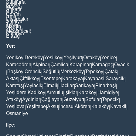
Şanliurfa
Konya
Manisa
Ankara
Bursa
Çorum
İzmir
Diyarbakir
Antalya
Tokat
Mardin
Yozgat
Mersin(İçel)
Kütahya
Elaziğ
Yer:
Yeniköy
Dereköy
Yeşilköy
Yeşilyurt
Ortaköy
Yenice
|
|
|
|
|
|
Karacaören
Akpinar
Çamlica
Karapinar
Karaağaç
Ovacik
|
|
|
|
|
Başköy
Örencik
Söğütlü
Merkezköy
Tepeköy
Çatak
|
|
|
|
|
|
|
Aktaş
Çiftlikköy
Esentepe
Karakaya
Kayabaşi
Saraycik
|
|
|
|
|
|
Karataş
Yaylacik
Elmali
Hacilar
Sarikaya
Pinarbaşi
|
|
|
|
|
|
Yeşildere
Kadiköy
Armutlu
Işiklar
Karaköy
Hamidiye
|
|
|
|
|
|
Ataköy
Aydinlar
Çağlayan
Güzelyurt
Sofular
Tepecik
|
|
|
|
|
|
Yeşilova
Yeşiltepe
Aksu
İncesu
Akören
Kaleköy
Kavakli
|
|
|
|
|
|
|
Osmaniye
Ilçe: