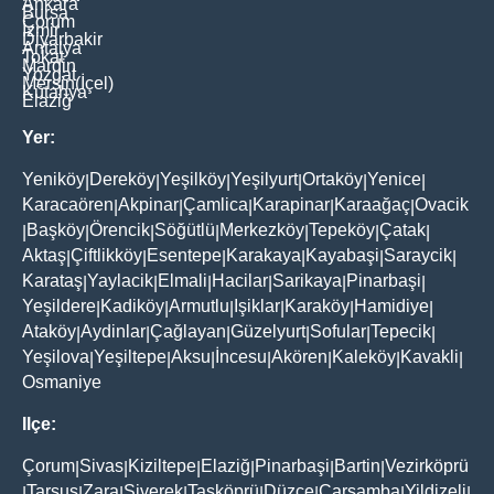
Ankara
Bursa
Çorum
İzmir
Diyarbakir
Antalya
Tokat
Mardin
Yozgat
Mersin(İçel)
Kütahya
Elaziğ
Yer:
Yeniköy
Dereköy
Yeşilköy
Yeşilyurt
Ortaköy
Yenice
|
|
|
|
|
|
Karacaören
Akpinar
Çamlica
Karapinar
Karaağaç
Ovacik
|
|
|
|
|
Başköy
Örencik
Söğütlü
Merkezköy
Tepeköy
Çatak
|
|
|
|
|
|
|
Aktaş
Çiftlikköy
Esentepe
Karakaya
Kayabaşi
Saraycik
|
|
|
|
|
|
Karataş
Yaylacik
Elmali
Hacilar
Sarikaya
Pinarbaşi
|
|
|
|
|
|
Yeşildere
Kadiköy
Armutlu
Işiklar
Karaköy
Hamidiye
|
|
|
|
|
|
Ataköy
Aydinlar
Çağlayan
Güzelyurt
Sofular
Tepecik
|
|
|
|
|
|
Yeşilova
Yeşiltepe
Aksu
İncesu
Akören
Kaleköy
Kavakli
|
|
|
|
|
|
|
Osmaniye
Ilçe:
Çorum
Sivas
Kiziltepe
Elaziğ
Pinarbaşi
Bartin
Vezirköprü
|
|
|
|
|
|
Tarsus
Zara
Siverek
Taşköprü
Düzce
Çarşamba
Yildizeli
|
|
|
|
|
|
|
|