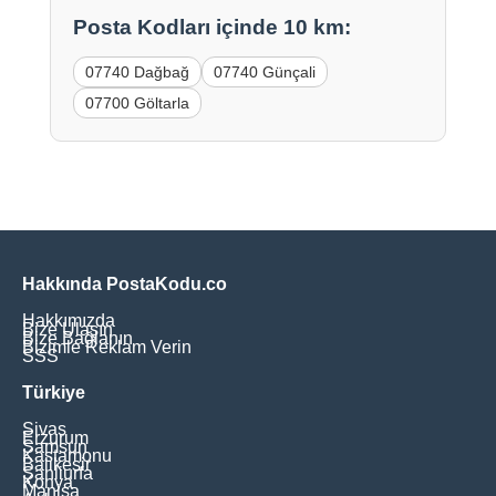
Posta Kodları içinde 10 km:
07740 Dağbağ
07740 Günçali
07700 Göltarla
Hakkında PostaKodu.co
Hakkımızda
Bize Ulaşın
Bize Bağlanın
Bizimle Reklam Verin
SSS
Türkiye
Sivas
Erzurum
Samsun
Kastamonu
Balikesir
Şanliurfa
Konya
Manisa