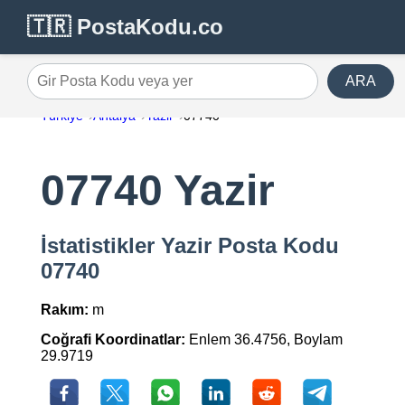
🇹🇷 PostaKodu.co
ARA
Gir Posta Kodu veya yer
Türkiye
Antalya
Yazir
07740
07740 Yazir
İstatistikler Yazir Posta Kodu
07740
Rakım:
m
Coğrafi Koordinatlar:
Enlem 36.4756, Boylam
29.9719