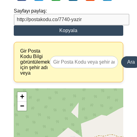
Sayfayı paylaş:
Kopyala
Gir Posta
Kodu Bilgi
görüntülemek
Ara
için şehir adı
veya
+
−