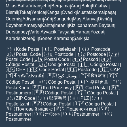
Milas
Bafra
Viranşehir
Bergama
Araç
Bolu
Kütahya
|
|
|
|
|
|
|
Bismil
Tokat
Yenice
Kangal
Ovacik
Mustafakemalpaşa
|
|
|
|
|
|
Ödemiş
Adiyaman
Ağri
Sungurlu
Muş
Alanya
Divriği
|
|
|
|
|
|
|
Boyabat
Amasya
Kahta
İmranli
Kizilcahamam
Bayburt
|
|
|
|
|
|
Dursunbey
Varto
Ayvacik
Tavşanli
Harran
Yozgat
|
|
|
|
|
|
Karadenizereğli
Gönen
Karaman
Şarkişla
|
|
|
🇵🇭
Kode Postal
| 🇩🇪
Postleitzahl
| 🇬🇧
Postcode
|
🇸🇬
Postal Code
| 🇦🇺
Postcode
| 🇳🇿
Postcode
| 🇨🇦
Postal Code
| 🇿🇦
Postal Code
| 🇲🇾
Poskod
| 🇲🇽
Código Postal
| 🇪🇸
Código Postal
| 🇵🇹
Código Postal
|
🇧🇷
CEP
| 🇫🇷
Code Postal
| 🇳🇱
Postcode
| 🇮🇹
CAP
| 🇹🇭
รหัสไปรษณีย์
| 🇵🇰
پوسٹل کوڈ
| 🇮🇳
पिन कोड
| 🇨🇴
Código Postal
| 🇦🇷
Código Postal
| 🇰🇷
우편번호
| 🇹🇷
Posta Kodu
| 🇵🇱
Kod Pocztowy
| 🇷🇴
Cod Poștal
| 🇫🇮
Postinumero
| 🇵🇪
Código Postal
| 🇨🇱
Código Postal
|
🇺🇸
ZIP Code
| 🇯🇵
郵便番号
| 🇦🇹
PLZ
| 🇨🇭
Postleitzahl
| 🇪🇨
Código Postal
| 🇺🇾
Código Postal
|
🇷🇺
Почтовый индекс
| 🇧🇬
Пощенски код
| 🇸🇪
Postnummer
| 🇧🇩
পোস্টকোড
| 🇩🇰
Postnummer
| 🇳🇴
Postnummer