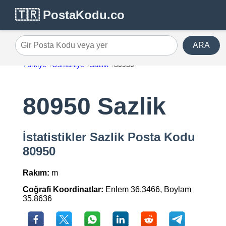
🇹🇷 PostaKodu.co
ARA
Gir Posta Kodu veya yer
Türkiye
Osmaniye
Sazlik
80950
80950 Sazlik
İstatistikler Sazlik Posta Kodu
80950
Rakım:
m
Coğrafi Koordinatlar:
Enlem 36.3466, Boylam
35.8636