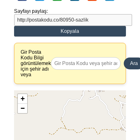
Sayfayı paylaş:
Kopyala
Gir Posta
Kodu Bilgi
görüntülemek
Ara
için şehir adı
veya
+
−