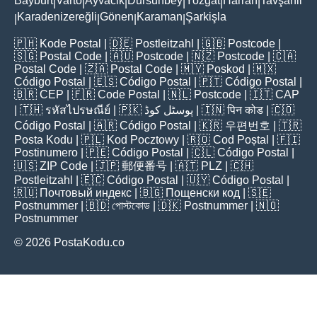
Bayburt
Varto
Ayvacik
Dursunbey
Yozgat
Harran
Tavşanli
|
|
|
|
|
|
Karadenizereğli
Gönen
Karaman
Şarkişla
|
|
|
|
🇵🇭
Kode Postal
| 🇩🇪
Postleitzahl
| 🇬🇧
Postcode
|
🇸🇬
Postal Code
| 🇦🇺
Postcode
| 🇳🇿
Postcode
| 🇨🇦
Postal Code
| 🇿🇦
Postal Code
| 🇲🇾
Poskod
| 🇲🇽
Código Postal
| 🇪🇸
Código Postal
| 🇵🇹
Código Postal
|
🇧🇷
CEP
| 🇫🇷
Code Postal
| 🇳🇱
Postcode
| 🇮🇹
CAP
| 🇹🇭
รหัสไปรษณีย์
| 🇵🇰
پوسٹل کوڈ
| 🇮🇳
पिन कोड
| 🇨🇴
Código Postal
| 🇦🇷
Código Postal
| 🇰🇷
우편번호
| 🇹🇷
Posta Kodu
| 🇵🇱
Kod Pocztowy
| 🇷🇴
Cod Poștal
| 🇫🇮
Postinumero
| 🇵🇪
Código Postal
| 🇨🇱
Código Postal
|
🇺🇸
ZIP Code
| 🇯🇵
郵便番号
| 🇦🇹
PLZ
| 🇨🇭
Postleitzahl
| 🇪🇨
Código Postal
| 🇺🇾
Código Postal
|
🇷🇺
Почтовый индекс
| 🇧🇬
Пощенски код
| 🇸🇪
Postnummer
| 🇧🇩
পোস্টকোড
| 🇩🇰
Postnummer
| 🇳🇴
Postnummer
© 2026 PostaKodu.co