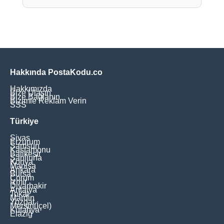
Hakkında PostaKodu.co
Hakkımızda
Bize Ulaşın
Bize Bağlanın
Bizimle Reklam Verin
SSS
Türkiye
Sivas
Erzurum
Samsun
Kastamonu
Balikesir
Şanliurfa
Konya
Manisa
Ankara
Bursa
Çorum
İzmir
Diyarbakir
Antalya
Tokat
Mardin
Yozgat
Mersin(İçel)
Kütahya
Elaziğ