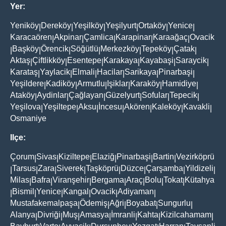
Yer:
Yeniköy
Dereköy
Yeşilköy
Yeşilyurt
Ortaköy
Yenice
|
|
|
|
|
|
Karacaören
Akpinar
Çamlica
Karapinar
Karaağaç
Ovacik
|
|
|
|
|
Başköy
Örencik
Söğütlü
Merkezköy
Tepeköy
Çatak
|
|
|
|
|
|
|
Aktaş
Çiftlikköy
Esentepe
Karakaya
Kayabaşi
Saraycik
|
|
|
|
|
|
Karataş
Yaylacik
Elmali
Hacilar
Sarikaya
Pinarbaşi
|
|
|
|
|
|
Yeşildere
Kadiköy
Armutlu
Işiklar
Karaköy
Hamidiye
|
|
|
|
|
|
Ataköy
Aydinlar
Çağlayan
Güzelyurt
Sofular
Tepecik
|
|
|
|
|
|
Yeşilova
Yeşiltepe
Aksu
İncesu
Akören
Kaleköy
Kavakli
|
|
|
|
|
|
|
Osmaniye
Ilçe:
Çorum
Sivas
Kiziltepe
Elaziğ
Pinarbaşi
Bartin
Vezirköprü
|
|
|
|
|
|
Tarsus
Zara
Siverek
Taşköprü
Düzce
Çarşamba
Yildizeli
|
|
|
|
|
|
|
|
Milas
Bafra
Viranşehir
Bergama
Araç
Bolu
Tokat
Kütahya
|
|
|
|
|
|
|
Bismil
Yenice
Kangal
Ovacik
Adiyaman
|
|
|
|
|
|
Mustafakemalpaşa
Ödemiş
Ağri
Boyabat
Sungurlu
|
|
|
|
|
Alanya
Divriği
Muş
Amasya
İmranli
Kahta
Kizilcahamam
|
|
|
|
|
|
|