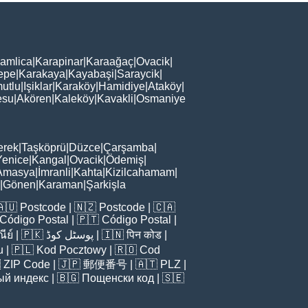
amlica
|
Karapinar
|
Karaağaç
|
Ovacik
|
epe
|
Karakaya
|
Kayabaşi
|
Saraycik
|
utlu
|
Işiklar
|
Karaköy
|
Hamidiye
|
Ataköy
|
esu
|
Akören
|
Kaleköy
|
Kavakli
|
Osmaniye
erek
|
Taşköprü
|
Düzce
|
Çarşamba
|
Yenice
|
Kangal
|
Ovacik
|
Ödemiş
|
Amasya
|
İmranli
|
Kahta
|
Kizilcahamam
|
|
Gönen
|
Karaman
|
Şarkişla
🇦🇺
Postcode
| 🇳🇿
Postcode
| 🇨🇦
Código Postal
| 🇵🇹
Código Postal
|
ีย์
| 🇵🇰
پوسٹل کوڈ
| 🇮🇳
पिन कोड
|
u
| 🇵🇱
Kod Pocztowy
| 🇷🇴
Cod

ZIP Code
| 🇯🇵
郵便番号
| 🇦🇹
PLZ
|
ый индекс
| 🇧🇬
Пощенски код
| 🇸🇪