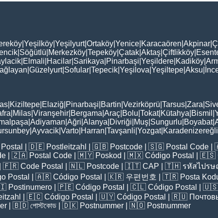
ereköy
|
Yeşilköy
|
Yeşilyurt
|
Ortaköy
|
Yenice
|
Karacaören
|
Akpinar
|
Ç
encik
|
Söğütlü
|
Merkezköy
|
Tepeköy
|
Çatak
|
Aktaş
|
Çiftlikköy
|
Esent
ylacik
|
Elmali
|
Hacilar
|
Sarikaya
|
Pinarbaşi
|
Yeşildere
|
Kadiköy
|
Arm
ağlayan
|
Güzelyurt
|
Sofular
|
Tepecik
|
Yeşilova
|
Yeşiltepe
|
Aksu
|
İnc
as
|
Kiziltepe
|
Elaziğ
|
Pinarbaşi
|
Bartin
|
Vezirköprü
|
Tarsus
|
Zara
|
Siv
fra
|
Milas
|
Viranşehir
|
Bergama
|
Araç
|
Bolu
|
Tokat
|
Kütahya
|
Bismil
|
malpaşa
|
Adiyaman
|
Ağri
|
Alanya
|
Divriği
|
Muş
|
Sungurlu
|
Boyabat
|
ursunbey
|
Ayvacik
|
Varto
|
Harran
|
Tavşanli
|
Yozgat
|
Karadenizereğli
Postal
| 🇩🇪
Postleitzahl
| 🇬🇧
Postcode
| 🇸🇬
Postal Code
| 
de
| 🇿🇦
Postal Code
| 🇲🇾
Poskod
| 🇲🇽
Código Postal
| 🇪🇸
| 🇫🇷
Code Postal
| 🇳🇱
Postcode
| 🇮🇹
CAP
| 🇹🇭
รหัสไปรษณ
o Postal
| 🇦🇷
Código Postal
| 🇰🇷
우편번호
| 🇹🇷
Posta Kod
🇮
Postinumero
| 🇵🇪
Código Postal
| 🇨🇱
Código Postal
| 🇺
eitzahl
| 🇪🇨
Código Postal
| 🇺🇾
Código Postal
| 🇷🇺
Почтов
er
| 🇧🇩
পোস্টকোড
| 🇩🇰
Postnummer
| 🇳🇴
Postnummer