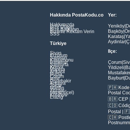
Hakkında PostaKodu.co
Yer:
Hakkımızda
Yeniköy
|
D
Bize Ulaşın
Bize Bağlanın
Başköy
|
Ör
Bizimle Reklam Verin
SSS
Karataş
|
Ya
Aydinlar
|
Ç
Türkiye
Ilçe:
Sivas
Erzurum
Samsun
Kastamonu
Balikesir
Çorum
|
Siv
Şanliurfa
Konya
Yildizeli
|
Ba
Manisa
Ankara
Mustafake
Bursa
Çorum
Bayburt
|
D
İzmir
Diyarbakir
Antalya
Tokat
🇵🇭
Kode 
Mardin
Yozgat
Mersin(İçel)
Postal Co
Kütahya
Elaziğ
🇧🇷
CEP
🇨🇴
Códig
Poștal
| 
🇨🇭
Postl
Postnumm