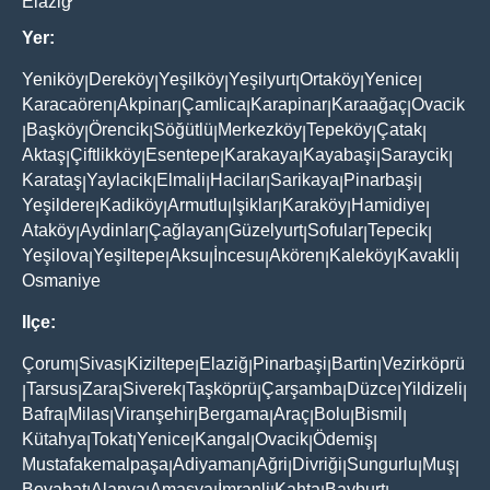
Elaziğ
Yer:
Yeniköy
Dereköy
Yeşilköy
Yeşilyurt
Ortaköy
Yenice
|
|
|
|
|
|
Karacaören
Akpinar
Çamlica
Karapinar
Karaağaç
Ovacik
|
|
|
|
|
Başköy
Örencik
Söğütlü
Merkezköy
Tepeköy
Çatak
|
|
|
|
|
|
|
Aktaş
Çiftlikköy
Esentepe
Karakaya
Kayabaşi
Saraycik
|
|
|
|
|
|
Karataş
Yaylacik
Elmali
Hacilar
Sarikaya
Pinarbaşi
|
|
|
|
|
|
Yeşildere
Kadiköy
Armutlu
Işiklar
Karaköy
Hamidiye
|
|
|
|
|
|
Ataköy
Aydinlar
Çağlayan
Güzelyurt
Sofular
Tepecik
|
|
|
|
|
|
Yeşilova
Yeşiltepe
Aksu
İncesu
Akören
Kaleköy
Kavakli
|
|
|
|
|
|
|
Osmaniye
Ilçe:
Çorum
Sivas
Kiziltepe
Elaziğ
Pinarbaşi
Bartin
Vezirköprü
|
|
|
|
|
|
Tarsus
Zara
Siverek
Taşköprü
Çarşamba
Düzce
Yildizeli
|
|
|
|
|
|
|
|
Bafra
Milas
Viranşehir
Bergama
Araç
Bolu
Bismil
|
|
|
|
|
|
|
Kütahya
Tokat
Yenice
Kangal
Ovacik
Ödemiş
|
|
|
|
|
|
Mustafakemalpaşa
Adiyaman
Ağri
Divriği
Sungurlu
Muş
|
|
|
|
|
|
Boyabat
Alanya
Amasya
İmranli
Kahta
Bayburt