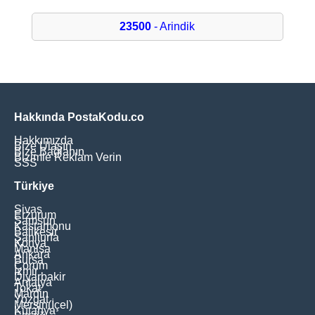
23500
- Arindik
Hakkında PostaKodu.co
Hakkımızda
Bize Ulaşın
Bize Bağlanın
Bizimle Reklam Verin
SSS
Türkiye
Sivas
Erzurum
Samsun
Kastamonu
Balikesir
Şanliurfa
Konya
Manisa
Ankara
Bursa
Çorum
İzmir
Diyarbakir
Antalya
Tokat
Mardin
Yozgat
Mersin(İçel)
Kütahya