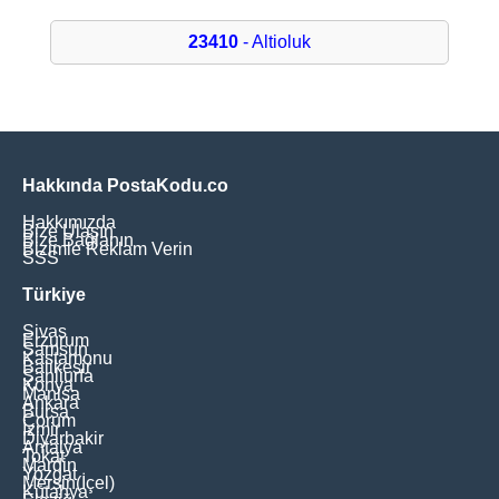
23410
- Altioluk
Hakkında PostaKodu.co
Hakkımızda
Bize Ulaşın
Bize Bağlanın
Bizimle Reklam Verin
SSS
Türkiye
Sivas
Erzurum
Samsun
Kastamonu
Balikesir
Şanliurfa
Konya
Manisa
Ankara
Bursa
Çorum
İzmir
Diyarbakir
Antalya
Tokat
Mardin
Yozgat
Mersin(İçel)
Kütahya