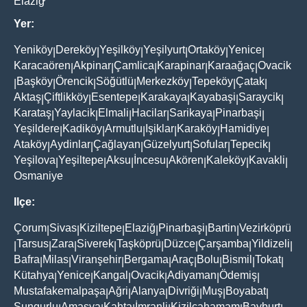
Elaziğ
Yer:
Yeniköy
Dereköy
Yeşilköy
Yeşilyurt
Ortaköy
Yenice
|
|
|
|
|
|
Karacaören
Akpinar
Çamlica
Karapinar
Karaağaç
Ovacik
|
|
|
|
|
Başköy
Örencik
Söğütlü
Merkezköy
Tepeköy
Çatak
|
|
|
|
|
|
|
Aktaş
Çiftlikköy
Esentepe
Karakaya
Kayabaşi
Saraycik
|
|
|
|
|
|
Karataş
Yaylacik
Elmali
Hacilar
Sarikaya
Pinarbaşi
|
|
|
|
|
|
Yeşildere
Kadiköy
Armutlu
Işiklar
Karaköy
Hamidiye
|
|
|
|
|
|
Ataköy
Aydinlar
Çağlayan
Güzelyurt
Sofular
Tepecik
|
|
|
|
|
|
Yeşilova
Yeşiltepe
Aksu
İncesu
Akören
Kaleköy
Kavakli
|
|
|
|
|
|
|
Osmaniye
Ilçe:
Çorum
Sivas
Kiziltepe
Elaziğ
Pinarbaşi
Bartin
Vezirköprü
|
|
|
|
|
|
Tarsus
Zara
Siverek
Taşköprü
Düzce
Çarşamba
Yildizeli
|
|
|
|
|
|
|
|
Bafra
Milas
Viranşehir
Bergama
Araç
Bolu
Bismil
Tokat
|
|
|
|
|
|
|
|
Kütahya
Yenice
Kangal
Ovacik
Adiyaman
Ödemiş
|
|
|
|
|
|
Mustafakemalpaşa
Ağri
Alanya
Divriği
Muş
Boyabat
|
|
|
|
|
|
Sungurlu
Amasya
Kahta
İmranli
Kizilcahamam
Bayburt