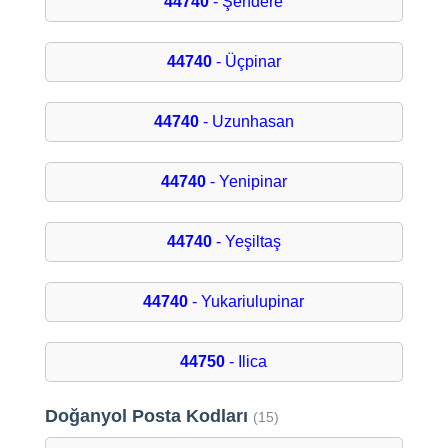
44740
- Şendere
44740
- Üçpinar
44740
- Uzunhasan
44740
- Yenipinar
44740
- Yeşiltaş
44740
- Yukariulupinar
44750
- Ilica
Doğanyol Posta Kodları
(15)