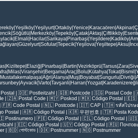
ereköy
|
Yeşilköy
|
Yeşilyurt
|
Ortaköy
|
Yenice
|
Karacaören
|
Akpinar
|
Ç
encik
|
Söğütlü
|
Merkezköy
|
Tepeköy
|
Çatak
|
Aktaş
|
Çiftlikköy
|
Esent
ylacik
|
Elmali
|
Hacilar
|
Sarikaya
|
Pinarbaşi
|
Yeşildere
|
Kadiköy
|
Arm
ağlayan
|
Güzelyurt
|
Sofular
|
Tepecik
|
Yeşilova
|
Yeşiltepe
|
Aksu
|
İnc
as
|
Kiziltepe
|
Elaziğ
|
Pinarbaşi
|
Bartin
|
Vezirköprü
|
Tarsus
|
Zara
|
Siv
fra
|
Milas
|
Viranşehir
|
Bergama
|
Araç
|
Bolu
|
Kütahya
|
Tokat
|
Bismil
|
Mustafakemalpaşa
|
Ağri
|
Alanya
|
Muş
|
Boyabat
|
Sungurlu
|
Divriği
|
ursunbey
|
Ayvacik
|
Varto
|
Tavşanli
|
Harran
|
Yozgat
|
Karadenizereğli
Postal
| 🇩🇪
Postleitzahl
| 🇬🇧
Postcode
| 🇸🇬
Postal Code
| 
de
| 🇿🇦
Postal Code
| 🇲🇾
Poskod
| 🇲🇽
Código Postal
| 🇪🇸
| 🇫🇷
Code Postal
| 🇳🇱
Postcode
| 🇮🇹
CAP
| 🇹🇭
รหัสไปรษณ
o Postal
| 🇦🇷
Código Postal
| 🇰🇷
우편번호
| 🇹🇷
Posta Kod
🇮
Postinumero
| 🇵🇪
Código Postal
| 🇨🇱
Código Postal
| 🇺
eitzahl
| 🇪🇨
Código Postal
| 🇺🇾
Código Postal
| 🇷🇺
Почтов
er
| 🇧🇩
পোস্টকোড
| 🇩🇰
Postnummer
| 🇳🇴
Postnummer