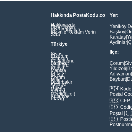
Hakkında PostaKodu.co
Yer:
Hakkımızda
Yeniköy
|
D
Bize Ulaşın
Bize Bağlanın
Başköy
|
Ör
Bizimle Reklam Verin
SSS
Karataş
|
Ya
Aydinlar
|
Ç
Türkiye
Ilçe:
Sivas
Erzurum
Samsun
Kastamonu
Balikesir
Çorum
|
Siv
Şanliurfa
Konya
Yildizeli
|
Ba
Manisa
Ankara
Adiyaman
|
Bursa
Çorum
Bayburt
|
D
İzmir
Diyarbakir
Antalya
Tokat
🇵🇭
Kode 
Mardin
Yozgat
Mersin(İçel)
Postal Co
Kütahya
Elaziğ
🇧🇷
CEP
🇨🇴
Códig
Poștal
| 
🇨🇭
Postl
Postnumm