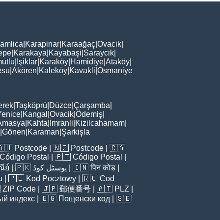
amlica
|
Karapinar
|
Karaağaç
|
Ovacik
|
epe
|
Karakaya
|
Kayabaşi
|
Saraycik
|
utlu
|
Işiklar
|
Karaköy
|
Hamidiye
|
Ataköy
|
esu
|
Akören
|
Kaleköy
|
Kavakli
|
Osmaniye
erek
|
Taşköprü
|
Düzce
|
Çarşamba
|
Yenice
|
Kangal
|
Ovacik
|
Ödemiş
|
Amasya
|
Kahta
|
İmranli
|
Kizilcahamam
|
|
Gönen
|
Karaman
|
Şarkişla
🇦🇺
Postcode
| 🇳🇿
Postcode
| 🇨🇦
Código Postal
| 🇵🇹
Código Postal
|
ีย์
| 🇵🇰
پوسٹل کوڈ
| 🇮🇳
पिन कोड
|
u
| 🇵🇱
Kod Pocztowy
| 🇷🇴
Cod

ZIP Code
| 🇯🇵
郵便番号
| 🇦🇹
PLZ
|
ый индекс
| 🇧🇬
Пощенски код
| 🇸🇪