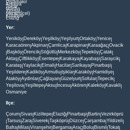
Diyarbakir
Antalya
Tokat
Mardin
Yozgat
Mersin(İçel)
Kütahya
Elaziğ
Yer:
Yeniköy
Dereköy
Yeşilköy
Yeşilyurt
Ortaköy
Yenice
|
|
|
|
|
|
Karacaören
Akpinar
Çamlica
Karapinar
Karaağaç
Ovacik
|
|
|
|
|
Başköy
Örencik
Söğütlü
Merkezköy
Tepeköy
Çatak
|
|
|
|
|
|
|
Aktaş
Çiftlikköy
Esentepe
Karakaya
Kayabaşi
Saraycik
|
|
|
|
|
|
Karataş
Yaylacik
Elmali
Hacilar
Sarikaya
Pinarbaşi
|
|
|
|
|
|
Yeşildere
Kadiköy
Armutlu
Işiklar
Karaköy
Hamidiye
|
|
|
|
|
|
Ataköy
Aydinlar
Çağlayan
Güzelyurt
Sofular
Tepecik
|
|
|
|
|
|
Yeşilova
Yeşiltepe
Aksu
İncesu
Akören
Kaleköy
Kavakli
|
|
|
|
|
|
|
Osmaniye
Ilçe:
Çorum
Sivas
Kiziltepe
Elaziğ
Pinarbaşi
Bartin
Vezirköprü
|
|
|
|
|
|
Tarsus
Zara
Siverek
Taşköprü
Düzce
Çarşamba
Yildizeli
|
|
|
|
|
|
|
|
Bafra
Milas
Viranşehir
Bergama
Araç
Bolu
Bismil
Tokat
|
|
|
|
|
|
|
|