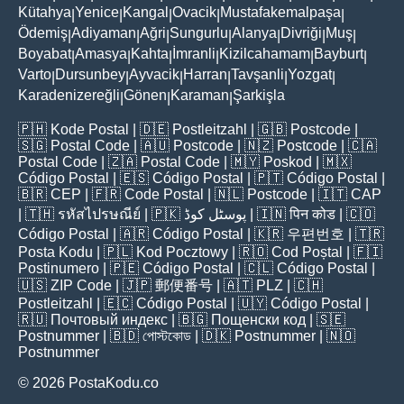
Kütahya
Yenice
Kangal
Ovacik
Mustafakemalpaşa
|
|
|
|
|
Ödemiş
Adiyaman
Ağri
Sungurlu
Alanya
Divriği
Muş
|
|
|
|
|
|
|
Boyabat
Amasya
Kahta
İmranli
Kizilcahamam
Bayburt
|
|
|
|
|
|
Varto
Dursunbey
Ayvacik
Harran
Tavşanli
Yozgat
|
|
|
|
|
|
Karadenizereğli
Gönen
Karaman
Şarkişla
|
|
|
🇵🇭
Kode Postal
| 🇩🇪
Postleitzahl
| 🇬🇧
Postcode
|
🇸🇬
Postal Code
| 🇦🇺
Postcode
| 🇳🇿
Postcode
| 🇨🇦
Postal Code
| 🇿🇦
Postal Code
| 🇲🇾
Poskod
| 🇲🇽
Código Postal
| 🇪🇸
Código Postal
| 🇵🇹
Código Postal
|
🇧🇷
CEP
| 🇫🇷
Code Postal
| 🇳🇱
Postcode
| 🇮🇹
CAP
| 🇹🇭
รหัสไปรษณีย์
| 🇵🇰
پوسٹل کوڈ
| 🇮🇳
पिन कोड
| 🇨🇴
Código Postal
| 🇦🇷
Código Postal
| 🇰🇷
우편번호
| 🇹🇷
Posta Kodu
| 🇵🇱
Kod Pocztowy
| 🇷🇴
Cod Poștal
| 🇫🇮
Postinumero
| 🇵🇪
Código Postal
| 🇨🇱
Código Postal
|
🇺🇸
ZIP Code
| 🇯🇵
郵便番号
| 🇦🇹
PLZ
| 🇨🇭
Postleitzahl
| 🇪🇨
Código Postal
| 🇺🇾
Código Postal
|
🇷🇺
Почтовый индекс
| 🇧🇬
Пощенски код
| 🇸🇪
Postnummer
| 🇧🇩
পোস্টকোড
| 🇩🇰
Postnummer
| 🇳🇴
Postnummer
© 2026 PostaKodu.co