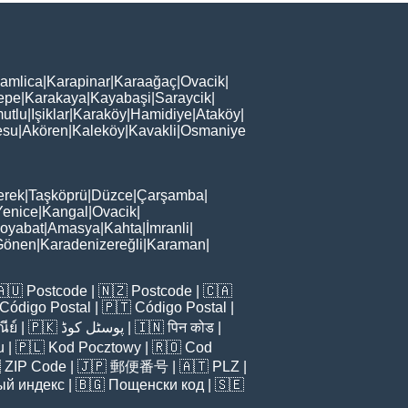
amlica
|
Karapinar
|
Karaağaç
|
Ovacik
|
epe
|
Karakaya
|
Kayabaşi
|
Saraycik
|
utlu
|
Işiklar
|
Karaköy
|
Hamidiye
|
Ataköy
|
esu
|
Akören
|
Kaleköy
|
Kavakli
|
Osmaniye
erek
|
Taşköprü
|
Düzce
|
Çarşamba
|
Yenice
|
Kangal
|
Ovacik
|
oyabat
|
Amasya
|
Kahta
|
İmranli
|
Gönen
|
Karadenizereğli
|
Karaman
|
🇦🇺
Postcode
| 🇳🇿
Postcode
| 🇨🇦
Código Postal
| 🇵🇹
Código Postal
|
ีย์
| 🇵🇰
پوسٹل کوڈ
| 🇮🇳
पिन कोड
|
u
| 🇵🇱
Kod Pocztowy
| 🇷🇴
Cod

ZIP Code
| 🇯🇵
郵便番号
| 🇦🇹
PLZ
|
ый индекс
| 🇧🇬
Пощенски код
| 🇸🇪