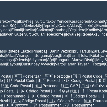
ereköy
|
Yeşilköy
|
Yeşilyurt
|
Ortaköy
|
Yenice
|
Karacaören
|
Akpinar
|
Ç
encik
|
Söğütlü
|
Merkezköy
|
Tepeköy
|
Çatak
|
Aktaş
|
Çiftlikköy
|
Esent
ylacik
|
Elmali
|
Hacilar
|
Sarikaya
|
Pinarbaşi
|
Yeşildere
|
Kadiköy
|
Arm
ağlayan
|
Güzelyurt
|
Sofular
|
Tepecik
|
Yeşilova
|
Yeşiltepe
|
Aksu
|
İnc
as
|
Kiziltepe
|
Elaziğ
|
Pinarbaşi
|
Bartin
|
Vezirköprü
|
Tarsus
|
Zara
|
Siv
fra
|
Milas
|
Viranşehir
|
Bergama
|
Araç
|
Bolu
|
Bismil
|
Tokat
|
Kütahya
|
malpaşa
|
Ödemiş
|
Adiyaman
|
Ağri
|
Sungurlu
|
Alanya
|
Divriği
|
Muş
|
B
mam
|
Bayburt
|
Dursunbey
|
Ayvacik
|
Varto
|
Harran
|
Tavşanli
|
Yozgat
|
Postal
| 🇩🇪
Postleitzahl
| 🇬🇧
Postcode
| 🇸🇬
Postal Code
| 
de
| 🇿🇦
Postal Code
| 🇲🇾
Poskod
| 🇲🇽
Código Postal
| 🇪🇸
| 🇫🇷
Code Postal
| 🇳🇱
Postcode
| 🇮🇹
CAP
| 🇹🇭
รหัสไปรษณ
o Postal
| 🇦🇷
Código Postal
| 🇰🇷
우편번호
| 🇹🇷
Posta Kod
🇮
Postinumero
| 🇵🇪
Código Postal
| 🇨🇱
Código Postal
| 🇺
eitzahl
| 🇪🇨
Código Postal
| 🇺🇾
Código Postal
| 🇷🇺
Почтов
er
| 🇧🇩
পোস্টকোড
| 🇩🇰
Postnummer
| 🇳🇴
Postnummer