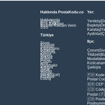
Hakkında PostaKodu.co
Yer:
Hakkımızda
Yeniköy
|
D
Bize Ulaşın
Bize Bağlanın
Başköy
|
Ör
Bizimle Reklam Verin
SSS
Karataş
|
Ya
Aydinlar
|
Ç
Türkiye
Ilçe:
Sivas
Erzurum
Samsun
Kastamonu
Balikesir
Çorum
|
Siv
Şanliurfa
Konya
Yildizeli
|
Ba
Manisa
Ankara
Mustafake
Bursa
Çorum
Kizilcaha
İzmir
Diyarbakir
Antalya
Şarkişla
Tokat
Mardin
Yozgat
Mersin(İçel)
🇵🇭
Kode 
Kütahya
Elaziğ
Postal Co
🇧🇷
CEP
🇨🇴
Códig
Poștal
| 
🇨🇭
Postl
Postnumm