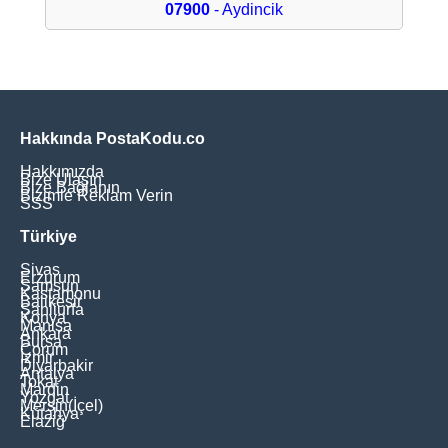
07900
- Aydincik
Hakkında PostaKodu.co
Hakkımızda
Bize Ulaşın
Bize Bağlanın
Bizimle Reklam Verin
SSS
Türkiye
Sivas
Erzurum
Samsun
Kastamonu
Balikesir
Şanliurfa
Konya
Manisa
Ankara
Bursa
Çorum
İzmir
Diyarbakir
Antalya
Tokat
Mardin
Yozgat
Mersin(İçel)
Kütahya
Elaziğ