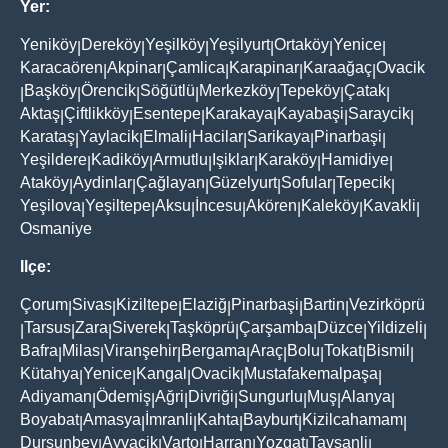
Yer:
Yeniköy
Dereköy
Yeşilköy
Yeşilyurt
Ortaköy
Yenice
|
|
|
|
|
|
Karacaören
Akpinar
Çamlica
Karapinar
Karaağaç
Ovacik
|
|
|
|
|
Başköy
Örencik
Söğütlü
Merkezköy
Tepeköy
Çatak
|
|
|
|
|
|
|
Aktaş
Çiftlikköy
Esentepe
Karakaya
Kayabaşi
Saraycik
|
|
|
|
|
|
Karataş
Yaylacik
Elmali
Hacilar
Sarikaya
Pinarbaşi
|
|
|
|
|
|
Yeşildere
Kadiköy
Armutlu
Işiklar
Karaköy
Hamidiye
|
|
|
|
|
|
Ataköy
Aydinlar
Çağlayan
Güzelyurt
Sofular
Tepecik
|
|
|
|
|
|
Yeşilova
Yeşiltepe
Aksu
İncesu
Akören
Kaleköy
Kavakli
|
|
|
|
|
|
|
Osmaniye
Ilçe:
Çorum
Sivas
Kiziltepe
Elaziğ
Pinarbaşi
Bartin
Vezirköprü
|
|
|
|
|
|
Tarsus
Zara
Siverek
Taşköprü
Çarşamba
Düzce
Yildizeli
|
|
|
|
|
|
|
|
Bafra
Milas
Viranşehir
Bergama
Araç
Bolu
Tokat
Bismil
|
|
|
|
|
|
|
|
Kütahya
Yenice
Kangal
Ovacik
Mustafakemalpaşa
|
|
|
|
|
Adiyaman
Ödemiş
Ağri
Divriği
Sungurlu
Muş
Alanya
|
|
|
|
|
|
|
Boyabat
Amasya
İmranli
Kahta
Bayburt
Kizilcahamam
|
|
|
|
|
|
Dursunbey
Ayvacik
Varto
Harran
Yozgat
Tavşanli
|
|
|
|
|
|