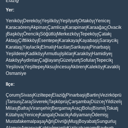
Elaziğ
Yer:
Yeniköy
Dereköy
Yeşilköy
Yeşilyurt
Ortaköy
Yenice
|
|
|
|
|
|
Karacaören
Akpinar
Çamlica
Karapinar
Karaağaç
Ovacik
|
|
|
|
|
Başköy
Örencik
Söğütlü
Merkezköy
Tepeköy
Çatak
|
|
|
|
|
|
|
Aktaş
Çiftlikköy
Esentepe
Karakaya
Kayabaşi
Saraycik
|
|
|
|
|
|
Karataş
Yaylacik
Elmali
Hacilar
Sarikaya
Pinarbaşi
|
|
|
|
|
|
Yeşildere
Kadiköy
Armutlu
Işiklar
Karaköy
Hamidiye
|
|
|
|
|
|
Ataköy
Aydinlar
Çağlayan
Güzelyurt
Sofular
Tepecik
|
|
|
|
|
|
Yeşilova
Yeşiltepe
Aksu
İncesu
Akören
Kaleköy
Kavakli
|
|
|
|
|
|
|
Osmaniye
Ilçe:
Çorum
Sivas
Kiziltepe
Elaziğ
Pinarbaşi
Bartin
Vezirköprü
|
|
|
|
|
|
Tarsus
Zara
Siverek
Taşköprü
Çarşamba
Düzce
Yildizeli
|
|
|
|
|
|
|
|
Milas
Bafra
Viranşehir
Bergama
Araç
Bolu
Bismil
Tokat
|
|
|
|
|
|
|
|
Kütahya
Yenice
Kangal
Ovacik
Adiyaman
Ödemiş
|
|
|
|
|
|
Mustafakemalpaşa
Ağri
Divriği
Muş
Boyabat
Sungurlu
|
|
|
|
|
|
Alanya
Amasya
Kahta
İmranli
Kizilcahamam
Bayburt