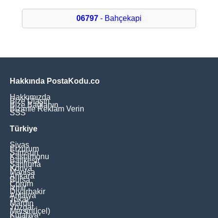
06797
- Bahçekapi
Hakkında PostaKodu.co
Hakkımızda
Bize Ulaşın
Bize Bağlanın
Bizimle Reklam Verin
SSS
Türkiye
Sivas
Erzurum
Samsun
Kastamonu
Balikesir
Şanliurfa
Konya
Manisa
Ankara
Bursa
Çorum
İzmir
Diyarbakir
Antalya
Tokat
Mardin
Yozgat
Mersin(İçel)
Kütahya