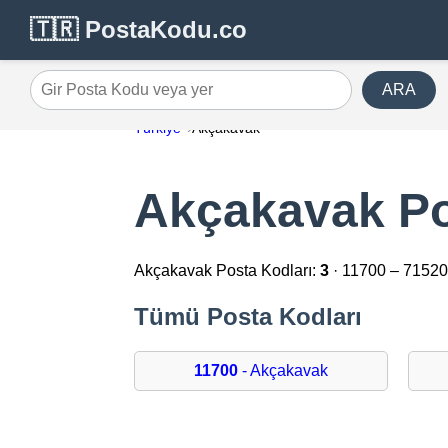
🇹🇷 PostaKodu.co
ARA
Gir Posta Kodu veya yer
Türkiye
Akçakavak
Akçakavak Po
Akçakavak Posta Kodları:
3
· 11700 – 7152
Tümü Posta Kodları
11700
- Akçakavak