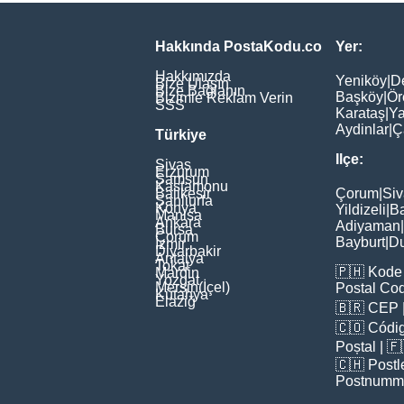
Hakkında PostaKodu.co
Yer:
Hakkımızda
Yeniköy
|
D
Bize Ulaşın
Bize Bağlanın
Başköy
|
Ör
Bizimle Reklam Verin
SSS
Karataş
|
Ya
Aydinlar
|
Ç
Türkiye
Ilçe:
Sivas
Erzurum
Samsun
Kastamonu
Balikesir
Çorum
|
Siv
Şanliurfa
Konya
Yildizeli
|
Ba
Manisa
Ankara
Adiyaman
|
Bursa
Çorum
Bayburt
|
D
İzmir
Diyarbakir
Antalya
Tokat
🇵🇭
Kode 
Mardin
Yozgat
Mersin(İçel)
Postal Co
Kütahya
Elaziğ
🇧🇷
CEP
🇨🇴
Códig
Poștal
| 
🇨🇭
Postl
Postnumm