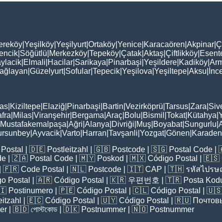
ereköy
|
Yeşilköy
|
Yeşilyurt
|
Ortaköy
|
Yenice
|
Karacaören
|
Akpinar
|
Ç
encik
|
Söğütlü
|
Merkezköy
|
Tepeköy
|
Çatak
|
Aktaş
|
Çiftlikköy
|
Esent
ylacik
|
Elmali
|
Hacilar
|
Sarikaya
|
Pinarbaşi
|
Yeşildere
|
Kadiköy
|
Arm
ağlayan
|
Güzelyurt
|
Sofular
|
Tepecik
|
Yeşilova
|
Yeşiltepe
|
Aksu
|
İnc
as
|
Kiziltepe
|
Elaziğ
|
Pinarbaşi
|
Bartin
|
Vezirköprü
|
Tarsus
|
Zara
|
Siv
fra
|
Milas
|
Viranşehir
|
Bergama
|
Araç
|
Bolu
|
Bismil
|
Tokat
|
Kütahya
|
Mustafakemalpaşa
|
Ağri
|
Alanya
|
Divriği
|
Muş
|
Boyabat
|
Sungurlu
|
ursunbey
|
Ayvacik
|
Varto
|
Harran
|
Tavşanli
|
Yozgat
|
Gönen
|
Karadeni
Postal
| 🇩🇪
Postleitzahl
| 🇬🇧
Postcode
| 🇸🇬
Postal Code
| 
de
| 🇿🇦
Postal Code
| 🇲🇾
Poskod
| 🇲🇽
Código Postal
| 🇪🇸
| 🇫🇷
Code Postal
| 🇳🇱
Postcode
| 🇮🇹
CAP
| 🇹🇭
รหัสไปรษณ
o Postal
| 🇦🇷
Código Postal
| 🇰🇷
우편번호
| 🇹🇷
Posta Kod
🇮
Postinumero
| 🇵🇪
Código Postal
| 🇨🇱
Código Postal
| 🇺
eitzahl
| 🇪🇨
Código Postal
| 🇺🇾
Código Postal
| 🇷🇺
Почтов
er
| 🇧🇩
পোস্টকোড
| 🇩🇰
Postnummer
| 🇳🇴
Postnummer