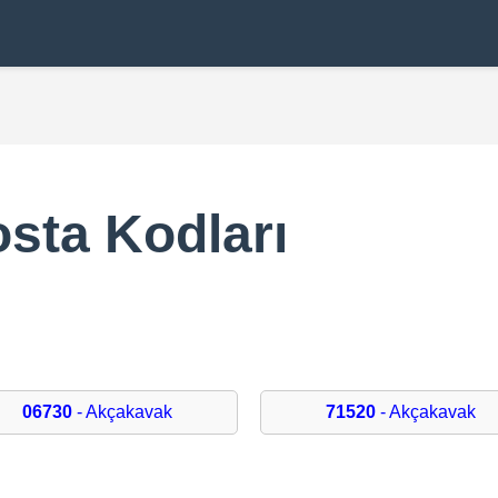
sta Kodları
0
06730
- Akçakavak
71520
- Akçakavak