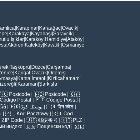
amlica
|
Karapinar
|
Karaağaç
|
Ovacik
|
epe
|
Karakaya
|
Kayabaşi
|
Saraycik
|
utlu
|
Işiklar
|
Karaköy
|
Hamidiye
|
Ataköy
|
esu
|
Akören
|
Kaleköy
|
Kavakli
|
Osmaniye
erek
|
Taşköprü
|
Düzce
|
Çarşamba
|
Yenice
|
Kangal
|
Ovacik
|
Ödemiş
|
Amasya
|
Kahta
|
İmranli
|
Kizilcahamam
|
zereğli
|
Karaman
|
Şarkişla
🇦🇺
Postcode
| 🇳🇿
Postcode
| 🇨🇦
Código Postal
| 🇵🇹
Código Postal
|
ีย์
| 🇵🇰
پوسٹل کوڈ
| 🇮🇳
पिन कोड
|
u
| 🇵🇱
Kod Pocztowy
| 🇷🇴
Cod

ZIP Code
| 🇯🇵
郵便番号
| 🇦🇹
PLZ
|
ый индекс
| 🇧🇬
Пощенски код
| 🇸🇪