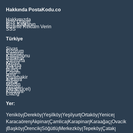
Hakkında PostaKodu.co
Hakkımızda
Bize Ulaşın
Bize Bağlanın
Bizimle Reklam Verin
SSS
Türkiye
Sivas
Erzurum
Samsun
Kastamonu
Balikesir
Şanliurfa
Konya
Manisa
Ankara
Bursa
Çorum
İzmir
Diyarbakir
Antalya
Tokat
Mardin
Yozgat
Mersin(İçel)
Kütahya
Elaziğ
Yer:
Yeniköy
Dereköy
Yeşilköy
Yeşilyurt
Ortaköy
Yenice
|
|
|
|
|
|
Karacaören
Akpinar
Çamlica
Karapinar
Karaağaç
Ovacik
|
|
|
|
|
Başköy
Örencik
Söğütlü
Merkezköy
Tepeköy
Çatak
|
|
|
|
|
|
|