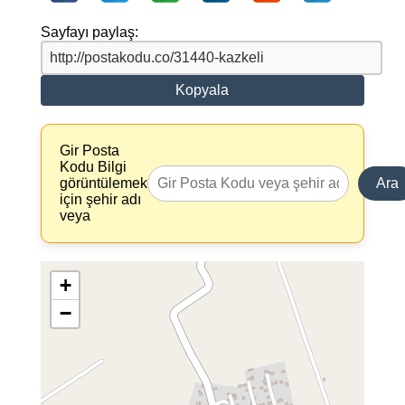
Sayfayı paylaş:
Kopyala
Gir Posta
Kodu Bilgi
görüntülemek
Ara
için şehir adı
veya
+
−