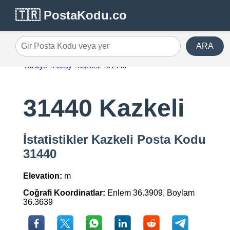
🇹🇷 PostaKodu.co
ARA
Gir Posta Kodu veya yer
Türkiye
Hatay
Kazkeli
31440
31440 Kazkeli
İstatistikler Kazkeli Posta Kodu
31440
Elevation:
m
Coğrafi Koordinatlar:
Enlem 36.3909, Boylam
36.3639