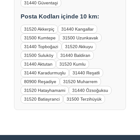
31440 Güventaşi
Posta Kodları içinde 10 km:
31520 Akkerpiç
31440 Kangallar
31500 Kumtepe
31500 Uzunkavak
31440 Topboğazi
31520 Akkuyu
31500 Suluköy
31440 Baldiran
31440 Aktutan
31520 Kumlu
31440 Karadurmuşlu
31440 Reşatli
80900 Reşadiye
31520 Muharrem
31520 Hatayhamami
31440 Özsoğuksu
31520 Batiayranci
31500 Terzihüyük