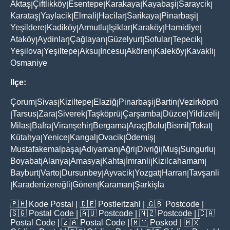
Aktaş
Çiftlikköy
Esentepe
Karakaya
Kayabaşi
Saraycik
|
|
|
|
|
|
Karataş
Yaylacik
Elmali
Hacilar
Sarikaya
Pinarbaşi
|
|
|
|
|
|
Yeşildere
Kadiköy
Armutlu
Işiklar
Karaköy
Hamidiye
|
|
|
|
|
|
Ataköy
Aydinlar
Çağlayan
Güzelyurt
Sofular
Tepecik
|
|
|
|
|
|
Yeşilova
Yeşiltepe
Aksu
İncesu
Akören
Kaleköy
Kavakli
|
|
|
|
|
|
|
Osmaniye
Ilçe:
Çorum
Sivas
Kiziltepe
Elaziğ
Pinarbaşi
Bartin
Vezirköprü
|
|
|
|
|
|
Tarsus
Zara
Siverek
Taşköprü
Çarşamba
Düzce
Yildizeli
|
|
|
|
|
|
|
|
Milas
Bafra
Viranşehir
Bergama
Araç
Bolu
Bismil
Tokat
|
|
|
|
|
|
|
|
Kütahya
Yenice
Kangal
Ovacik
Ödemiş
|
|
|
|
|
Mustafakemalpaşa
Adiyaman
Ağri
Divriği
Muş
Sungurlu
|
|
|
|
|
|
Boyabat
Alanya
Amasya
Kahta
İmranli
Kizilcahamam
|
|
|
|
|
|
Bayburt
Varto
Dursunbey
Ayvacik
Yozgat
Harran
Tavşanli
|
|
|
|
|
|
Karadenizereğli
Gönen
Karaman
Şarkişla
|
|
|
|
🇵🇭
Kode Postal
| 🇩🇪
Postleitzahl
| 🇬🇧
Postcode
|
🇸🇬
Postal Code
| 🇦🇺
Postcode
| 🇳🇿
Postcode
| 🇨🇦
Postal Code
| 🇿🇦
Postal Code
| 🇲🇾
Poskod
| 🇲🇽