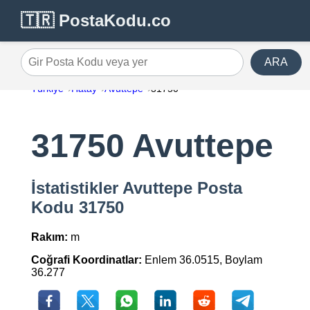
🇹🇷 PostaKodu.co
ARA
Gir Posta Kodu veya yer
Türkiye
Hatay
Avuttepe
31750
31750 Avuttepe
İstatistikler Avuttepe Posta
Kodu 31750
Rakım:
m
Coğrafi Koordinatlar:
Enlem 36.0515, Boylam
36.277