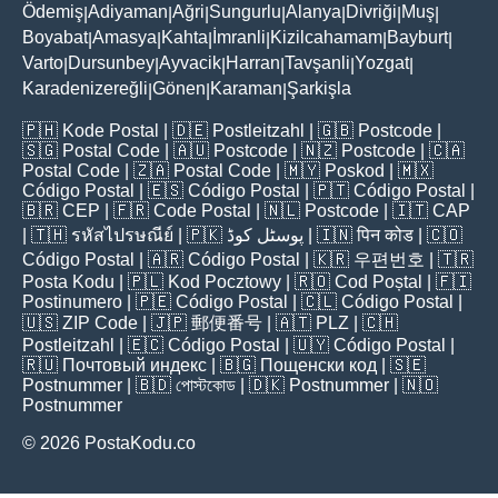
Ödemiş
Adiyaman
Ağri
Sungurlu
Alanya
Divriği
Muş
|
|
|
|
|
|
|
Boyabat
Amasya
Kahta
İmranli
Kizilcahamam
Bayburt
|
|
|
|
|
|
Varto
Dursunbey
Ayvacik
Harran
Tavşanli
Yozgat
|
|
|
|
|
|
Karadenizereğli
Gönen
Karaman
Şarkişla
|
|
|
🇵🇭
Kode Postal
| 🇩🇪
Postleitzahl
| 🇬🇧
Postcode
|
🇸🇬
Postal Code
| 🇦🇺
Postcode
| 🇳🇿
Postcode
| 🇨🇦
Postal Code
| 🇿🇦
Postal Code
| 🇲🇾
Poskod
| 🇲🇽
Código Postal
| 🇪🇸
Código Postal
| 🇵🇹
Código Postal
|
🇧🇷
CEP
| 🇫🇷
Code Postal
| 🇳🇱
Postcode
| 🇮🇹
CAP
| 🇹🇭
รหัสไปรษณีย์
| 🇵🇰
پوسٹل کوڈ
| 🇮🇳
पिन कोड
| 🇨🇴
Código Postal
| 🇦🇷
Código Postal
| 🇰🇷
우편번호
| 🇹🇷
Posta Kodu
| 🇵🇱
Kod Pocztowy
| 🇷🇴
Cod Poștal
| 🇫🇮
Postinumero
| 🇵🇪
Código Postal
| 🇨🇱
Código Postal
|
🇺🇸
ZIP Code
| 🇯🇵
郵便番号
| 🇦🇹
PLZ
| 🇨🇭
Postleitzahl
| 🇪🇨
Código Postal
| 🇺🇾
Código Postal
|
🇷🇺
Почтовый индекс
| 🇧🇬
Пощенски код
| 🇸🇪
Postnummer
| 🇧🇩
পোস্টকোড
| 🇩🇰
Postnummer
| 🇳🇴
Postnummer
© 2026 PostaKodu.co