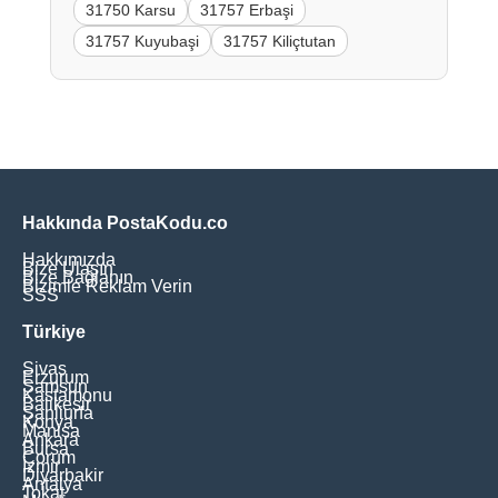
31750 Karsu
31757 Erbaşi
31757 Kuyubaşi
31757 Kiliçtutan
Hakkında PostaKodu.co
Hakkımızda
Bize Ulaşın
Bize Bağlanın
Bizimle Reklam Verin
SSS
Türkiye
Sivas
Erzurum
Samsun
Kastamonu
Balikesir
Şanliurfa
Konya
Manisa
Ankara
Bursa
Çorum
İzmir
Diyarbakir
Antalya
Tokat