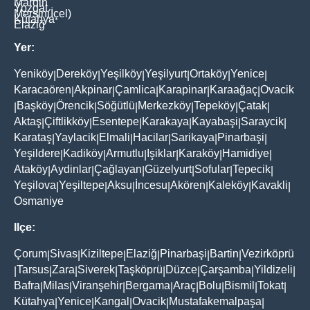
Mardin
Yozgat
Mersin(İçel)
Kütahya
Elaziğ
Yer:
Yeniköy
Dereköy
Yeşilköy
Yeşilyurt
Ortaköy
Yenice
|
|
|
|
|
|
Karacaören
Akpinar
Çamlica
Karapinar
Karaağaç
Ovacik
|
|
|
|
|
Başköy
Örencik
Söğütlü
Merkezköy
Tepeköy
Çatak
|
|
|
|
|
|
|
Aktaş
Çiftlikköy
Esentepe
Karakaya
Kayabaşi
Saraycik
|
|
|
|
|
|
Karataş
Yaylacik
Elmali
Hacilar
Sarikaya
Pinarbaşi
|
|
|
|
|
|
Yeşildere
Kadiköy
Armutlu
Işiklar
Karaköy
Hamidiye
|
|
|
|
|
|
Ataköy
Aydinlar
Çağlayan
Güzelyurt
Sofular
Tepecik
|
|
|
|
|
|
Yeşilova
Yeşiltepe
Aksu
İncesu
Akören
Kaleköy
Kavakli
|
|
|
|
|
|
|
Osmaniye
Ilçe:
Çorum
Sivas
Kiziltepe
Elaziğ
Pinarbaşi
Bartin
Vezirköprü
|
|
|
|
|
|
Tarsus
Zara
Siverek
Taşköprü
Düzce
Çarşamba
Yildizeli
|
|
|
|
|
|
|
|
Bafra
Milas
Viranşehir
Bergama
Araç
Bolu
Bismil
Tokat
|
|
|
|
|
|
|
|
Kütahya
Yenice
Kangal
Ovacik
Mustafakemalpaşa
|
|
|
|
|