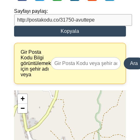
Sayfayı paylaş:
Kopyala
Gir Posta
Kodu Bilgi
görüntülemek
Ara
için şehir adı
veya
+
−