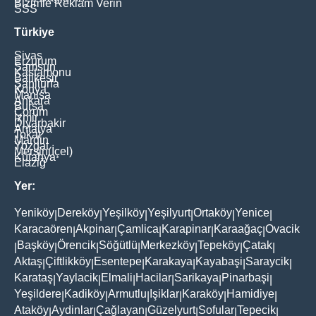
Bizimle Reklam Verin
SSS
Türkiye
Sivas
Erzurum
Samsun
Kastamonu
Balikesir
Şanliurfa
Konya
Manisa
Ankara
Bursa
Çorum
İzmir
Diyarbakir
Antalya
Tokat
Mardin
Yozgat
Mersin(İçel)
Kütahya
Elaziğ
Yer:
Yeniköy
Dereköy
Yeşilköy
Yeşilyurt
Ortaköy
Yenice
|
|
|
|
|
|
Karacaören
Akpinar
Çamlica
Karapinar
Karaağaç
Ovacik
|
|
|
|
|
Başköy
Örencik
Söğütlü
Merkezköy
Tepeköy
Çatak
|
|
|
|
|
|
|
Aktaş
Çiftlikköy
Esentepe
Karakaya
Kayabaşi
Saraycik
|
|
|
|
|
|
Karataş
Yaylacik
Elmali
Hacilar
Sarikaya
Pinarbaşi
|
|
|
|
|
|
Yeşildere
Kadiköy
Armutlu
Işiklar
Karaköy
Hamidiye
|
|
|
|
|
|
Ataköy
Aydinlar
Çağlayan
Güzelyurt
Sofular
Tepecik
|
|
|
|
|
|