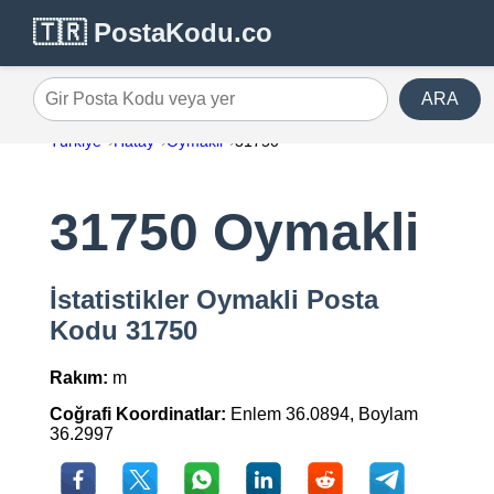
🇹🇷 PostaKodu.co
ARA
Gir Posta Kodu veya yer
Türkiye
Hatay
Oymakli
31750
31750 Oymakli
İstatistikler Oymakli Posta
Kodu 31750
Rakım:
m
Coğrafi Koordinatlar:
Enlem 36.0894, Boylam
36.2997