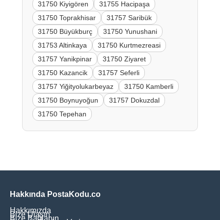
31750 Kiyigören
31755 Hacipaşa
31750 Toprakhisar
31757 Saribük
31750 Büyükburç
31750 Yunushani
31753 Altinkaya
31750 Kurtmezreasi
31757 Yanikpinar
31750 Ziyaret
31750 Kazancik
31757 Seferli
31757 Yiğityolukarbeyaz
31750 Kamberli
31750 Boynuyoğun
31757 Dokuzdal
31750 Tepehan
Hakkında PostaKodu.co
Hakkımızda
Bize Ulaşın
Bize Bağlanın