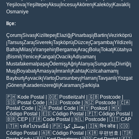
Yeşilova
Yeşiltepe
Aksu
İncesu
Akören
Kaleköy
Kavakli
|
|
|
|
|
|
|
Osmaniye
Ilçe:
Çorum
Sivas
Kiziltepe
Elaziğ
Pinarbaşi
Bartin
Vezirköprü
|
|
|
|
|
|
Tarsus
Zara
Siverek
Taşköprü
Düzce
Çarşamba
Yildizeli
|
|
|
|
|
|
|
|
Bafra
Milas
Viranşehir
Bergama
Araç
Bolu
Tokat
Kütahya
|
|
|
|
|
|
|
Bismil
Yenice
Kangal
Ovacik
Adiyaman
|
|
|
|
|
|
Mustafakemalpaşa
Ödemiş
Ağri
Alanya
Sungurlu
Divriği
|
|
|
|
|
|
Muş
Boyabat
Amasya
İmranli
Kahta
Kizilcahamam
|
|
|
|
|
|
Bayburt
Ayvacik
Varto
Dursunbey
Harran
Tavşanli
Yozgat
|
|
|
|
|
|
Gönen
Karadenizereğli
Karaman
Şarkişla
|
|
|
|
🇵🇭
Kode Postal
| 🇩🇪
Postleitzahl
| 🇬🇧
Postcode
|
🇸🇬
Postal Code
| 🇦🇺
Postcode
| 🇳🇿
Postcode
| 🇨🇦
Postal Code
| 🇿🇦
Postal Code
| 🇲🇾
Poskod
| 🇲🇽
Código Postal
| 🇪🇸
Código Postal
| 🇵🇹
Código Postal
|
🇧🇷
CEP
| 🇫🇷
Code Postal
| 🇳🇱
Postcode
| 🇮🇹
CAP
| 🇹🇭
รหัสไปรษณีย์
| 🇵🇰
پوسٹل کوڈ
| 🇮🇳
पिन कोड
| 🇨🇴
Código Postal
| 🇦🇷
Código Postal
| 🇰🇷
우편번호
| 🇹🇷