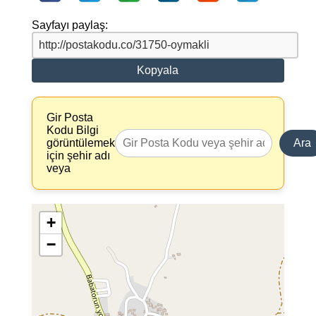
Sayfayı paylaş:
Kopyala
Gir Posta
Kodu Bilgi
görüntülemek
Ara
için şehir adı
veya
+
−