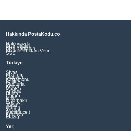
Hakkında PostaKodu.co
Hakkımızda
Bize Ulaşın
Bize Bağlanın
Bizimle Reklam Verin
SSS
Türkiye
Sivas
Erzurum
Samsun
Kastamonu
Balikesir
Şanliurfa
Konya
Manisa
Ankara
Bursa
Çorum
İzmir
Diyarbakir
Antalya
Tokat
Mardin
Yozgat
Mersin(İçel)
Kütahya
Elaziğ
Yer: