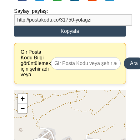
Sayfayı paylaş:
Kopyala
Gir Posta
Kodu Bilgi
görüntülemek
Ara
için şehir adı
veya
+
−