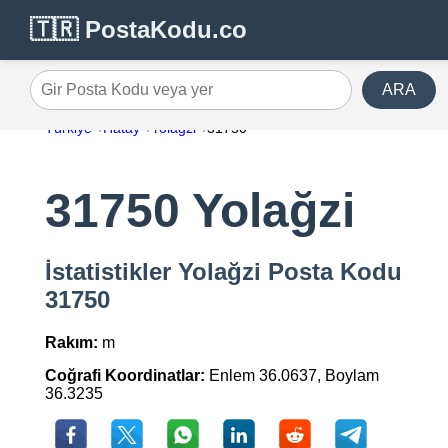
🇹🇷 PostaKodu.co
ARA
Gir Posta Kodu veya yer
Türkiye
Hatay
Yolağzi
31750
31750 Yolağzi
İstatistikler Yolağzi Posta Kodu
31750
Rakım:
m
Coğrafi Koordinatlar:
Enlem 36.0637, Boylam
36.3235