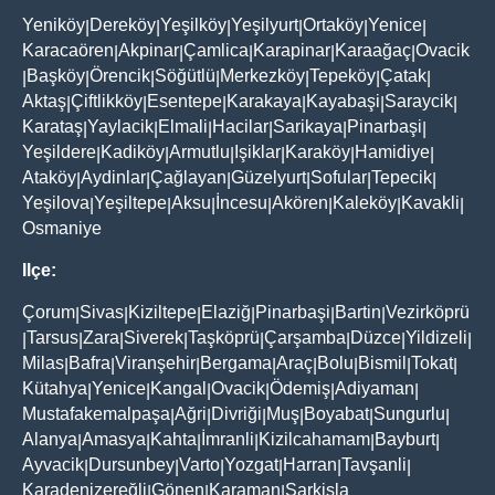
Yeniköy
Dereköy
Yeşilköy
Yeşilyurt
Ortaköy
Yenice
|
|
|
|
|
|
Karacaören
Akpinar
Çamlica
Karapinar
Karaağaç
Ovacik
|
|
|
|
|
Başköy
Örencik
Söğütlü
Merkezköy
Tepeköy
Çatak
|
|
|
|
|
|
|
Aktaş
Çiftlikköy
Esentepe
Karakaya
Kayabaşi
Saraycik
|
|
|
|
|
|
Karataş
Yaylacik
Elmali
Hacilar
Sarikaya
Pinarbaşi
|
|
|
|
|
|
Yeşildere
Kadiköy
Armutlu
Işiklar
Karaköy
Hamidiye
|
|
|
|
|
|
Ataköy
Aydinlar
Çağlayan
Güzelyurt
Sofular
Tepecik
|
|
|
|
|
|
Yeşilova
Yeşiltepe
Aksu
İncesu
Akören
Kaleköy
Kavakli
|
|
|
|
|
|
|
Osmaniye
Ilçe:
Çorum
Sivas
Kiziltepe
Elaziğ
Pinarbaşi
Bartin
Vezirköprü
|
|
|
|
|
|
Tarsus
Zara
Siverek
Taşköprü
Çarşamba
Düzce
Yildizeli
|
|
|
|
|
|
|
|
Milas
Bafra
Viranşehir
Bergama
Araç
Bolu
Bismil
Tokat
|
|
|
|
|
|
|
|
Kütahya
Yenice
Kangal
Ovacik
Ödemiş
Adiyaman
|
|
|
|
|
|
Mustafakemalpaşa
Ağri
Divriği
Muş
Boyabat
Sungurlu
|
|
|
|
|
|
Alanya
Amasya
Kahta
İmranli
Kizilcahamam
Bayburt
|
|
|
|
|
|
Ayvacik
Dursunbey
Varto
Yozgat
Harran
Tavşanli
|
|
|
|
|
|
Karadenizereğli
Gönen
Karaman
Şarkişla
|
|
|