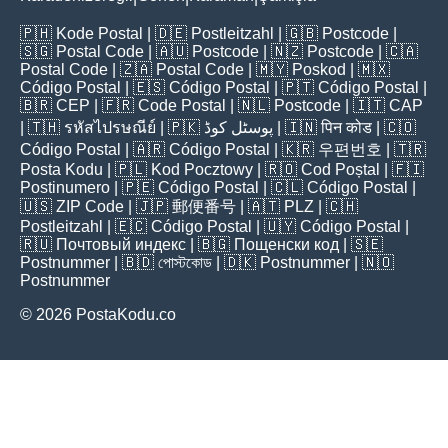
🇵🇭
Kode Postal
| 🇩🇪
Postleitzahl
| 🇬🇧
Postcode
|
🇸🇬
Postal Code
| 🇦🇺
Postcode
| 🇳🇿
Postcode
| 🇨🇦
Postal Code
| 🇿🇦
Postal Code
| 🇲🇾
Poskod
| 🇲🇽
Código Postal
| 🇪🇸
Código Postal
| 🇵🇹
Código Postal
|
🇧🇷
CEP
| 🇫🇷
Code Postal
| 🇳🇱
Postcode
| 🇮🇹
CAP
| 🇹🇭
รหัสไปรษณีย์
| 🇵🇰
پوسٹل کوڈ
| 🇮🇳
पिन कोड
| 🇨🇴
Código Postal
| 🇦🇷
Código Postal
| 🇰🇷
우편번호
| 🇹🇷
Posta Kodu
| 🇵🇱
Kod Pocztowy
| 🇷🇴
Cod Poștal
| 🇫🇮
Postinumero
| 🇵🇪
Código Postal
| 🇨🇱
Código Postal
|
🇺🇸
ZIP Code
| 🇯🇵
郵便番号
| 🇦🇹
PLZ
| 🇨🇭
Postleitzahl
| 🇪🇨
Código Postal
| 🇺🇾
Código Postal
|
🇷🇺
Почтовый индекс
| 🇧🇬
Пощенски код
| 🇸🇪
Postnummer
| 🇧🇩
পোস্টকোড
| 🇩🇰
Postnummer
| 🇳🇴
Postnummer
© 2026 PostaKodu.co