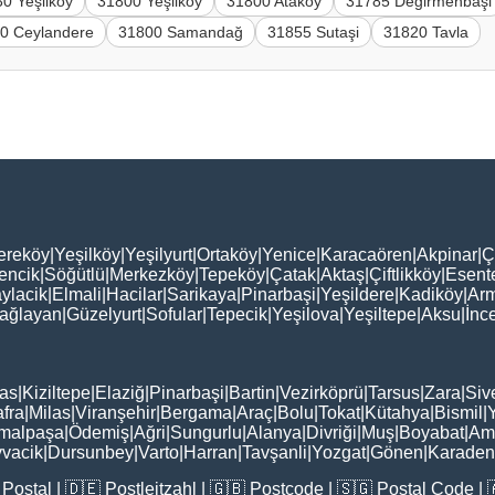
0 Yeşilköy
31800 Yeşilköy
31800 Ataköy
31785 Değirmenbaşi
0 Ceylandere
31800 Samandağ
31855 Sutaşi
31820 Tavla
ereköy
|
Yeşilköy
|
Yeşilyurt
|
Ortaköy
|
Yenice
|
Karacaören
|
Akpinar
|
Ç
encik
|
Söğütlü
|
Merkezköy
|
Tepeköy
|
Çatak
|
Aktaş
|
Çiftlikköy
|
Esent
ylacik
|
Elmali
|
Hacilar
|
Sarikaya
|
Pinarbaşi
|
Yeşildere
|
Kadiköy
|
Arm
ağlayan
|
Güzelyurt
|
Sofular
|
Tepecik
|
Yeşilova
|
Yeşiltepe
|
Aksu
|
İnc
as
|
Kiziltepe
|
Elaziğ
|
Pinarbaşi
|
Bartin
|
Vezirköprü
|
Tarsus
|
Zara
|
Siv
fra
|
Milas
|
Viranşehir
|
Bergama
|
Araç
|
Bolu
|
Tokat
|
Kütahya
|
Bismil
|
malpaşa
|
Ödemiş
|
Ağri
|
Sungurlu
|
Alanya
|
Divriği
|
Muş
|
Boyabat
|
Am
vacik
|
Dursunbey
|
Varto
|
Harran
|
Tavşanli
|
Yozgat
|
Gönen
|
Karadeni
Postal
| 🇩🇪
Postleitzahl
| 🇬🇧
Postcode
| 🇸🇬
Postal Code
| 