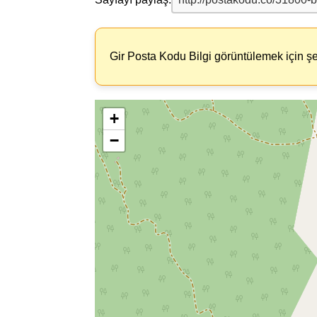
Gir Posta Kodu Bilgi görüntülemek için şe
+
−