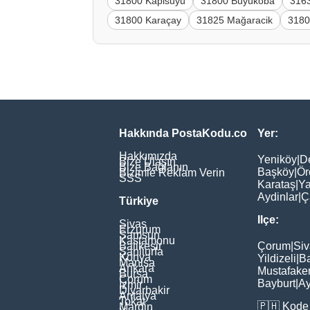
31800 Kapisuyu
31800 Büyükoba
3163
31800 Karaçay
31825 Mağaracik
3180
Hakkında PostaKodu.co
Yer:
Hakkımızda
Yeniköy
|
D
Bize Ulaşın
Bize Bağlanın
Başköy
|
Ör
Bizimle Reklam Verin
SSS
Karataş
|
Ya
Aydinlar
|
Ç
Türkiye
Ilçe:
Sivas
Erzurum
Samsun
Kastamonu
Balikesir
Çorum
|
Siv
Şanliurfa
Konya
Yildizeli
|
Ba
Manisa
Ankara
Mustafake
Bursa
Çorum
Bayburt
|
Ay
İzmir
Diyarbakir
Antalya
Tokat
🇵🇭
Kode 
Mardin