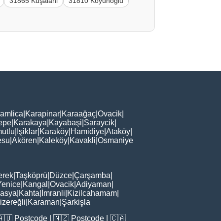
31865 Kuşalani
31810 Koyunoğlu
amlica
|
Karapinar
|
Karaağaç
|
Ovacik
|
epe
|
Karakaya
|
Kayabaşi
|
Saraycik
|
utlu
|
Işiklar
|
Karaköy
|
Hamidiye
|
Ataköy
|
esu
|
Akören
|
Kaleköy
|
Kavakli
|
Osmaniye
erek
|
Taşköprü
|
Düzce
|
Çarşamba
|
Yenice
|
Kangal
|
Ovacik
|
Adiyaman
|
asya
|
Kahta
|
İmranli
|
Kizilcahamam
|
zereğli
|
Karaman
|
Şarkişla
🇦🇺
Postcode
| 🇳🇿
Postcode
| 🇨🇦