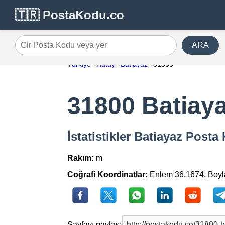
🇹🇷 PostaKodu.co
ARA
Gir Posta Kodu veya yer
Türkiye
Hatay
Batiayaz
31800
31800 Batiay
İstatistikler Batiayaz Post
Rakım:
m
Coğrafi Koordinatlar:
Enlem 36.1674, Boy
Sayfayı paylaş: