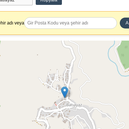
hir adı veya
A