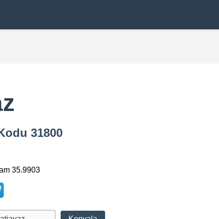
az
a Kodu 31800
lam 35.9903
Kopyala