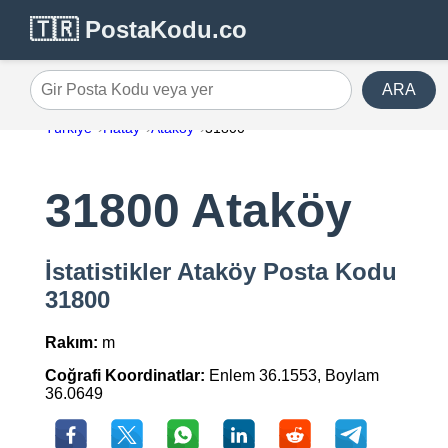
🇹🇷 PostaKodu.co
ARA
Gir Posta Kodu veya yer
Türkiye
Hatay
Ataköy
31800
31800 Ataköy
İstatistikler Ataköy Posta Kodu
31800
Rakım:
m
Coğrafi Koordinatlar:
Enlem 36.1553, Boylam
36.0649