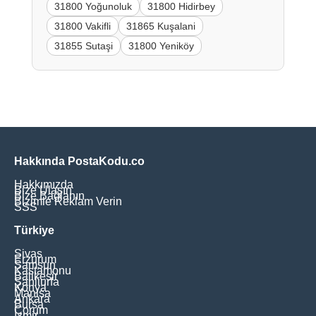
31800 Yoğunoluk
31800 Hidirbey
31800 Vakifli
31865 Kuşalani
31855 Sutaşi
31800 Yeniköy
Hakkında PostaKodu.co
Hakkımızda
Bize Ulaşın
Bize Bağlanın
Bizimle Reklam Verin
SSS
Türkiye
Sivas
Erzurum
Samsun
Kastamonu
Balikesir
Şanliurfa
Konya
Manisa
Ankara
Bursa
Çorum
İzmir