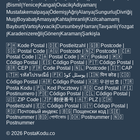
Bismil
Yenice
Kangal
Ovacik
Adiyaman
|
|
|
|
|
|
Mustafakemalpaşa
Ödemiş
Ağri
Alanya
Sungurlu
Divriği
|
|
|
|
|
|
Muş
Boyabat
Amasya
Kahta
İmranli
Kizilcahamam
|
|
|
|
|
|
Bayburt
Varto
Ayvacik
Dursunbey
Harran
Tavşanli
Yozgat
|
|
|
|
|
|
Karadenizereğli
Gönen
Karaman
Şarkişla
|
|
|
|
🇵🇭
Kode Postal
| 🇩🇪
Postleitzahl
| 🇬🇧
Postcode
|
🇸🇬
Postal Code
| 🇦🇺
Postcode
| 🇳🇿
Postcode
| 🇨🇦
Postal Code
| 🇿🇦
Postal Code
| 🇲🇾
Poskod
| 🇲🇽
Código Postal
| 🇪🇸
Código Postal
| 🇵🇹
Código Postal
|
🇧🇷
CEP
| 🇫🇷
Code Postal
| 🇳🇱
Postcode
| 🇮🇹
CAP
| 🇹🇭
รหัสไปรษณีย์
| 🇵🇰
پوسٹل کوڈ
| 🇮🇳
पिन कोड
| 🇨🇴
Código Postal
| 🇦🇷
Código Postal
| 🇰🇷
우편번호
| 🇹🇷
Posta Kodu
| 🇵🇱
Kod Pocztowy
| 🇷🇴
Cod Poștal
| 🇫🇮
Postinumero
| 🇵🇪
Código Postal
| 🇨🇱
Código Postal
|
🇺🇸
ZIP Code
| 🇯🇵
郵便番号
| 🇦🇹
PLZ
| 🇨🇭
Postleitzahl
| 🇪🇨
Código Postal
| 🇺🇾
Código Postal
|
🇷🇺
Почтовый индекс
| 🇧🇬
Пощенски код
| 🇸🇪
Postnummer
| 🇧🇩
পোস্টকোড
| 🇩🇰
Postnummer
| 🇳🇴
Postnummer
© 2026 PostaKodu.co