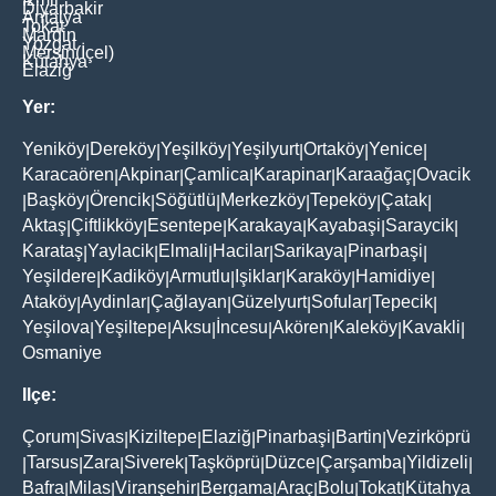
Diyarbakir
Antalya
Tokat
Mardin
Yozgat
Mersin(İçel)
Kütahya
Elaziğ
Yer:
Yeniköy
Dereköy
Yeşilköy
Yeşilyurt
Ortaköy
Yenice
|
|
|
|
|
|
Karacaören
Akpinar
Çamlica
Karapinar
Karaağaç
Ovacik
|
|
|
|
|
Başköy
Örencik
Söğütlü
Merkezköy
Tepeköy
Çatak
|
|
|
|
|
|
|
Aktaş
Çiftlikköy
Esentepe
Karakaya
Kayabaşi
Saraycik
|
|
|
|
|
|
Karataş
Yaylacik
Elmali
Hacilar
Sarikaya
Pinarbaşi
|
|
|
|
|
|
Yeşildere
Kadiköy
Armutlu
Işiklar
Karaköy
Hamidiye
|
|
|
|
|
|
Ataköy
Aydinlar
Çağlayan
Güzelyurt
Sofular
Tepecik
|
|
|
|
|
|
Yeşilova
Yeşiltepe
Aksu
İncesu
Akören
Kaleköy
Kavakli
|
|
|
|
|
|
|
Osmaniye
Ilçe:
Çorum
Sivas
Kiziltepe
Elaziğ
Pinarbaşi
Bartin
Vezirköprü
|
|
|
|
|
|
Tarsus
Zara
Siverek
Taşköprü
Düzce
Çarşamba
Yildizeli
|
|
|
|
|
|
|
|
Bafra
Milas
Viranşehir
Bergama
Araç
Bolu
Tokat
Kütahya
|
|
|
|
|
|
|