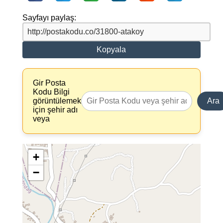
Sayfayı paylaş:
Kopyala
Gir Posta
Kodu Bilgi
görüntülemek
Ara
için şehir adı
veya
+
−