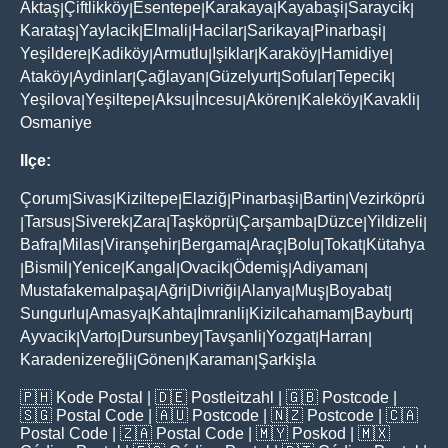
Aktaş
Çiftlikköy
Esentepe
Karakaya
Kayabaşi
Saraycik
|
|
|
|
|
|
Karataş
Yaylacik
Elmali
Hacilar
Sarikaya
Pinarbaşi
|
|
|
|
|
|
Yeşildere
Kadiköy
Armutlu
Işiklar
Karaköy
Hamidiye
|
|
|
|
|
|
Ataköy
Aydinlar
Çağlayan
Güzelyurt
Sofular
Tepecik
|
|
|
|
|
|
Yeşilova
Yeşiltepe
Aksu
İncesu
Akören
Kaleköy
Kavakli
|
|
|
|
|
|
|
Osmaniye
Ilçe:
Çorum
Sivas
Kiziltepe
Elaziğ
Pinarbaşi
Bartin
Vezirköprü
|
|
|
|
|
|
Tarsus
Siverek
Zara
Taşköprü
Çarşamba
Düzce
Yildizeli
|
|
|
|
|
|
|
|
Bafra
Milas
Viranşehir
Bergama
Araç
Bolu
Tokat
Kütahya
|
|
|
|
|
|
|
Bismil
Yenice
Kangal
Ovacik
Ödemiş
Adiyaman
|
|
|
|
|
|
|
Mustafakemalpaşa
Ağri
Divriği
Alanya
Muş
Boyabat
|
|
|
|
|
|
Sungurlu
Amasya
Kahta
İmranli
Kizilcahamam
Bayburt
|
|
|
|
|
|
Ayvacik
Varto
Dursunbey
Tavşanli
Yozgat
Harran
|
|
|
|
|
|
Karadenizereğli
Gönen
Karaman
Şarkişla
|
|
|
🇵🇭
Kode Postal
| 🇩🇪
Postleitzahl
| 🇬🇧
Postcode
|
🇸🇬
Postal Code
| 🇦🇺
Postcode
| 🇳🇿
Postcode
| 🇨🇦
Postal Code
| 🇿🇦
Postal Code
| 🇲🇾
Poskod
| 🇲🇽