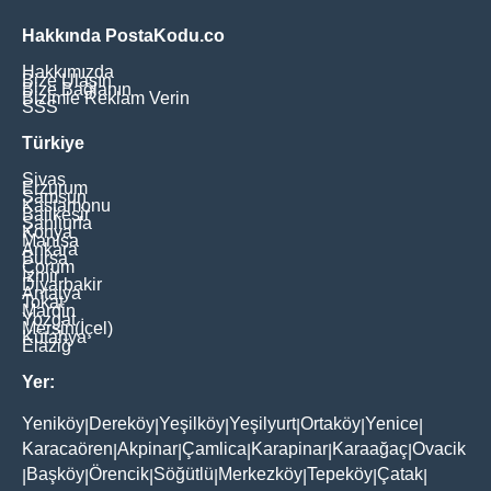
Hakkında PostaKodu.co
Hakkımızda
Bize Ulaşın
Bize Bağlanın
Bizimle Reklam Verin
SSS
Türkiye
Sivas
Erzurum
Samsun
Kastamonu
Balikesir
Şanliurfa
Konya
Manisa
Ankara
Bursa
Çorum
İzmir
Diyarbakir
Antalya
Tokat
Mardin
Yozgat
Mersin(İçel)
Kütahya
Elaziğ
Yer:
Yeniköy
Dereköy
Yeşilköy
Yeşilyurt
Ortaköy
Yenice
|
|
|
|
|
|
Karacaören
Akpinar
Çamlica
Karapinar
Karaağaç
Ovacik
|
|
|
|
|
Başköy
Örencik
Söğütlü
Merkezköy
Tepeköy
Çatak
|
|
|
|
|
|
|