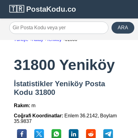
🇹🇷 PostaKodu.co
ARA
Gir Posta Kodu veya yer
Türkiye
Hatay
Yeniköy
31800
31800 Yeniköy
İstatistikler Yeniköy Posta
Kodu 31800
Rakım:
m
Coğrafi Koordinatlar:
Enlem 36.2142, Boylam
35.9837