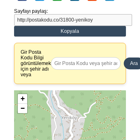
Sayfayı paylaş:
Kopyala
Gir Posta
Kodu Bilgi
görüntülemek
Ara
için şehir adı
veya
+
−