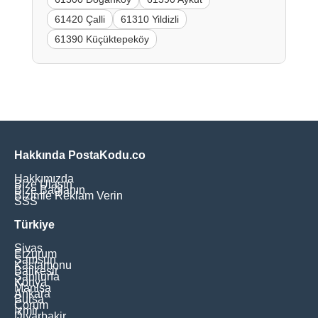
61420 Çalli
61310 Yildizli
61390 Küçüktepeköy
Hakkında PostaKodu.co
Hakkımızda
Bize Ulaşın
Bize Bağlanın
Bizimle Reklam Verin
SSS
Türkiye
Sivas
Erzurum
Samsun
Kastamonu
Balikesir
Şanliurfa
Konya
Manisa
Ankara
Bursa
Çorum
İzmir
Diyarbakir