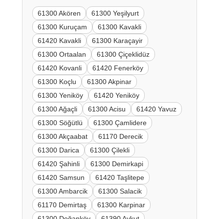
61300 Akören
61300 Yeşilyurt
61300 Kuruçam
61300 Kavakli
61420 Kavakli
61300 Karaçayir
61300 Ortaalan
61300 Çiçeklidüz
61420 Kovanli
61420 Fenerköy
61300 Koçlu
61300 Akpinar
61300 Yeniköy
61420 Yeniköy
61300 Ağaçli
61300 Acisu
61420 Yavuz
61300 Söğütlü
61300 Çamlidere
61300 Akçaabat
61170 Derecik
61300 Darica
61300 Çilekli
61420 Şahinli
61300 Demirkapi
61420 Samsun
61420 Taşlitepe
61300 Ambarcik
61300 Salacik
61170 Demirtaş
61300 Karpinar
61300 Doğanköy
61390 Aykut