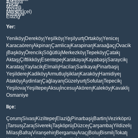
Antalya
Tokat
Mardin
Yozgat
Mersin(İçel)
Kütahya
Elaziğ
Yer:
Yeniköy
Dereköy
Yeşilköy
Yeşilyurt
Ortaköy
Yenice
|
|
|
|
|
|
Karacaören
Akpinar
Çamlica
Karapinar
Karaağaç
Ovacik
|
|
|
|
|
Başköy
Örencik
Söğütlü
Merkezköy
Tepeköy
Çatak
|
|
|
|
|
|
|
Aktaş
Çiftlikköy
Esentepe
Karakaya
Kayabaşi
Saraycik
|
|
|
|
|
|
Karataş
Yaylacik
Elmali
Hacilar
Sarikaya
Pinarbaşi
|
|
|
|
|
|
Yeşildere
Kadiköy
Armutlu
Işiklar
Karaköy
Hamidiye
|
|
|
|
|
|
Ataköy
Aydinlar
Çağlayan
Güzelyurt
Sofular
Tepecik
|
|
|
|
|
|
Yeşilova
Yeşiltepe
Aksu
İncesu
Akören
Kaleköy
Kavakli
|
|
|
|
|
|
|
Osmaniye
Ilçe:
Çorum
Sivas
Kiziltepe
Elaziğ
Pinarbaşi
Bartin
Vezirköprü
|
|
|
|
|
|
Tarsus
Zara
Siverek
Taşköprü
Düzce
Çarşamba
Yildizeli
|
|
|
|
|
|
|
|
Milas
Bafra
Viranşehir
Bergama
Araç
Bolu
Bismil
Tokat
|
|
|
|
|
|
|
|