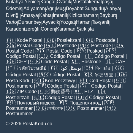
Kütahya
Yenice
Kangal
Ovacik
Mustafakemalpaşa
|
|
|
|
|
Ödemiş
Adiyaman
Ağri
Muş
Boyabat
Sungurlu
Alanya
|
|
|
|
|
|
|
Divriği
Amasya
Kahta
İmranli
Kizilcahamam
Bayburt
|
|
|
|
|
|
Varto
Dursunbey
Ayvacik
Yozgat
Harran
Tavşanli
|
|
|
|
|
|
Karadenizereğli
Gönen
Karaman
Şarkişla
|
|
|
🇵🇭
Kode Postal
| 🇩🇪
Postleitzahl
| 🇬🇧
Postcode
|
🇸🇬
Postal Code
| 🇦🇺
Postcode
| 🇳🇿
Postcode
| 🇨🇦
Postal Code
| 🇿🇦
Postal Code
| 🇲🇾
Poskod
| 🇲🇽
Código Postal
| 🇪🇸
Código Postal
| 🇵🇹
Código Postal
|
🇧🇷
CEP
| 🇫🇷
Code Postal
| 🇳🇱
Postcode
| 🇮🇹
CAP
| 🇹🇭
รหัสไปรษณีย์
| 🇵🇰
پوسٹل کوڈ
| 🇮🇳
पिन कोड
| 🇨🇴
Código Postal
| 🇦🇷
Código Postal
| 🇰🇷
우편번호
| 🇹🇷
Posta Kodu
| 🇵🇱
Kod Pocztowy
| 🇷🇴
Cod Poștal
| 🇫🇮
Postinumero
| 🇵🇪
Código Postal
| 🇨🇱
Código Postal
|
🇺🇸
ZIP Code
| 🇯🇵
郵便番号
| 🇦🇹
PLZ
| 🇨🇭
Postleitzahl
| 🇪🇨
Código Postal
| 🇺🇾
Código Postal
|
🇷🇺
Почтовый индекс
| 🇧🇬
Пощенски код
| 🇸🇪
Postnummer
| 🇧🇩
পোস্টকোড
| 🇩🇰
Postnummer
| 🇳🇴
Postnummer
© 2026 PostaKodu.co