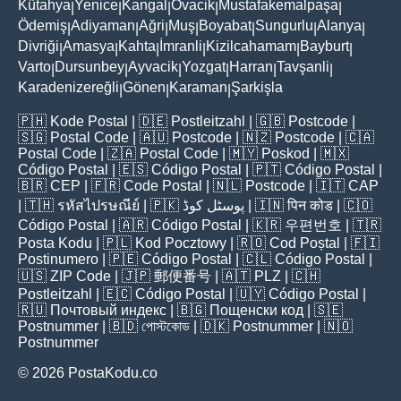
Kütahya
Yenice
Kangal
Ovacik
Mustafakemalpaşa
|
|
|
|
|
Ödemiş
Adiyaman
Ağri
Muş
Boyabat
Sungurlu
Alanya
|
|
|
|
|
|
|
Divriği
Amasya
Kahta
İmranli
Kizilcahamam
Bayburt
|
|
|
|
|
|
Varto
Dursunbey
Ayvacik
Yozgat
Harran
Tavşanli
|
|
|
|
|
|
Karadenizereğli
Gönen
Karaman
Şarkişla
|
|
|
🇵🇭
Kode Postal
| 🇩🇪
Postleitzahl
| 🇬🇧
Postcode
|
🇸🇬
Postal Code
| 🇦🇺
Postcode
| 🇳🇿
Postcode
| 🇨🇦
Postal Code
| 🇿🇦
Postal Code
| 🇲🇾
Poskod
| 🇲🇽
Código Postal
| 🇪🇸
Código Postal
| 🇵🇹
Código Postal
|
🇧🇷
CEP
| 🇫🇷
Code Postal
| 🇳🇱
Postcode
| 🇮🇹
CAP
| 🇹🇭
รหัสไปรษณีย์
| 🇵🇰
پوسٹل کوڈ
| 🇮🇳
पिन कोड
| 🇨🇴
Código Postal
| 🇦🇷
Código Postal
| 🇰🇷
우편번호
| 🇹🇷
Posta Kodu
| 🇵🇱
Kod Pocztowy
| 🇷🇴
Cod Poștal
| 🇫🇮
Postinumero
| 🇵🇪
Código Postal
| 🇨🇱
Código Postal
|
🇺🇸
ZIP Code
| 🇯🇵
郵便番号
| 🇦🇹
PLZ
| 🇨🇭
Postleitzahl
| 🇪🇨
Código Postal
| 🇺🇾
Código Postal
|
🇷🇺
Почтовый индекс
| 🇧🇬
Пощенски код
| 🇸🇪
Postnummer
| 🇧🇩
পোস্টকোড
| 🇩🇰
Postnummer
| 🇳🇴
Postnummer
© 2026 PostaKodu.co