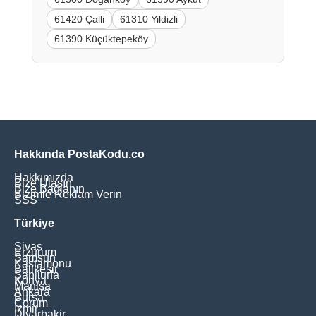
61420 Çalli
61310 Yildizli
61390 Küçüktepeköy
Hakkında PostaKodu.co
Hakkımızda
Bize Ulaşın
Bize Bağlanın
Bizimle Reklam Verin
SSS
Türkiye
Sivas
Erzurum
Samsun
Kastamonu
Balikesir
Şanliurfa
Konya
Manisa
Ankara
Bursa
Çorum
İzmir
Diyarbakir