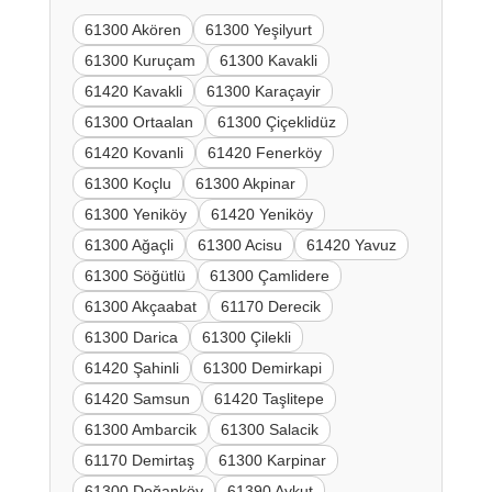
61300 Akören
61300 Yeşilyurt
61300 Kuruçam
61300 Kavakli
61420 Kavakli
61300 Karaçayir
61300 Ortaalan
61300 Çiçeklidüz
61420 Kovanli
61420 Fenerköy
61300 Koçlu
61300 Akpinar
61300 Yeniköy
61420 Yeniköy
61300 Ağaçli
61300 Acisu
61420 Yavuz
61300 Söğütlü
61300 Çamlidere
61300 Akçaabat
61170 Derecik
61300 Darica
61300 Çilekli
61420 Şahinli
61300 Demirkapi
61420 Samsun
61420 Taşlitepe
61300 Ambarcik
61300 Salacik
61170 Demirtaş
61300 Karpinar
61300 Doğanköy
61390 Aykut