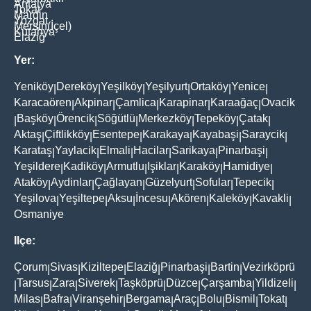
Antalya
Tokat
Mardin
Yozgat
Mersin(İçel)
Kütahya
Elaziğ
Yer:
Yeniköy
Dereköy
Yeşilköy
Yeşilyurt
Ortaköy
Yenice
|
|
|
|
|
|
Karacaören
Akpinar
Çamlica
Karapinar
Karaağaç
Ovacik
|
|
|
|
|
Başköy
Örencik
Söğütlü
Merkezköy
Tepeköy
Çatak
|
|
|
|
|
|
|
Aktaş
Çiftlikköy
Esentepe
Karakaya
Kayabaşi
Saraycik
|
|
|
|
|
|
Karataş
Yaylacik
Elmali
Hacilar
Sarikaya
Pinarbaşi
|
|
|
|
|
|
Yeşildere
Kadiköy
Armutlu
Işiklar
Karaköy
Hamidiye
|
|
|
|
|
|
Ataköy
Aydinlar
Çağlayan
Güzelyurt
Sofular
Tepecik
|
|
|
|
|
|
Yeşilova
Yeşiltepe
Aksu
İncesu
Akören
Kaleköy
Kavakli
|
|
|
|
|
|
|
Osmaniye
Ilçe:
Çorum
Sivas
Kiziltepe
Elaziğ
Pinarbaşi
Bartin
Vezirköprü
|
|
|
|
|
|
Tarsus
Zara
Siverek
Taşköprü
Düzce
Çarşamba
Yildizeli
|
|
|
|
|
|
|
|
Milas
Bafra
Viranşehir
Bergama
Araç
Bolu
Bismil
Tokat
|
|
|
|
|
|
|
|