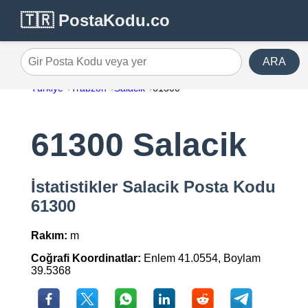
🇹🇷 PostaKodu.co
ARA
Gir Posta Kodu veya yer
Türkiye
Trabzon
Salacik
61300
61300 Salacik
İstatistikler Salacik Posta Kodu
61300
Rakım:
m
Coğrafi Koordinatlar:
Enlem 41.0554, Boylam
39.5368