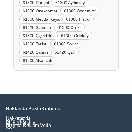
61300 Dörtyol
61300 Aydinköy
61300 Özakdamar
61300 Özdemirci
61300 Meydankaya
61300 Fistikli
61420 Samsun
61300 Çilekli
61300 Çiçeklidüz
61300 Ortaköy
61300 Tatlisu
61300 Sarica
61420 Şahinli
61420 Çalli
61300 Alsancak
Hakkında PostaKodu.co
Hakkımızda
Bize Ulaşın
Bize Bağlanın
Bizimle Reklam Verin
SSS