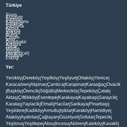
Türkiye
Sivas
Erzurum
Samsun
Kastamonu
Balikesir
Şanliurfa
Konya
Manisa
Ankara
Bursa
Çorum
İzmir
Diyarbakir
Antalya
Tokat
Mardin
Yozgat
Mersin(İçel)
Kütahya
Elaziğ
Yer:
Yeniköy
Dereköy
Yeşilköy
Yeşilyurt
Ortaköy
Yenice
|
|
|
|
|
|
Karacaören
Akpinar
Çamlica
Karapinar
Karaağaç
Ovacik
|
|
|
|
|
Başköy
Örencik
Söğütlü
Merkezköy
Tepeköy
Çatak
|
|
|
|
|
|
|
Aktaş
Çiftlikköy
Esentepe
Karakaya
Kayabaşi
Saraycik
|
|
|
|
|
|
Karataş
Yaylacik
Elmali
Hacilar
Sarikaya
Pinarbaşi
|
|
|
|
|
|
Yeşildere
Kadiköy
Armutlu
Işiklar
Karaköy
Hamidiye
|
|
|
|
|
|
Ataköy
Aydinlar
Çağlayan
Güzelyurt
Sofular
Tepecik
|
|
|
|
|
|
Yeşilova
Yeşiltepe
Aksu
İncesu
Akören
Kaleköy
Kavakli
|
|
|
|
|
|
|