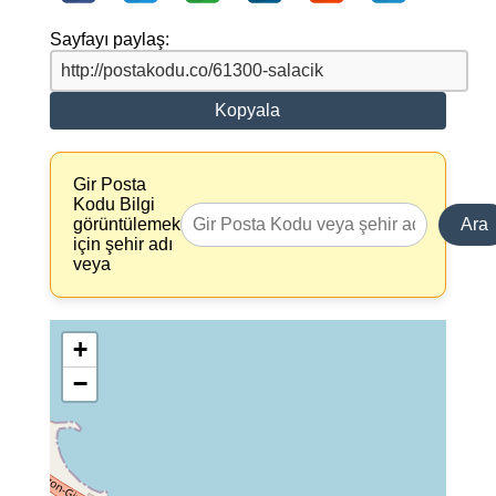
Sayfayı paylaş:
Kopyala
Gir Posta
Kodu Bilgi
görüntülemek
Ara
için şehir adı
veya
+
−