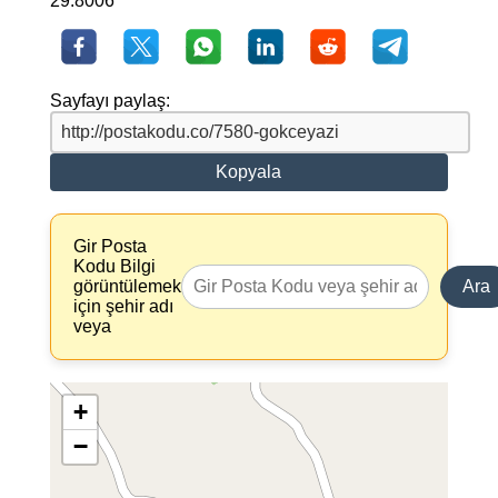
29.8006
Sayfayı paylaş:
Kopyala
Gir Posta
Kodu Bilgi
görüntülemek
Ara
için şehir adı
veya
+
−