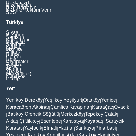
Hakkımızda
Bize Ulaşın
Bize Bağlanın
Bizimle Reklam Verin
SSS
Türkiye
Sivas
Erzurum
Samsun
Kastamonu
Balikesir
Şanliurfa
Konya
Manisa
Ankara
Bursa
Çorum
İzmir
Diyarbakir
Antalya
Tokat
Mardin
Yozgat
Mersin(İçel)
Kütahya
Elaziğ
Yer:
Yeniköy
Dereköy
Yeşilköy
Yeşilyurt
Ortaköy
Yenice
|
|
|
|
|
|
Karacaören
Akpinar
Çamlica
Karapinar
Karaağaç
Ovacik
|
|
|
|
|
Başköy
Örencik
Söğütlü
Merkezköy
Tepeköy
Çatak
|
|
|
|
|
|
|
Aktaş
Çiftlikköy
Esentepe
Karakaya
Kayabaşi
Saraycik
|
|
|
|
|
|
Karataş
Yaylacik
Elmali
Hacilar
Sarikaya
Pinarbaşi
|
|
|
|
|
|
Yeşildere
Kadiköy
Armutlu
Işiklar
Karaköy
Hamidiye
|
|
|
|
|
|