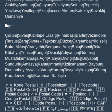
Ataköy
Aydinlar
Çağlayan
Güzelyurt
Sofular
Tepecik
|
|
|
|
|
|
Yeşilova
Yeşiltepe
Aksu
İncesu
Akören
Kaleköy
Kavakli
|
|
|
|
|
|
|
Osmaniye
Ilçe:
Çorum
Sivas
Kiziltepe
Elaziğ
Pinarbaşi
Bartin
Vezirköprü
|
|
|
|
|
|
Tarsus
Zara
Siverek
Taşköprü
Düzce
Çarşamba
Yildizeli
|
|
|
|
|
|
|
|
Bafra
Milas
Viranşehir
Bergama
Araç
Bolu
Bismil
Tokat
|
|
|
|
|
|
|
|
Kütahya
Yenice
Kangal
Ovacik
Adiyaman
Ödemiş
|
|
|
|
|
|
Mustafakemalpaşa
Ağri
Alanya
Divriği
Muş
Boyabat
|
|
|
|
|
|
Sungurlu
Amasya
Kahta
İmranli
Kizilcahamam
Bayburt
|
|
|
|
|
|
Dursunbey
Ayvacik
Varto
Harran
Tavşanli
Yozgat
Gönen
|
|
|
|
|
|
|
Karadenizereğli
Karaman
Şarkişla
|
|
🇵🇭
Kode Postal
| 🇩🇪
Postleitzahl
| 🇬🇧
Postcode
|
🇸🇬
Postal Code
| 🇦🇺
Postcode
| 🇳🇿
Postcode
| 🇨🇦
Postal Code
| 🇿🇦
Postal Code
| 🇲🇾
Poskod
| 🇲🇽
Código Postal
| 🇪🇸
Código Postal
| 🇵🇹
Código Postal
|
🇧🇷
CEP
| 🇫🇷
Code Postal
| 🇳🇱
Postcode
| 🇮🇹
CAP
| 🇹🇭
รหัสไปรษณีย์
| 🇵🇰
پوسٹل کوڈ
| 🇮🇳
पिन कोड
| 🇨🇴