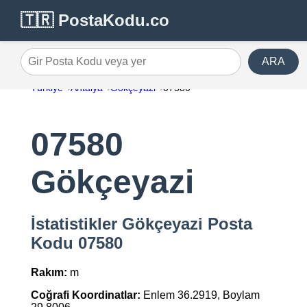
🇹🇷 PostaKodu.co
ARA
Gir Posta Kodu veya yer
Türkiye
Antalya
Gökçeyazi
07580
07580
Gökçeyazi
İstatistikler Gökçeyazi Posta
Kodu 07580
Rakım:
m
Coğrafi Koordinatlar:
Enlem 36.2919, Boylam