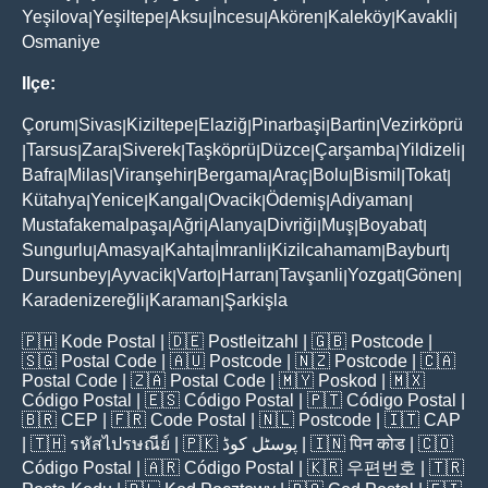
Yeşilova
Yeşiltepe
Aksu
İncesu
Akören
Kaleköy
Kavakli
|
|
|
|
|
|
|
Osmaniye
Ilçe:
Çorum
Sivas
Kiziltepe
Elaziğ
Pinarbaşi
Bartin
Vezirköprü
|
|
|
|
|
|
Tarsus
Zara
Siverek
Taşköprü
Düzce
Çarşamba
Yildizeli
|
|
|
|
|
|
|
|
Bafra
Milas
Viranşehir
Bergama
Araç
Bolu
Bismil
Tokat
|
|
|
|
|
|
|
|
Kütahya
Yenice
Kangal
Ovacik
Ödemiş
Adiyaman
|
|
|
|
|
|
Mustafakemalpaşa
Ağri
Alanya
Divriği
Muş
Boyabat
|
|
|
|
|
|
Sungurlu
Amasya
Kahta
İmranli
Kizilcahamam
Bayburt
|
|
|
|
|
|
Dursunbey
Ayvacik
Varto
Harran
Tavşanli
Yozgat
Gönen
|
|
|
|
|
|
|
Karadenizereğli
Karaman
Şarkişla
|
|
🇵🇭
Kode Postal
| 🇩🇪
Postleitzahl
| 🇬🇧
Postcode
|
🇸🇬
Postal Code
| 🇦🇺
Postcode
| 🇳🇿
Postcode
| 🇨🇦
Postal Code
| 🇿🇦
Postal Code
| 🇲🇾
Poskod
| 🇲🇽
Código Postal
| 🇪🇸
Código Postal
| 🇵🇹
Código Postal
|
🇧🇷
CEP
| 🇫🇷
Code Postal
| 🇳🇱
Postcode
| 🇮🇹
CAP
| 🇹🇭
รหัสไปรษณีย์
| 🇵🇰
پوسٹل کوڈ
| 🇮🇳
पिन कोड
| 🇨🇴
Código Postal
| 🇦🇷
Código Postal
| 🇰🇷
우편번호
| 🇹🇷