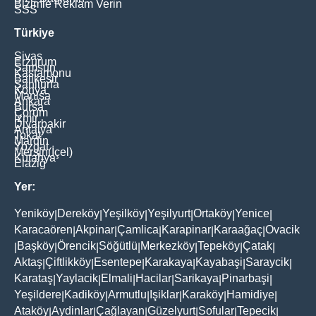
Bizimle Reklam Verin
SSS
Türkiye
Sivas
Erzurum
Samsun
Kastamonu
Balikesir
Şanliurfa
Konya
Manisa
Ankara
Bursa
Çorum
İzmir
Diyarbakir
Antalya
Tokat
Mardin
Yozgat
Mersin(İçel)
Kütahya
Elaziğ
Yer:
Yeniköy
Dereköy
Yeşilköy
Yeşilyurt
Ortaköy
Yenice
|
|
|
|
|
|
Karacaören
Akpinar
Çamlica
Karapinar
Karaağaç
Ovacik
|
|
|
|
|
Başköy
Örencik
Söğütlü
Merkezköy
Tepeköy
Çatak
|
|
|
|
|
|
|
Aktaş
Çiftlikköy
Esentepe
Karakaya
Kayabaşi
Saraycik
|
|
|
|
|
|
Karataş
Yaylacik
Elmali
Hacilar
Sarikaya
Pinarbaşi
|
|
|
|
|
|
Yeşildere
Kadiköy
Armutlu
Işiklar
Karaköy
Hamidiye
|
|
|
|
|
|
Ataköy
Aydinlar
Çağlayan
Güzelyurt
Sofular
Tepecik
|
|
|
|
|
|