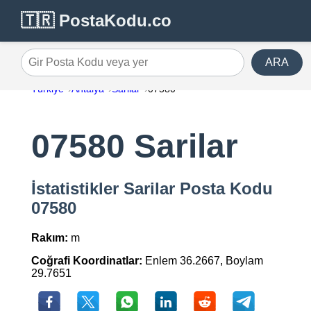
🇹🇷 PostaKodu.co
ARA
Gir Posta Kodu veya yer
Türkiye
Antalya
Sarilar
07580
07580 Sarilar
İstatistikler Sarilar Posta Kodu
07580
Rakım:
m
Coğrafi Koordinatlar:
Enlem 36.2667, Boylam
29.7651