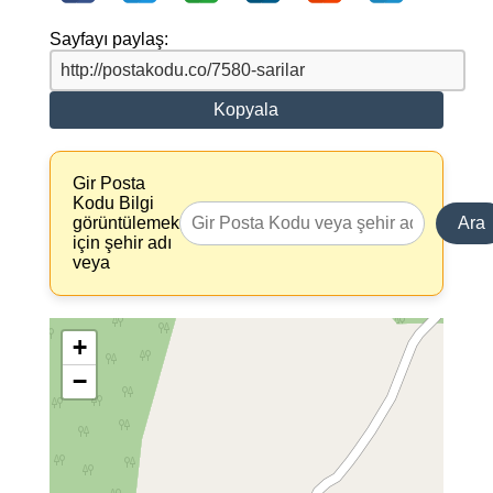
Sayfayı paylaş:
Kopyala
Gir Posta
Kodu Bilgi
görüntülemek
Ara
için şehir adı
veya
+
−