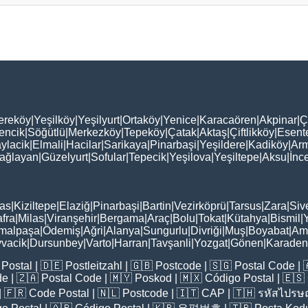
ereköy
|
Yeşilköy
|
Yeşilyurt
|
Ortaköy
|
Yenice
|
Karacaören
|
Akpinar
|
Ç
encik
|
Söğütlü
|
Merkezköy
|
Tepeköy
|
Çatak
|
Aktaş
|
Çiftlikköy
|
Esent
ylacik
|
Elmali
|
Hacilar
|
Sarikaya
|
Pinarbaşi
|
Yeşildere
|
Kadiköy
|
Arm
ağlayan
|
Güzelyurt
|
Sofular
|
Tepecik
|
Yeşilova
|
Yeşiltepe
|
Aksu
|
İnc
as
|
Kiziltepe
|
Elaziğ
|
Pinarbaşi
|
Bartin
|
Vezirköprü
|
Tarsus
|
Zara
|
Siv
fra
|
Milas
|
Viranşehir
|
Bergama
|
Araç
|
Bolu
|
Tokat
|
Kütahya
|
Bismil
|
malpaşa
|
Ödemiş
|
Ağri
|
Alanya
|
Sungurlu
|
Divriği
|
Muş
|
Boyabat
|
Am
vacik
|
Dursunbey
|
Varto
|
Harran
|
Tavşanli
|
Yozgat
|
Gönen
|
Karadeni
Postal
| 🇩🇪
Postleitzahl
| 🇬🇧
Postcode
| 🇸🇬
Postal Code
| 
de
| 🇿🇦
Postal Code
| 🇲🇾
Poskod
| 🇲🇽
Código Postal
| 🇪🇸
| 🇫🇷
Code Postal
| 🇳🇱
Postcode
| 🇮🇹
CAP
| 🇹🇭
รหัสไปรษณ