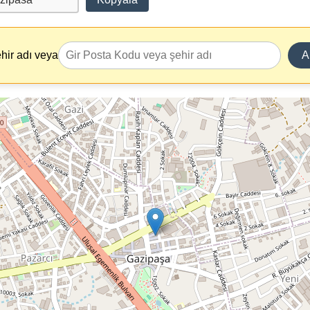
hir adı veya
A