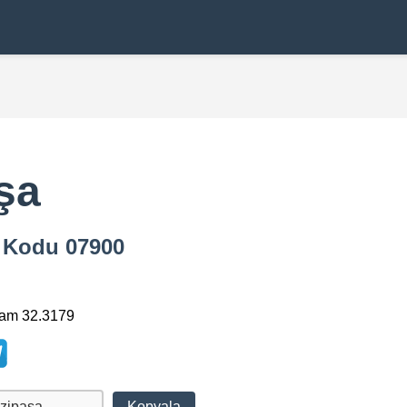
şa
a Kodu 07900
lam 32.3179
Kopyala