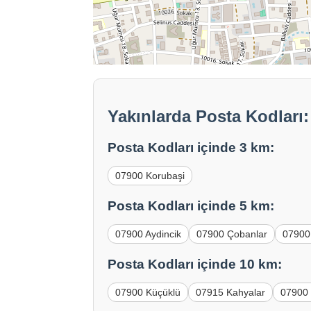
Yakınlarda Posta Kodları
Posta Kodları içinde 3 km:
07900 Korubaşi
Posta Kodları içinde 5 km:
07900 Aydincik
07900 Çobanlar
07900
Posta Kodları içinde 10 km:
07900 Küçüklü
07915 Kahyalar
07900 