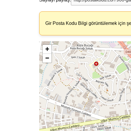
Gir Posta Kodu Bilgi görüntülemek için şe
+
−