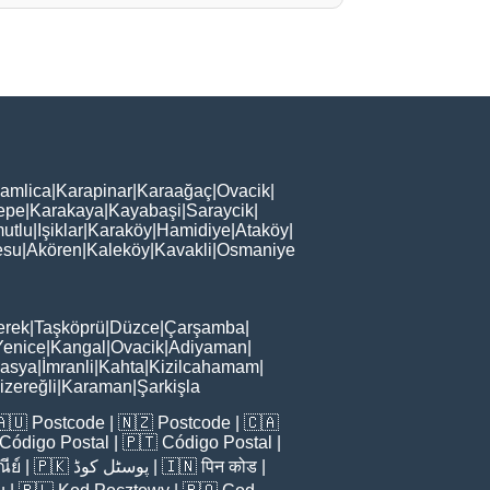
amlica
|
Karapinar
|
Karaağaç
|
Ovacik
|
epe
|
Karakaya
|
Kayabaşi
|
Saraycik
|
utlu
|
Işiklar
|
Karaköy
|
Hamidiye
|
Ataköy
|
esu
|
Akören
|
Kaleköy
|
Kavakli
|
Osmaniye
erek
|
Taşköprü
|
Düzce
|
Çarşamba
|
Yenice
|
Kangal
|
Ovacik
|
Adiyaman
|
asya
|
İmranli
|
Kahta
|
Kizilcahamam
|
zereğli
|
Karaman
|
Şarkişla
🇦🇺
Postcode
| 🇳🇿
Postcode
| 🇨🇦
Código Postal
| 🇵🇹
Código Postal
|
ีย์
| 🇵🇰
پوسٹل کوڈ
| 🇮🇳
पिन कोड
|