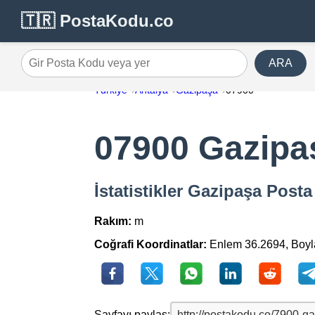
🇹🇷 PostaKodu.co
ARA
Gir Posta Kodu veya yer
Türkiye
Antalya
Gazipaşa
07900
07900 Gazipa
İstatistikler Gazipaşa Post
Rakım:
m
Coğrafi Koordinatlar:
Enlem 36.2694, Boy
Sayfayı paylaş: