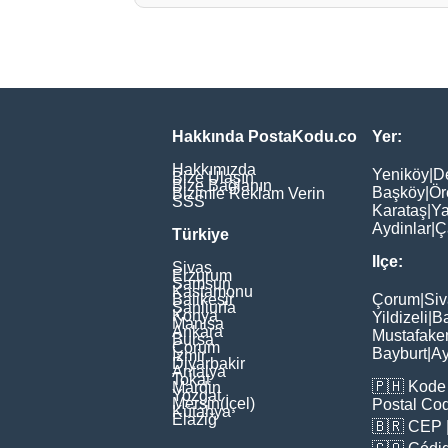
Hakkında PostaKodu.co
Yer:
Hakkımızda
Yeniköy
|
D
Bize Ulaşın
Bize Bağlanın
Başköy
|
Ör
Bizimle Reklam Verin
SSS
Karataş
|
Ya
Aydinlar
|
Ç
Türkiye
Ilçe:
Sivas
Erzurum
Samsun
Kastamonu
Balikesir
Çorum
|
Siv
Şanliurfa
Konya
Yildizeli
|
Ba
Manisa
Ankara
Mustafake
Bursa
Çorum
Bayburt
|
Ay
İzmir
Diyarbakir
Antalya
Tokat
🇵🇭
Kode 
Mardin
Yozgat
Mersin(İçel)
Postal Co
Kütahya
Elaziğ
🇧🇷
CEP