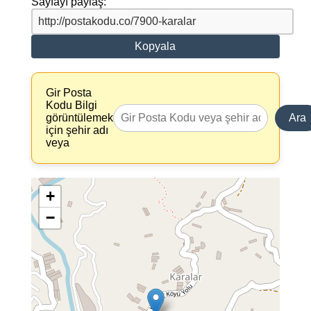
Sayfayı paylaş:
Kopyala
Gir Posta
Kodu Bilgi
görüntülemek
Ara
için şehir adı
veya
+
−