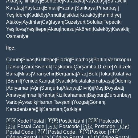
Aktaş
Çiftlikköy
Esentepe
Karakaya
Kayabaşi
Saraycik
|
|
|
|
|
|
Karataş
Yaylacik
Elmali
Hacilar
Sarikaya
Pinarbaşi
|
|
|
|
|
|
Yeşildere
Kadiköy
Armutlu
Işiklar
Karaköy
Hamidiye
|
|
|
|
|
|
Ataköy
Aydinlar
Çağlayan
Güzelyurt
Sofular
Tepecik
|
|
|
|
|
|
Yeşilova
Yeşiltepe
Aksu
İncesu
Akören
Kaleköy
Kavakli
|
|
|
|
|
|
|
Osmaniye
Ilçe:
Çorum
Sivas
Kiziltepe
Elaziğ
Pinarbaşi
Bartin
Vezirköprü
|
|
|
|
|
|
Tarsus
Zara
Siverek
Taşköprü
Çarşamba
Düzce
Yildizeli
|
|
|
|
|
|
|
|
Bafra
Milas
Viranşehir
Bergama
Araç
Bolu
Tokat
Kütahya
|
|
|
|
|
|
|
Bismil
Yenice
Kangal
Ovacik
Mustafakemalpaşa
Ödemiş
|
|
|
|
|
|
Adiyaman
Ağri
Sungurlu
Alanya
Divriği
Muş
Boyabat
|
|
|
|
|
|
|
|
Amasya
İmranli
Kahta
Kizilcahamam
Bayburt
Dursunbey
|
|
|
|
|
|
Varto
Ayvacik
Harran
Tavşanli
Yozgat
Gönen
|
|
|
|
|
|
Karadenizereğli
Karaman
Şarkişla
|
|
🇵🇭
Kode Postal
| 🇩🇪
Postleitzahl
| 🇬🇧
Postcode
|
🇸🇬
Postal Code
| 🇦🇺
Postcode
| 🇳🇿
Postcode
| 🇨🇦
Postal Code
| 🇿🇦
Postal Code
| 🇲🇾
Poskod
| 🇲🇽
Código Postal
| 🇪🇸
Código Postal
| 🇵🇹
Código Postal
|