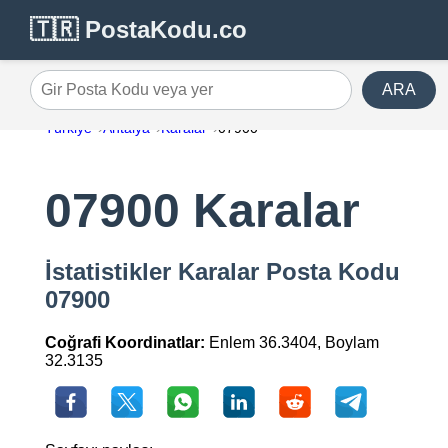
🇹🇷 PostaKodu.co
ARA
Gir Posta Kodu veya yer
Türkiye
Antalya
Karalar
07900
07900 Karalar
İstatistikler Karalar Posta Kodu
07900
Coğrafi Koordinatlar:
Enlem 36.3404, Boylam
32.3135