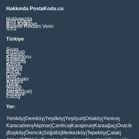
Hakkında PostaKodu.co
Hakkımızda
Bize Ulaşın
Bize Bağlanın
Bizimle Reklam Verin
SSS
Türkiye
Sivas
Erzurum
Samsun
Kastamonu
Balikesir
Şanliurfa
Konya
Manisa
Ankara
Bursa
Çorum
İzmir
Diyarbakir
Antalya
Tokat
Mardin
Yozgat
Mersin(İçel)
Kütahya
Elaziğ
Yer:
Yeniköy
Dereköy
Yeşilköy
Yeşilyurt
Ortaköy
Yenice
|
|
|
|
|
|
Karacaören
Akpinar
Çamlica
Karapinar
Karaağaç
Ovacik
|
|
|
|
|
Başköy
Örencik
Söğütlü
Merkezköy
Tepeköy
Çatak
|
|
|
|
|
|
|