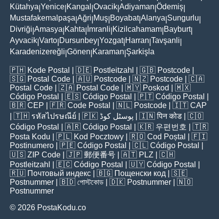
Kütahya
Yenice
Kangal
Ovacik
Adiyaman
Ödemiş
|
|
|
|
|
|
Mustafakemalpaşa
Ağri
Muş
Boyabat
Alanya
Sungurlu
|
|
|
|
|
|
Divriği
Amasya
Kahta
İmranli
Kizilcahamam
Bayburt
|
|
|
|
|
|
Ayvacik
Varto
Dursunbey
Yozgat
Harran
Tavşanli
|
|
|
|
|
|
Karadenizereğli
Gönen
Karaman
Şarkişla
|
|
|
🇵🇭
Kode Postal
| 🇩🇪
Postleitzahl
| 🇬🇧
Postcode
|
🇸🇬
Postal Code
| 🇦🇺
Postcode
| 🇳🇿
Postcode
| 🇨🇦
Postal Code
| 🇿🇦
Postal Code
| 🇲🇾
Poskod
| 🇲🇽
Código Postal
| 🇪🇸
Código Postal
| 🇵🇹
Código Postal
|
🇧🇷
CEP
| 🇫🇷
Code Postal
| 🇳🇱
Postcode
| 🇮🇹
CAP
| 🇹🇭
รหัสไปรษณีย์
| 🇵🇰
پوسٹل کوڈ
| 🇮🇳
पिन कोड
| 🇨🇴
Código Postal
| 🇦🇷
Código Postal
| 🇰🇷
우편번호
| 🇹🇷
Posta Kodu
| 🇵🇱
Kod Pocztowy
| 🇷🇴
Cod Poștal
| 🇫🇮
Postinumero
| 🇵🇪
Código Postal
| 🇨🇱
Código Postal
|
🇺🇸
ZIP Code
| 🇯🇵
郵便番号
| 🇦🇹
PLZ
| 🇨🇭
Postleitzahl
| 🇪🇨
Código Postal
| 🇺🇾
Código Postal
|
🇷🇺
Почтовый индекс
| 🇧🇬
Пощенски код
| 🇸🇪
Postnummer
| 🇧🇩
পোস্টকোড
| 🇩🇰
Postnummer
| 🇳🇴
Postnummer
© 2026 PostaKodu.co