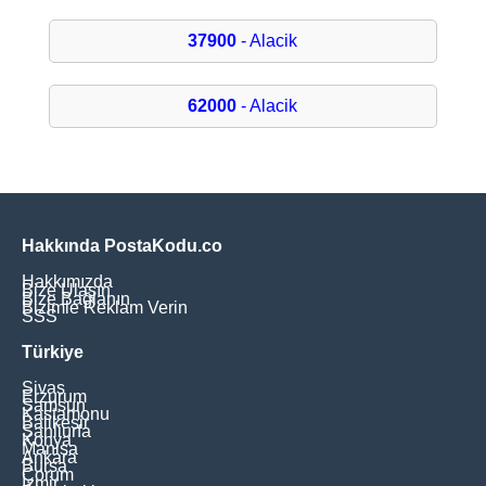
37900
- Alacik
62000
- Alacik
Hakkında PostaKodu.co
Hakkımızda
Bize Ulaşın
Bize Bağlanın
Bizimle Reklam Verin
SSS
Türkiye
Sivas
Erzurum
Samsun
Kastamonu
Balikesir
Şanliurfa
Konya
Manisa
Ankara
Bursa
Çorum
İzmir