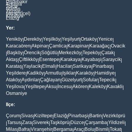
Diyarbakir
Antalya
Tokat
Mardin
Yozgat
Mersin(İçel)
Kütahya
Elaziğ
Yer:
Yeniköy
Dereköy
Yeşilköy
Yeşilyurt
Ortaköy
Yenice
|
|
|
|
|
|
Karacaören
Akpinar
Çamlica
Karapinar
Karaağaç
Ovacik
|
|
|
|
|
Başköy
Örencik
Söğütlü
Merkezköy
Tepeköy
Çatak
|
|
|
|
|
|
|
Aktaş
Çiftlikköy
Esentepe
Karakaya
Kayabaşi
Saraycik
|
|
|
|
|
|
Karataş
Yaylacik
Elmali
Hacilar
Sarikaya
Pinarbaşi
|
|
|
|
|
|
Yeşildere
Kadiköy
Armutlu
Işiklar
Karaköy
Hamidiye
|
|
|
|
|
|
Ataköy
Aydinlar
Çağlayan
Güzelyurt
Sofular
Tepecik
|
|
|
|
|
|
Yeşilova
Yeşiltepe
Aksu
İncesu
Akören
Kaleköy
Kavakli
|
|
|
|
|
|
|
Osmaniye
Ilçe:
Çorum
Sivas
Kiziltepe
Elaziğ
Pinarbaşi
Bartin
Vezirköprü
|
|
|
|
|
|
Tarsus
Zara
Siverek
Taşköprü
Düzce
Çarşamba
Yildizeli
|
|
|
|
|
|
|
|
Milas
Bafra
Viranşehir
Bergama
Araç
Bolu
Bismil
Tokat
|
|
|
|
|
|
|
|