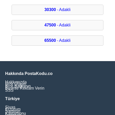
30300
- Adakli
47500
- Adakli
65500
- Adakli
Hakkında PostaKodu.co
Hakkımızda
Bize Ulaşın
Bize Bağlanın
Bizimle Reklam Verin
SSS
Türkiye
Sivas
Erzurum
Samsun
Kastamonu