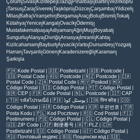
Çorum
Sivas
Kiziltepe
Elaziğ
Pinarbaşi
Bartin
Vezirköprü
|
|
|
|
|
|
Tarsus
Zara
Siverek
Taşköprü
Düzce
Çarşamba
Yildizeli
|
|
|
|
|
|
|
|
Milas
Bafra
Viranşehir
Bergama
Araç
Bolu
Bismil
Tokat
|
|
|
|
|
|
|
|
Kütahya
Yenice
Kangal
Ovacik
Ödemiş
|
|
|
|
|
Mustafakemalpaşa
Adiyaman
Ağri
Muş
Boyabat
|
|
|
|
|
Sungurlu
Alanya
Divriği
Amasya
İmranli
Kahta
|
|
|
|
|
|
Kizilcahamam
Bayburt
Ayvacik
Varto
Dursunbey
Yozgat
|
|
|
|
|
|
Harran
Tavşanli
Gönen
Karadenizereğli
Karaman
|
|
|
|
|
Şarkişla
🇵🇭
Kode Postal
| 🇩🇪
Postleitzahl
| 🇬🇧
Postcode
|
🇸🇬
Postal Code
| 🇦🇺
Postcode
| 🇳🇿
Postcode
| 🇨🇦
Postal Code
| 🇿🇦
Postal Code
| 🇲🇾
Poskod
| 🇲🇽
Código Postal
| 🇪🇸
Código Postal
| 🇵🇹
Código Postal
|
🇧🇷
CEP
| 🇫🇷
Code Postal
| 🇳🇱
Postcode
| 🇮🇹
CAP
| 🇹🇭
รหัสไปรษณีย์
| 🇵🇰
پوسٹل کوڈ
| 🇮🇳
पिन कोड
| 🇨🇴
Código Postal
| 🇦🇷
Código Postal
| 🇰🇷
우편번호
| 🇹🇷
Posta Kodu
| 🇵🇱
Kod Pocztowy
| 🇷🇴
Cod Poștal
| 🇫🇮
Postinumero
| 🇵🇪
Código Postal
| 🇨🇱
Código Postal
|
🇺🇸
ZIP Code
| 🇯🇵
郵便番号
| 🇦🇹
PLZ
| 🇨🇭
Postleitzahl
| 🇪🇨
Código Postal
| 🇺🇾
Código Postal
|
🇷🇺
Почтовый индекс
| 🇧🇬
Пощенски код
| 🇸🇪