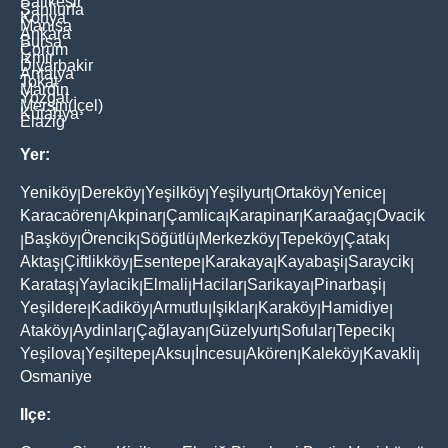
Balikesir
Şanliurfa
Konya
Manisa
Ankara
Bursa
Çorum
İzmir
Diyarbakir
Antalya
Tokat
Mardin
Yozgat
Mersin(İçel)
Kütahya
Elaziğ
Yer:
Yeniköy
Dereköy
Yeşilköy
Yeşilyurt
Ortaköy
Yenice
|
|
|
|
|
|
Karacaören
Akpinar
Çamlica
Karapinar
Karaağaç
Ovacik
|
|
|
|
|
Başköy
Örencik
Söğütlü
Merkezköy
Tepeköy
Çatak
|
|
|
|
|
|
|
Aktaş
Çiftlikköy
Esentepe
Karakaya
Kayabaşi
Saraycik
|
|
|
|
|
|
Karataş
Yaylacik
Elmali
Hacilar
Sarikaya
Pinarbaşi
|
|
|
|
|
|
Yeşildere
Kadiköy
Armutlu
Işiklar
Karaköy
Hamidiye
|
|
|
|
|
|
Ataköy
Aydinlar
Çağlayan
Güzelyurt
Sofular
Tepecik
|
|
|
|
|
|
Yeşilova
Yeşiltepe
Aksu
İncesu
Akören
Kaleköy
Kavakli
|
|
|
|
|
|
|
Osmaniye
Ilçe: