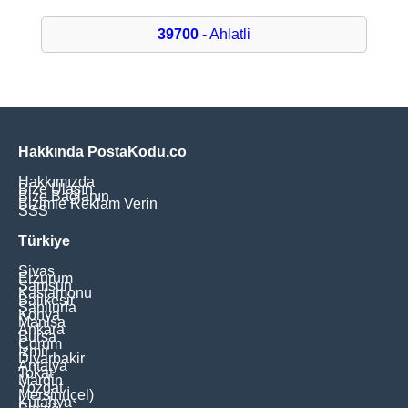
39700
- Ahlatli
Hakkında PostaKodu.co
Hakkımızda
Bize Ulaşın
Bize Bağlanın
Bizimle Reklam Verin
SSS
Türkiye
Sivas
Erzurum
Samsun
Kastamonu
Balikesir
Şanliurfa
Konya
Manisa
Ankara
Bursa
Çorum
İzmir
Diyarbakir
Antalya
Tokat
Mardin
Yozgat
Mersin(İçel)
Kütahya