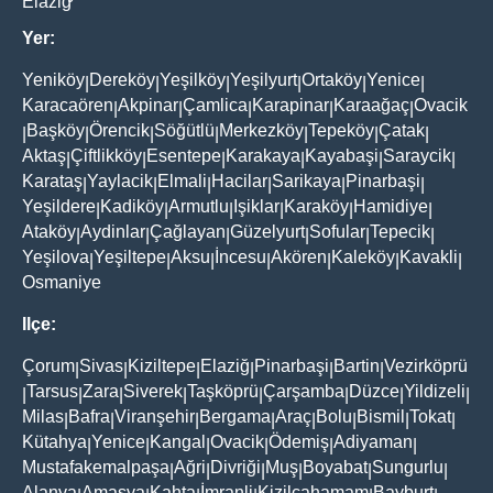
Elaziğ
Yer:
Yeniköy
Dereköy
Yeşilköy
Yeşilyurt
Ortaköy
Yenice
|
|
|
|
|
|
Karacaören
Akpinar
Çamlica
Karapinar
Karaağaç
Ovacik
|
|
|
|
|
Başköy
Örencik
Söğütlü
Merkezköy
Tepeköy
Çatak
|
|
|
|
|
|
|
Aktaş
Çiftlikköy
Esentepe
Karakaya
Kayabaşi
Saraycik
|
|
|
|
|
|
Karataş
Yaylacik
Elmali
Hacilar
Sarikaya
Pinarbaşi
|
|
|
|
|
|
Yeşildere
Kadiköy
Armutlu
Işiklar
Karaköy
Hamidiye
|
|
|
|
|
|
Ataköy
Aydinlar
Çağlayan
Güzelyurt
Sofular
Tepecik
|
|
|
|
|
|
Yeşilova
Yeşiltepe
Aksu
İncesu
Akören
Kaleköy
Kavakli
|
|
|
|
|
|
|
Osmaniye
Ilçe:
Çorum
Sivas
Kiziltepe
Elaziğ
Pinarbaşi
Bartin
Vezirköprü
|
|
|
|
|
|
Tarsus
Zara
Siverek
Taşköprü
Çarşamba
Düzce
Yildizeli
|
|
|
|
|
|
|
|
Milas
Bafra
Viranşehir
Bergama
Araç
Bolu
Bismil
Tokat
|
|
|
|
|
|
|
|
Kütahya
Yenice
Kangal
Ovacik
Ödemiş
Adiyaman
|
|
|
|
|
|
Mustafakemalpaşa
Ağri
Divriği
Muş
Boyabat
Sungurlu
|
|
|
|
|
|
Alanya
Amasya
Kahta
İmranli
Kizilcahamam
Bayburt