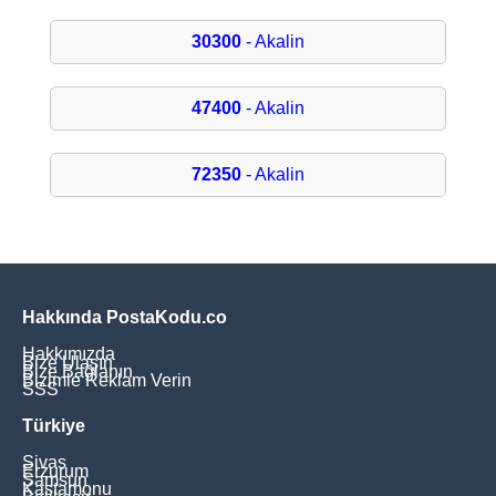
30300
- Akalin
47400
- Akalin
72350
- Akalin
Hakkında PostaKodu.co
Hakkımızda
Bize Ulaşın
Bize Bağlanın
Bizimle Reklam Verin
SSS
Türkiye
Sivas
Erzurum
Samsun
Kastamonu