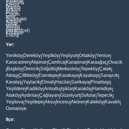
Balikesir
Şanliurfa
Konya
Manisa
Ankara
Bursa
Çorum
İzmir
Diyarbakir
Antalya
Tokat
Mardin
Yozgat
Mersin(İçel)
Kütahya
Elaziğ
Yer:
Yeniköy
Dereköy
Yeşilköy
Yeşilyurt
Ortaköy
Yenice
|
|
|
|
|
|
Karacaören
Akpinar
Çamlica
Karapinar
Karaağaç
Ovacik
|
|
|
|
|
Başköy
Örencik
Söğütlü
Merkezköy
Tepeköy
Çatak
|
|
|
|
|
|
|
Aktaş
Çiftlikköy
Esentepe
Karakaya
Kayabaşi
Saraycik
|
|
|
|
|
|
Karataş
Yaylacik
Elmali
Hacilar
Sarikaya
Pinarbaşi
|
|
|
|
|
|
Yeşildere
Kadiköy
Armutlu
Işiklar
Karaköy
Hamidiye
|
|
|
|
|
|
Ataköy
Aydinlar
Çağlayan
Güzelyurt
Sofular
Tepecik
|
|
|
|
|
|
Yeşilova
Yeşiltepe
Aksu
İncesu
Akören
Kaleköy
Kavakli
|
|
|
|
|
|
|
Osmaniye
Ilçe: