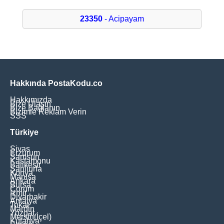
23350
- Acipayam
Hakkında PostaKodu.co
Hakkımızda
Bize Ulaşın
Bize Bağlanın
Bizimle Reklam Verin
SSS
Türkiye
Sivas
Erzurum
Samsun
Kastamonu
Balikesir
Şanliurfa
Konya
Manisa
Ankara
Bursa
Çorum
İzmir
Diyarbakir
Antalya
Tokat
Mardin
Yozgat
Mersin(İçel)
Kütahya