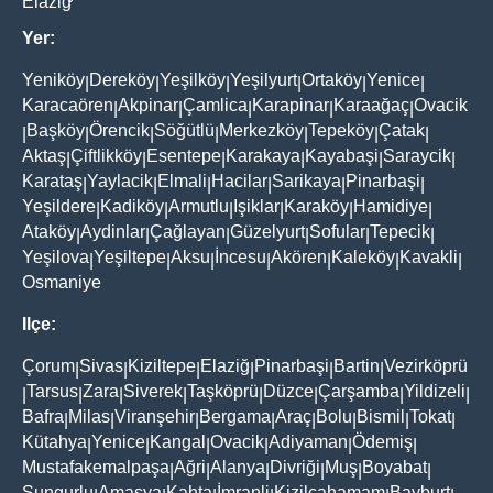
Elaziğ
Yer:
Yeniköy
Dereköy
Yeşilköy
Yeşilyurt
Ortaköy
Yenice
|
|
|
|
|
|
Karacaören
Akpinar
Çamlica
Karapinar
Karaağaç
Ovacik
|
|
|
|
|
Başköy
Örencik
Söğütlü
Merkezköy
Tepeköy
Çatak
|
|
|
|
|
|
|
Aktaş
Çiftlikköy
Esentepe
Karakaya
Kayabaşi
Saraycik
|
|
|
|
|
|
Karataş
Yaylacik
Elmali
Hacilar
Sarikaya
Pinarbaşi
|
|
|
|
|
|
Yeşildere
Kadiköy
Armutlu
Işiklar
Karaköy
Hamidiye
|
|
|
|
|
|
Ataköy
Aydinlar
Çağlayan
Güzelyurt
Sofular
Tepecik
|
|
|
|
|
|
Yeşilova
Yeşiltepe
Aksu
İncesu
Akören
Kaleköy
Kavakli
|
|
|
|
|
|
|
Osmaniye
Ilçe:
Çorum
Sivas
Kiziltepe
Elaziğ
Pinarbaşi
Bartin
Vezirköprü
|
|
|
|
|
|
Tarsus
Zara
Siverek
Taşköprü
Düzce
Çarşamba
Yildizeli
|
|
|
|
|
|
|
|
Bafra
Milas
Viranşehir
Bergama
Araç
Bolu
Bismil
Tokat
|
|
|
|
|
|
|
|
Kütahya
Yenice
Kangal
Ovacik
Adiyaman
Ödemiş
|
|
|
|
|
|
Mustafakemalpaşa
Ağri
Alanya
Divriği
Muş
Boyabat
|
|
|
|
|
|
Sungurlu
Amasya
Kahta
İmranli
Kizilcahamam
Bayburt