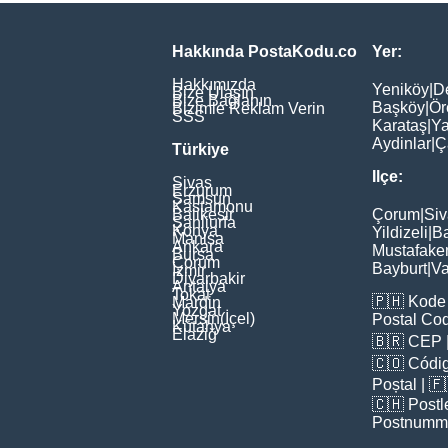
Hakkında PostaKodu.co
Yer:
Hakkımızda
Yeniköy
|
D
Bize Ulaşın
Bize Bağlanın
Başköy
|
Ör
Bizimle Reklam Verin
SSS
Karataş
|
Ya
Aydinlar
|
Ç
Türkiye
Ilçe:
Sivas
Erzurum
Samsun
Kastamonu
Balikesir
Çorum
|
Siv
Şanliurfa
Konya
Yildizeli
|
Ba
Manisa
Ankara
Mustafake
Bursa
Çorum
Bayburt
|
Va
İzmir
Diyarbakir
Antalya
Tokat
🇵🇭
Kode 
Mardin
Yozgat
Mersin(İçel)
Postal Co
Kütahya
Elaziğ
🇧🇷
CEP
🇨🇴
Códig
Poștal
| 
🇨🇭
Postl
Postnumm