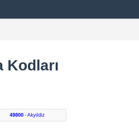
a Kodları
49800
- Akyildiz