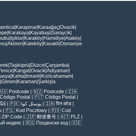
amlica
|
Karapinar
|
Karaağaç
|
Ovacik
|
epe
|
Karakaya
|
Kayabaşi
|
Saraycik
|
utlu
|
Işiklar
|
Karaköy
|
Hamidiye
|
Ataköy
|
esu
|
Akören
|
Kaleköy
|
Kavakli
|
Osmaniye
erek
|
Taşköprü
|
Düzce
|
Çarşamba
|
Yenice
|
Kangal
|
Ovacik
|
Adiyaman
|
asya
|
Kahta
|
İmranli
|
Kizilcahamam
|
|
Gönen
|
Karaman
|
Şarkişla
🇦🇺
Postcode
| 🇳🇿
Postcode
| 🇨🇦
Código Postal
| 🇵🇹
Código Postal
|
ีย์
| 🇵🇰
پوسٹل کوڈ
| 🇮🇳
पिन कोड
|
u
| 🇵🇱
Kod Pocztowy
| 🇷🇴
Cod

ZIP Code
| 🇯🇵
郵便番号
| 🇦🇹
PLZ
|
ый индекс
| 🇧🇬
Пощенски код
| 🇸🇪