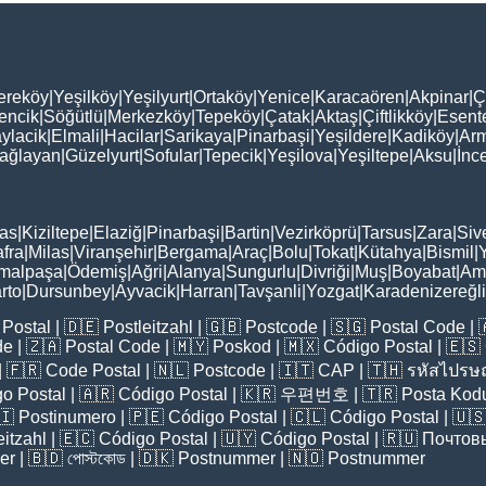
ereköy
|
Yeşilköy
|
Yeşilyurt
|
Ortaköy
|
Yenice
|
Karacaören
|
Akpinar
|
Ç
encik
|
Söğütlü
|
Merkezköy
|
Tepeköy
|
Çatak
|
Aktaş
|
Çiftlikköy
|
Esent
ylacik
|
Elmali
|
Hacilar
|
Sarikaya
|
Pinarbaşi
|
Yeşildere
|
Kadiköy
|
Arm
ağlayan
|
Güzelyurt
|
Sofular
|
Tepecik
|
Yeşilova
|
Yeşiltepe
|
Aksu
|
İnc
as
|
Kiziltepe
|
Elaziğ
|
Pinarbaşi
|
Bartin
|
Vezirköprü
|
Tarsus
|
Zara
|
Siv
fra
|
Milas
|
Viranşehir
|
Bergama
|
Araç
|
Bolu
|
Tokat
|
Kütahya
|
Bismil
|
malpaşa
|
Ödemiş
|
Ağri
|
Alanya
|
Sungurlu
|
Divriği
|
Muş
|
Boyabat
|
Am
rto
|
Dursunbey
|
Ayvacik
|
Harran
|
Tavşanli
|
Yozgat
|
Karadenizereğli
Postal
| 🇩🇪
Postleitzahl
| 🇬🇧
Postcode
| 🇸🇬
Postal Code
| 
de
| 🇿🇦
Postal Code
| 🇲🇾
Poskod
| 🇲🇽
Código Postal
| 🇪🇸
| 🇫🇷
Code Postal
| 🇳🇱
Postcode
| 🇮🇹
CAP
| 🇹🇭
รหัสไปรษณ
o Postal
| 🇦🇷
Código Postal
| 🇰🇷
우편번호
| 🇹🇷
Posta Kod
🇮
Postinumero
| 🇵🇪
Código Postal
| 🇨🇱
Código Postal
| 🇺
eitzahl
| 🇪🇨
Código Postal
| 🇺🇾
Código Postal
| 🇷🇺
Почтов
er
| 🇧🇩
পোস্টকোড
| 🇩🇰
Postnummer
| 🇳🇴
Postnummer