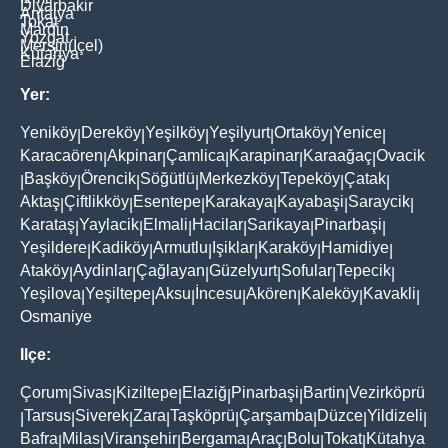
Diyarbakir
Antalya
Tokat
Mardin
Yozgat
Mersin(İçel)
Kütahya
Elaziğ
Yer:
Yeniköy
Dereköy
Yeşilköy
Yeşilyurt
Ortaköy
Yenice
|
|
|
|
|
|
Karacaören
Akpinar
Çamlica
Karapinar
Karaağaç
Ovacik
|
|
|
|
|
Başköy
Örencik
Söğütlü
Merkezköy
Tepeköy
Çatak
|
|
|
|
|
|
|
Aktaş
Çiftlikköy
Esentepe
Karakaya
Kayabaşi
Saraycik
|
|
|
|
|
|
Karataş
Yaylacik
Elmali
Hacilar
Sarikaya
Pinarbaşi
|
|
|
|
|
|
Yeşildere
Kadiköy
Armutlu
Işiklar
Karaköy
Hamidiye
|
|
|
|
|
|
Ataköy
Aydinlar
Çağlayan
Güzelyurt
Sofular
Tepecik
|
|
|
|
|
|
Yeşilova
Yeşiltepe
Aksu
İncesu
Akören
Kaleköy
Kavakli
|
|
|
|
|
|
|
Osmaniye
Ilçe:
Çorum
Sivas
Kiziltepe
Elaziğ
Pinarbaşi
Bartin
Vezirköprü
|
|
|
|
|
|
Tarsus
Siverek
Zara
Taşköprü
Çarşamba
Düzce
Yildizeli
|
|
|
|
|
|
|
|
Bafra
Milas
Viranşehir
Bergama
Araç
Bolu
Tokat
Kütahya
|
|
|
|
|
|
|