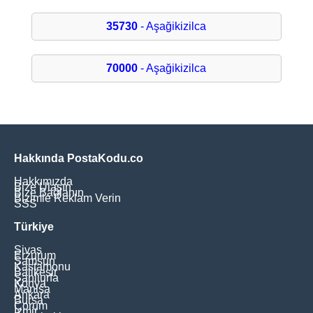
35730
- Aşağikizilca
70000
- Aşağikizilca
Hakkında PostaKodu.co
Hakkımızda
Bize Ulaşın
Bize Bağlanın
Bizimle Reklam Verin
SSS
Türkiye
Sivas
Erzurum
Samsun
Kastamonu
Balikesir
Şanliurfa
Konya
Manisa
Ankara
Bursa
Çorum
İzmir