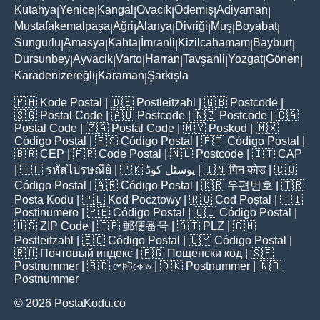
Kütahya
Yenice
Kangal
Ovacik
Ödemiş
Adiyaman
|
|
|
|
|
|
Mustafakemalpaşa
Ağri
Alanya
Divriği
Muş
Boyabat
|
|
|
|
|
|
Sungurlu
Amasya
Kahta
İmranli
Kizilcahamam
Bayburt
|
|
|
|
|
|
Dursunbey
Ayvacik
Varto
Harran
Tavşanli
Yozgat
Gönen
|
|
|
|
|
|
|
Karadenizereğli
Karaman
Şarkişla
|
|
🇵🇭
Kode Postal
| 🇩🇪
Postleitzahl
| 🇬🇧
Postcode
|
🇸🇬
Postal Code
| 🇦🇺
Postcode
| 🇳🇿
Postcode
| 🇨🇦
Postal Code
| 🇿🇦
Postal Code
| 🇲🇾
Poskod
| 🇲🇽
Código Postal
| 🇪🇸
Código Postal
| 🇵🇹
Código Postal
|
🇧🇷
CEP
| 🇫🇷
Code Postal
| 🇳🇱
Postcode
| 🇮🇹
CAP
| 🇹🇭
รหัสไปรษณีย์
| 🇵🇰
پوسٹل کوڈ
| 🇮🇳
पिन कोड
| 🇨🇴
Código Postal
| 🇦🇷
Código Postal
| 🇰🇷
우편번호
| 🇹🇷
Posta Kodu
| 🇵🇱
Kod Pocztowy
| 🇷🇴
Cod Poștal
| 🇫🇮
Postinumero
| 🇵🇪
Código Postal
| 🇨🇱
Código Postal
|
🇺🇸
ZIP Code
| 🇯🇵
郵便番号
| 🇦🇹
PLZ
| 🇨🇭
Postleitzahl
| 🇪🇨
Código Postal
| 🇺🇾
Código Postal
|
🇷🇺
Почтовый индекс
| 🇧🇬
Пощенски код
| 🇸🇪
Postnummer
| 🇧🇩
পোস্টকোড
| 🇩🇰
Postnummer
| 🇳🇴
Postnummer
© 2026 PostaKodu.co