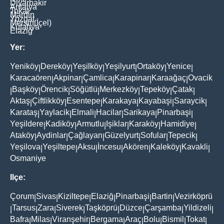
Diyarbakir
Antalya
Tokat
Mardin
Yozgat
Mersin(İçel)
Kütahya
Elaziğ
Yer:
Yeniköy
Dereköy
Yeşilköy
Yeşilyurt
Ortaköy
Yenice
|
|
|
|
|
|
Karacaören
Akpinar
Çamlica
Karapinar
Karaağaç
Ovacik
|
|
|
|
|
Başköy
Örencik
Söğütlü
Merkezköy
Tepeköy
Çatak
|
|
|
|
|
|
|
Aktaş
Çiftlikköy
Esentepe
Karakaya
Kayabaşi
Saraycik
|
|
|
|
|
|
Karataş
Yaylacik
Elmali
Hacilar
Sarikaya
Pinarbaşi
|
|
|
|
|
|
Yeşildere
Kadiköy
Armutlu
Işiklar
Karaköy
Hamidiye
|
|
|
|
|
|
Ataköy
Aydinlar
Çağlayan
Güzelyurt
Sofular
Tepecik
|
|
|
|
|
|
Yeşilova
Yeşiltepe
Aksu
İncesu
Akören
Kaleköy
Kavakli
|
|
|
|
|
|
|
Osmaniye
Ilçe:
Çorum
Sivas
Kiziltepe
Elaziğ
Pinarbaşi
Bartin
Vezirköprü
|
|
|
|
|
|
Tarsus
Zara
Siverek
Taşköprü
Düzce
Çarşamba
Yildizeli
|
|
|
|
|
|
|
|
Bafra
Milas
Viranşehir
Bergama
Araç
Bolu
Bismil
Tokat
|
|
|
|
|
|
|
|