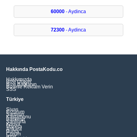
60000
- Aydinca
72300
- Aydinca
Hakkında PostaKodu.co
Hakkımızda
Bize Ulaşın
Bize Bağlanın
Bizimle Reklam Verin
SSS
Türkiye
Sivas
Erzurum
Samsun
Kastamonu
Balikesir
Şanliurfa
Konya
Manisa
Ankara
Bursa
Çorum
İzmir