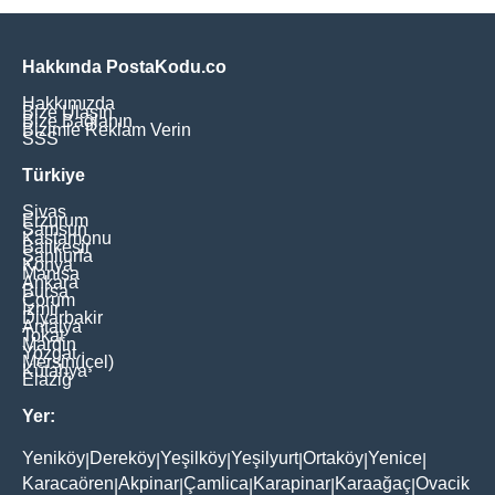
Hakkında PostaKodu.co
Hakkımızda
Bize Ulaşın
Bize Bağlanın
Bizimle Reklam Verin
SSS
Türkiye
Sivas
Erzurum
Samsun
Kastamonu
Balikesir
Şanliurfa
Konya
Manisa
Ankara
Bursa
Çorum
İzmir
Diyarbakir
Antalya
Tokat
Mardin
Yozgat
Mersin(İçel)
Kütahya
Elaziğ
Yer:
Yeniköy
Dereköy
Yeşilköy
Yeşilyurt
Ortaköy
Yenice
|
|
|
|
|
|
Karacaören
Akpinar
Çamlica
Karapinar
Karaağaç
Ovacik
|
|
|
|
|