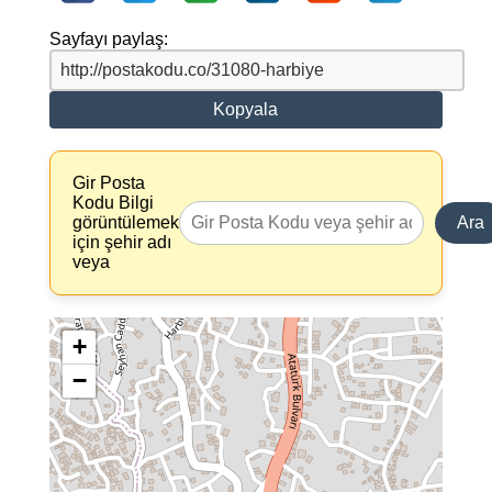
Sayfayı paylaş:
Kopyala
Gir Posta
Kodu Bilgi
görüntülemek
Ara
için şehir adı
veya
+
−