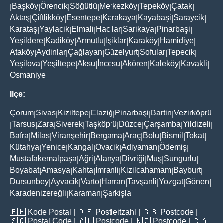
Başköy
Örencik
Söğütlü
Merkezköy
Tepeköy
Çatak
|
|
|
|
|
|
|
Aktaş
Çiftlikköy
Esentepe
Karakaya
Kayabaşi
Saraycik
|
|
|
|
|
|
Karataş
Yaylacik
Elmali
Hacilar
Sarikaya
Pinarbaşi
|
|
|
|
|
|
Yeşildere
Kadiköy
Armutlu
Işiklar
Karaköy
Hamidiye
|
|
|
|
|
|
Ataköy
Aydinlar
Çağlayan
Güzelyurt
Sofular
Tepecik
|
|
|
|
|
|
Yeşilova
Yeşiltepe
Aksu
İncesu
Akören
Kaleköy
Kavakli
|
|
|
|
|
|
|
Osmaniye
Ilçe:
Çorum
Sivas
Kiziltepe
Elaziğ
Pinarbaşi
Bartin
Vezirköprü
|
|
|
|
|
|
Tarsus
Zara
Siverek
Taşköprü
Düzce
Çarşamba
Yildizeli
|
|
|
|
|
|
|
|
Bafra
Milas
Viranşehir
Bergama
Araç
Bolu
Bismil
Tokat
|
|
|
|
|
|
|
|
Kütahya
Yenice
Kangal
Ovacik
Adiyaman
Ödemiş
|
|
|
|
|
|
Mustafakemalpaşa
Ağri
Alanya
Divriği
Muş
Sungurlu
|
|
|
|
|
|
Boyabat
Amasya
Kahta
İmranli
Kizilcahamam
Bayburt
|
|
|
|
|
|
Dursunbey
Ayvacik
Varto
Harran
Tavşanli
Yozgat
Gönen
|
|
|
|
|
|
|
Karadenizereğli
Karaman
Şarkişla
|
|
🇵🇭
Kode Postal
| 🇩🇪
Postleitzahl
| 🇬🇧
Postcode
|
🇸🇬
Postal Code
| 🇦🇺
Postcode
| 🇳🇿
Postcode
| 🇨🇦