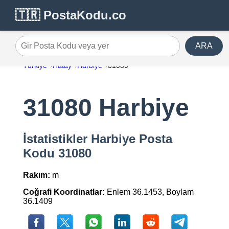
🇹🇷 PostaKodu.co
ARA
Gir Posta Kodu veya yer
Türkiye
Hatay
Harbiye
31080
31080 Harbiye
İstatistikler Harbiye Posta
Kodu 31080
Rakım:
m
Coğrafi Koordinatlar:
Enlem 36.1453, Boylam
36.1409