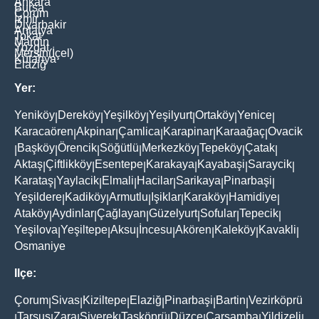
Ankara
Bursa
Çorum
İzmir
Diyarbakir
Antalya
Tokat
Mardin
Yozgat
Mersin(İçel)
Kütahya
Elaziğ
Yer:
Yeniköy
Dereköy
Yeşilköy
Yeşilyurt
Ortaköy
Yenice
|
|
|
|
|
|
Karacaören
Akpinar
Çamlica
Karapinar
Karaağaç
Ovacik
|
|
|
|
|
Başköy
Örencik
Söğütlü
Merkezköy
Tepeköy
Çatak
|
|
|
|
|
|
|
Aktaş
Çiftlikköy
Esentepe
Karakaya
Kayabaşi
Saraycik
|
|
|
|
|
|
Karataş
Yaylacik
Elmali
Hacilar
Sarikaya
Pinarbaşi
|
|
|
|
|
|
Yeşildere
Kadiköy
Armutlu
Işiklar
Karaköy
Hamidiye
|
|
|
|
|
|
Ataköy
Aydinlar
Çağlayan
Güzelyurt
Sofular
Tepecik
|
|
|
|
|
|
Yeşilova
Yeşiltepe
Aksu
İncesu
Akören
Kaleköy
Kavakli
|
|
|
|
|
|
|
Osmaniye
Ilçe:
Çorum
Sivas
Kiziltepe
Elaziğ
Pinarbaşi
Bartin
Vezirköprü
|
|
|
|
|
|
Tarsus
Zara
Siverek
Taşköprü
Düzce
Çarşamba
Yildizeli
|
|
|
|
|
|
|
|