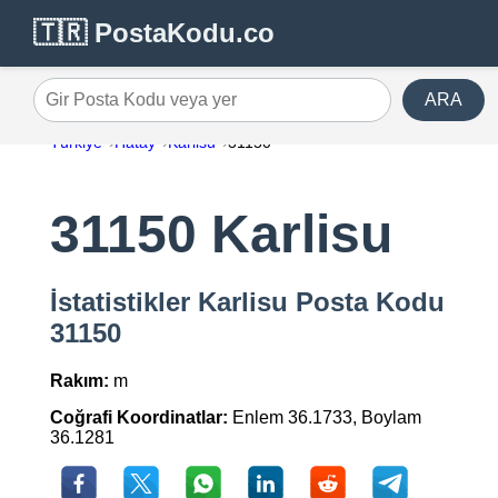
🇹🇷 PostaKodu.co
ARA
Gir Posta Kodu veya yer
Türkiye
Hatay
Karlisu
31150
31150 Karlisu
İstatistikler Karlisu Posta Kodu
31150
Rakım:
m
Coğrafi Koordinatlar:
Enlem 36.1733, Boylam
36.1281