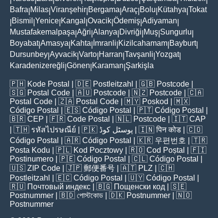
Bafra
Milas
Viranşehir
Bergama
Araç
Bolu
Kütahya
Tokat
|
|
|
|
|
|
|
Bismil
Yenice
Kangal
Ovacik
Ödemiş
Adiyaman
|
|
|
|
|
|
|
Mustafakemalpaşa
Ağri
Alanya
Divriği
Muş
Sungurlu
|
|
|
|
|
|
Boyabat
Amasya
Kahta
İmranli
Kizilcahamam
Bayburt
|
|
|
|
|
|
Dursunbey
Ayvacik
Varto
Harran
Tavşanli
Yozgat
|
|
|
|
|
|
Karadenizereğli
Gönen
Karaman
Şarkişla
|
|
|
🇵🇭
Kode Postal
| 🇩🇪
Postleitzahl
| 🇬🇧
Postcode
|
🇸🇬
Postal Code
| 🇦🇺
Postcode
| 🇳🇿
Postcode
| 🇨🇦
Postal Code
| 🇿🇦
Postal Code
| 🇲🇾
Poskod
| 🇲🇽
Código Postal
| 🇪🇸
Código Postal
| 🇵🇹
Código Postal
|
🇧🇷
CEP
| 🇫🇷
Code Postal
| 🇳🇱
Postcode
| 🇮🇹
CAP
| 🇹🇭
รหัสไปรษณีย์
| 🇵🇰
پوسٹل کوڈ
| 🇮🇳
पिन कोड
| 🇨🇴
Código Postal
| 🇦🇷
Código Postal
| 🇰🇷
우편번호
| 🇹🇷
Posta Kodu
| 🇵🇱
Kod Pocztowy
| 🇷🇴
Cod Poștal
| 🇫🇮
Postinumero
| 🇵🇪
Código Postal
| 🇨🇱
Código Postal
|
🇺🇸
ZIP Code
| 🇯🇵
郵便番号
| 🇦🇹
PLZ
| 🇨🇭
Postleitzahl
| 🇪🇨
Código Postal
| 🇺🇾
Código Postal
|
🇷🇺
Почтовый индекс
| 🇧🇬
Пощенски код
| 🇸🇪
Postnummer
| 🇧🇩
পোস্টকোড
| 🇩🇰
Postnummer
| 🇳🇴
Postnummer