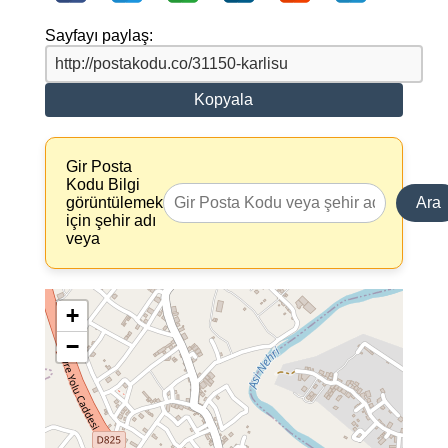
Sayfayı paylaş:
Kopyala
Gir Posta
Kodu Bilgi
görüntülemek
Ara
için şehir adı
veya
+
−