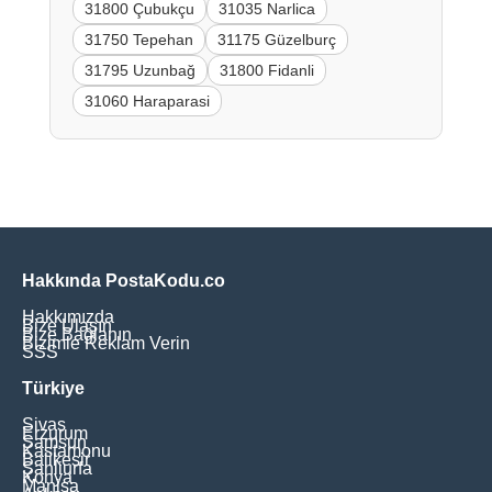
31800 Çubukçu
31035 Narlica
31750 Tepehan
31175 Güzelburç
31795 Uzunbağ
31800 Fidanli
31060 Haraparasi
Hakkında PostaKodu.co
Hakkımızda
Bize Ulaşın
Bize Bağlanın
Bizimle Reklam Verin
SSS
Türkiye
Sivas
Erzurum
Samsun
Kastamonu
Balikesir
Şanliurfa
Konya
Manisa