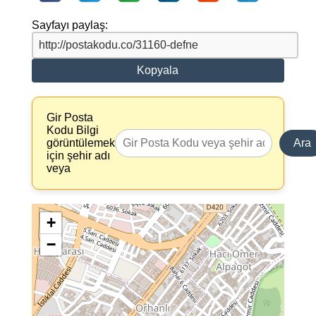
Sayfayı paylaş:
Kopyala
Gir Posta
Kodu Bilgi
görüntülemek
Ara
için şehir adı
veya
+
−