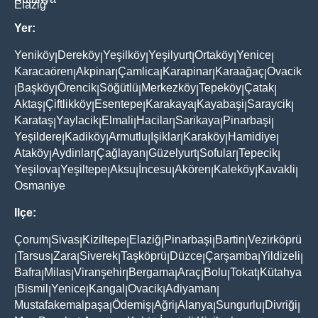
Elaziğ
Yer:
Yeniköy
Dereköy
Yeşilköy
Yeşilyurt
Ortaköy
Yenice
|
|
|
|
|
|
Karacaören
Akpinar
Çamlica
Karapinar
Karaağaç
Ovacik
|
|
|
|
|
Başköy
Örencik
Söğütlü
Merkezköy
Tepeköy
Çatak
|
|
|
|
|
|
|
Aktaş
Çiftlikköy
Esentepe
Karakaya
Kayabaşi
Saraycik
|
|
|
|
|
|
Karataş
Yaylacik
Elmali
Hacilar
Sarikaya
Pinarbaşi
|
|
|
|
|
|
Yeşildere
Kadiköy
Armutlu
Işiklar
Karaköy
Hamidiye
|
|
|
|
|
|
Ataköy
Aydinlar
Çağlayan
Güzelyurt
Sofular
Tepecik
|
|
|
|
|
|
Yeşilova
Yeşiltepe
Aksu
İncesu
Akören
Kaleköy
Kavakli
|
|
|
|
|
|
|
Osmaniye
Ilçe:
Çorum
Sivas
Kiziltepe
Elaziğ
Pinarbaşi
Bartin
Vezirköprü
|
|
|
|
|
|
Tarsus
Zara
Siverek
Taşköprü
Düzce
Çarşamba
Yildizeli
|
|
|
|
|
|
|
|
Bafra
Milas
Viranşehir
Bergama
Araç
Bolu
Tokat
Kütahya
|
|
|
|
|
|
|
Bismil
Yenice
Kangal
Ovacik
Adiyaman
|
|
|
|
|
|
Mustafakemalpaşa
Ödemiş
Ağri
Alanya
Sungurlu
Divriği
|
|
|
|
|
|