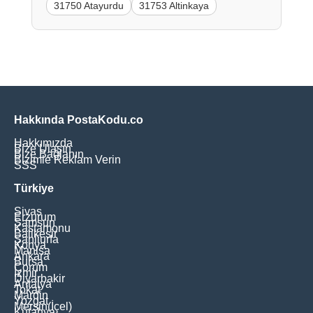
31750 Atayurdu
31753 Altinkaya
Hakkında PostaKodu.co
Hakkımızda
Bize Ulaşın
Bize Bağlanın
Bizimle Reklam Verin
SSS
Türkiye
Sivas
Erzurum
Samsun
Kastamonu
Balikesir
Şanliurfa
Konya
Manisa
Ankara
Bursa
Çorum
İzmir
Diyarbakir
Antalya
Tokat
Mardin
Yozgat
Mersin(İçel)
Kütahya