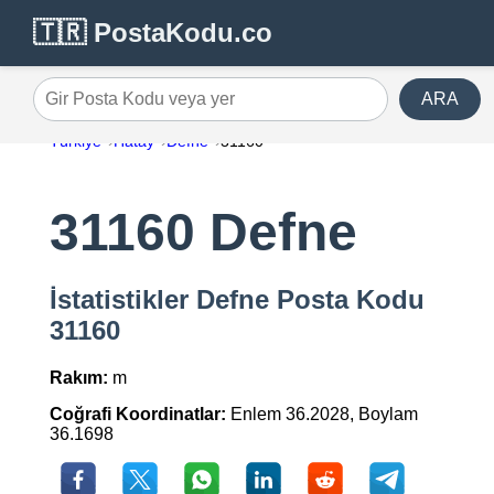
🇹🇷 PostaKodu.co
ARA
Gir Posta Kodu veya yer
Türkiye
Hatay
Defne
31160
31160 Defne
İstatistikler Defne Posta Kodu
31160
Rakım:
m
Coğrafi Koordinatlar:
Enlem 36.2028, Boylam
36.1698