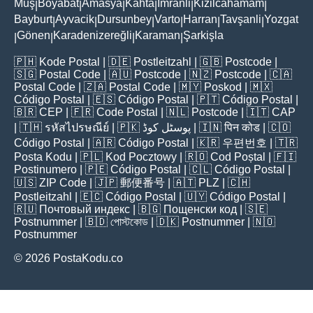
Muş
Boyabat
Amasya
Kahta
İmranli
Kizilcahamam
|
|
|
|
|
|
Bayburt
Ayvacik
Dursunbey
Varto
Harran
Tavşanli
Yozgat
|
|
|
|
|
|
Gönen
Karadenizereğli
Karaman
Şarkişla
|
|
|
|
🇵🇭
Kode Postal
| 🇩🇪
Postleitzahl
| 🇬🇧
Postcode
|
🇸🇬
Postal Code
| 🇦🇺
Postcode
| 🇳🇿
Postcode
| 🇨🇦
Postal Code
| 🇿🇦
Postal Code
| 🇲🇾
Poskod
| 🇲🇽
Código Postal
| 🇪🇸
Código Postal
| 🇵🇹
Código Postal
|
🇧🇷
CEP
| 🇫🇷
Code Postal
| 🇳🇱
Postcode
| 🇮🇹
CAP
| 🇹🇭
รหัสไปรษณีย์
| 🇵🇰
پوسٹل کوڈ
| 🇮🇳
पिन कोड
| 🇨🇴
Código Postal
| 🇦🇷
Código Postal
| 🇰🇷
우편번호
| 🇹🇷
Posta Kodu
| 🇵🇱
Kod Pocztowy
| 🇷🇴
Cod Poștal
| 🇫🇮
Postinumero
| 🇵🇪
Código Postal
| 🇨🇱
Código Postal
|
🇺🇸
ZIP Code
| 🇯🇵
郵便番号
| 🇦🇹
PLZ
| 🇨🇭
Postleitzahl
| 🇪🇨
Código Postal
| 🇺🇾
Código Postal
|
🇷🇺
Почтовый индекс
| 🇧🇬
Пощенски код
| 🇸🇪
Postnummer
| 🇧🇩
পোস্টকোড
| 🇩🇰
Postnummer
| 🇳🇴
Postnummer
© 2026 PostaKodu.co