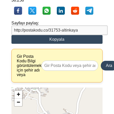
36.258
Sayfayı paylaş:
Kopyala
Gir Posta
Kodu Bilgi
görüntülemek
Ara
için şehir adı
veya
+
−