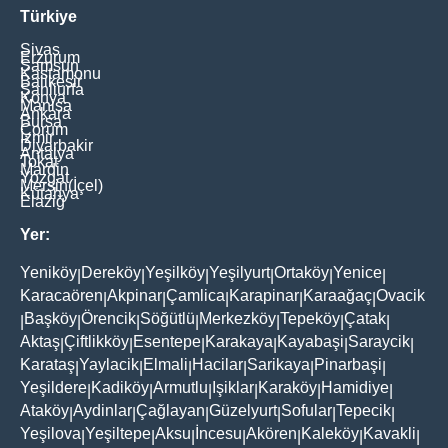
Türkiye
Sivas
Erzurum
Samsun
Kastamonu
Balikesir
Şanliurfa
Konya
Manisa
Ankara
Bursa
Çorum
İzmir
Diyarbakir
Antalya
Tokat
Mardin
Yozgat
Mersin(İçel)
Kütahya
Elaziğ
Yer:
Yeniköy
Dereköy
Yeşilköy
Yeşilyurt
Ortaköy
Yenice
|
|
|
|
|
|
Karacaören
Akpinar
Çamlica
Karapinar
Karaağaç
Ovacik
|
|
|
|
|
Başköy
Örencik
Söğütlü
Merkezköy
Tepeköy
Çatak
|
|
|
|
|
|
|
Aktaş
Çiftlikköy
Esentepe
Karakaya
Kayabaşi
Saraycik
|
|
|
|
|
|
Karataş
Yaylacik
Elmali
Hacilar
Sarikaya
Pinarbaşi
|
|
|
|
|
|
Yeşildere
Kadiköy
Armutlu
Işiklar
Karaköy
Hamidiye
|
|
|
|
|
|
Ataköy
Aydinlar
Çağlayan
Güzelyurt
Sofular
Tepecik
|
|
|
|
|
|
Yeşilova
Yeşiltepe
Aksu
İncesu
Akören
Kaleköy
Kavakli
|
|
|
|
|
|
|