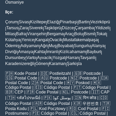
Osmaniye
Ilçe:
Çorum
Sivas
Kiziltepe
Elaziğ
Pinarbaşi
Bartin
Vezirköprü
|
|
|
|
|
|
Tarsus
Zara
Siverek
Taşköprü
Düzce
Çarşamba
Yildizeli
|
|
|
|
|
|
|
|
Milas
Bafra
Viranşehir
Bergama
Araç
Bolu
Bismil
Tokat
|
|
|
|
|
|
|
|
Kütahya
Yenice
Kangal
Ovacik
Mustafakemalpaşa
|
|
|
|
|
Ödemiş
Adiyaman
Ağri
Muş
Boyabat
Sungurlu
Alanya
|
|
|
|
|
|
|
Divriği
Amasya
Kahta
İmranli
Kizilcahamam
Bayburt
|
|
|
|
|
|
Dursunbey
Varto
Ayvacik
Yozgat
Harran
Tavşanli
|
|
|
|
|
|
Karadenizereğli
Gönen
Karaman
Şarkişla
|
|
|
🇵🇭
Kode Postal
| 🇩🇪
Postleitzahl
| 🇬🇧
Postcode
|
🇸🇬
Postal Code
| 🇦🇺
Postcode
| 🇳🇿
Postcode
| 🇨🇦
Postal Code
| 🇿🇦
Postal Code
| 🇲🇾
Poskod
| 🇲🇽
Código Postal
| 🇪🇸
Código Postal
| 🇵🇹
Código Postal
|
🇧🇷
CEP
| 🇫🇷
Code Postal
| 🇳🇱
Postcode
| 🇮🇹
CAP
| 🇹🇭
รหัสไปรษณีย์
| 🇵🇰
پوسٹل کوڈ
| 🇮🇳
पिन कोड
| 🇨🇴
Código Postal
| 🇦🇷
Código Postal
| 🇰🇷
우편번호
| 🇹🇷
Posta Kodu
| 🇵🇱
Kod Pocztowy
| 🇷🇴
Cod Poștal
| 🇫🇮
Postinumero
| 🇵🇪
Código Postal
| 🇨🇱
Código Postal
|