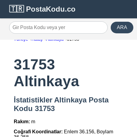
🇹🇷 PostaKodu.co
ARA
Gir Posta Kodu veya yer
Türkiye
Hatay
Altinkaya
31753
31753
Altinkaya
İstatistikler Altinkaya Posta
Kodu 31753
Rakım:
m
Coğrafi Koordinatlar:
Enlem 36.156, Boylam