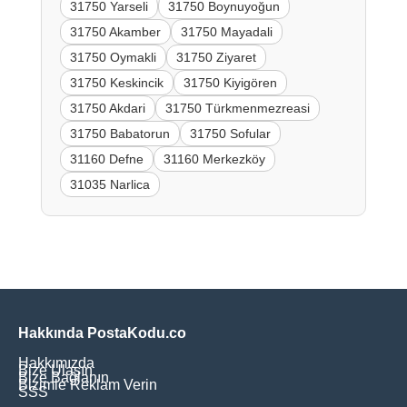
31750 Yarseli
31750 Boynuyoğun
31750 Akamber
31750 Mayadali
31750 Oymakli
31750 Ziyaret
31750 Keskincik
31750 Kiyigören
31750 Akdari
31750 Türkmenmezreasi
31750 Babatorun
31750 Sofular
31160 Defne
31160 Merkezköy
31035 Narlica
Hakkında PostaKodu.co
Hakkımızda
Bize Ulaşın
Bize Bağlanın
Bizimle Reklam Verin
SSS