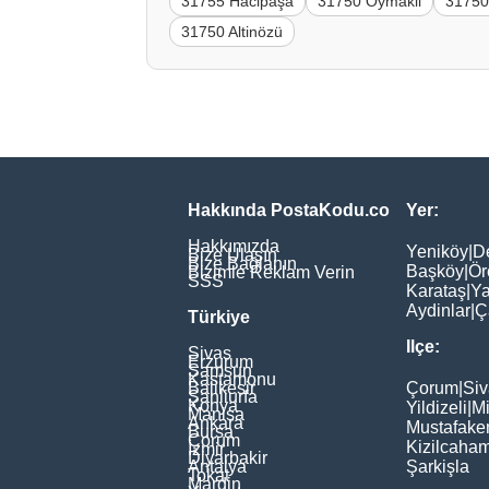
31755 Hacipaşa
31750 Oymakli
31750
31750 Altinözü
Hakkında PostaKodu.co
Yer:
Hakkımızda
Yeniköy
|
D
Bize Ulaşın
Bize Bağlanın
Başköy
|
Ör
Bizimle Reklam Verin
SSS
Karataş
|
Ya
Aydinlar
|
Ç
Türkiye
Ilçe:
Sivas
Erzurum
Samsun
Kastamonu
Balikesir
Çorum
|
Siv
Şanliurfa
Konya
Yildizeli
|
Mi
Manisa
Ankara
Mustafake
Bursa
Çorum
Kizilcaha
İzmir
Diyarbakir
Antalya
Şarkişla
Tokat
Mardin