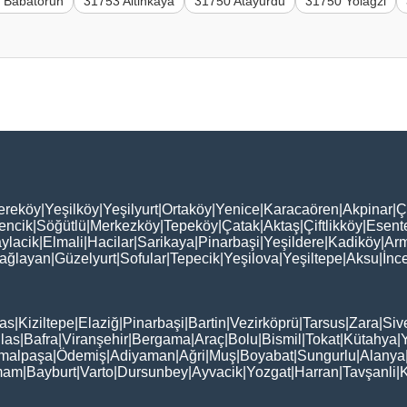
 Babatorun
31753 Altinkaya
31750 Atayurdu
31750 Yolağzi
ereköy
|
Yeşilköy
|
Yeşilyurt
|
Ortaköy
|
Yenice
|
Karacaören
|
Akpinar
|
Ç
encik
|
Söğütlü
|
Merkezköy
|
Tepeköy
|
Çatak
|
Aktaş
|
Çiftlikköy
|
Esent
ylacik
|
Elmali
|
Hacilar
|
Sarikaya
|
Pinarbaşi
|
Yeşildere
|
Kadiköy
|
Arm
ağlayan
|
Güzelyurt
|
Sofular
|
Tepecik
|
Yeşilova
|
Yeşiltepe
|
Aksu
|
İnc
as
|
Kiziltepe
|
Elaziğ
|
Pinarbaşi
|
Bartin
|
Vezirköprü
|
Tarsus
|
Zara
|
Siv
las
|
Bafra
|
Viranşehir
|
Bergama
|
Araç
|
Bolu
|
Bismil
|
Tokat
|
Kütahya
|
malpaşa
|
Ödemiş
|
Adiyaman
|
Ağri
|
Muş
|
Boyabat
|
Sungurlu
|
Alanya
mam
|
Bayburt
|
Varto
|
Dursunbey
|
Ayvacik
|
Yozgat
|
Harran
|
Tavşanli
|
K