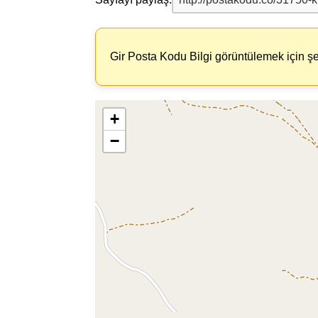
Gir Posta Kodu Bilgi görüntülemek için şe
+
−