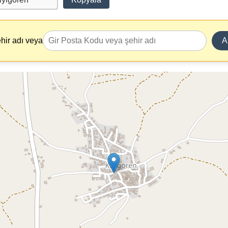
hir adı veya
A