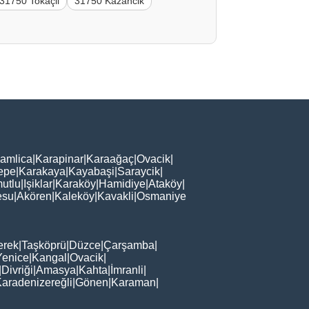
31750 Tokaçli
31750 Kazancik
amlica
|
Karapinar
|
Karaağaç
|
Ovacik
|
epe
|
Karakaya
|
Kayabaşi
|
Saraycik
|
utlu
|
Işiklar
|
Karaköy
|
Hamidiye
|
Ataköy
|
esu
|
Akören
|
Kaleköy
|
Kavakli
|
Osmaniye
erek
|
Taşköprü
|
Düzce
|
Çarşamba
|
Yenice
|
Kangal
|
Ovacik
|
|
Divriği
|
Amasya
|
Kahta
|
İmranli
|
aradenizereğli
|
Gönen
|
Karaman
|