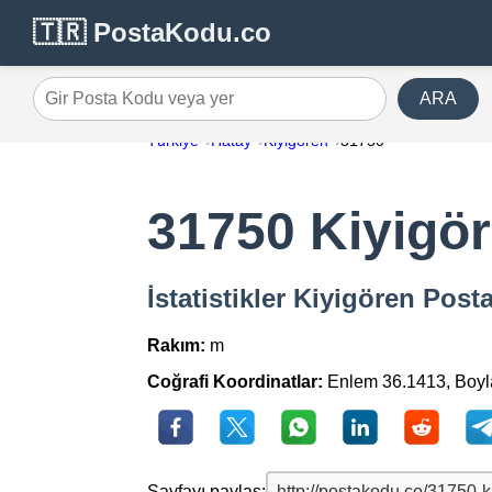
🇹🇷 PostaKodu.co
ARA
Gir Posta Kodu veya yer
Türkiye
Hatay
Kiyigören
31750
31750 Kiyigö
İstatistikler Kiyigören Pos
Rakım:
m
Coğrafi Koordinatlar:
Enlem 36.1413, Boy
Sayfayı paylaş: