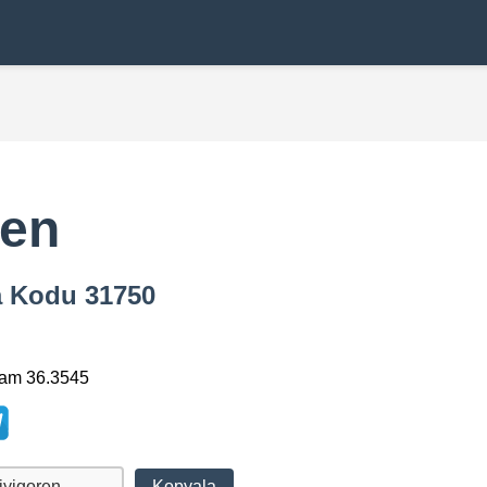
ren
ta Kodu 31750
lam 36.3545
Kopyala