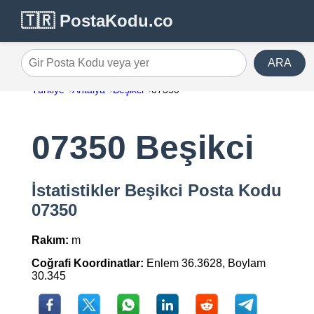
🇹🇷 PostaKodu.co
ARA
Gir Posta Kodu veya yer
Türkiye
Antalya
Beşikci
07350
07350 Beşikci
İstatistikler Beşikci Posta Kodu
07350
Rakım:
m
Coğrafi Koordinatlar:
Enlem 36.3628, Boylam
30.345