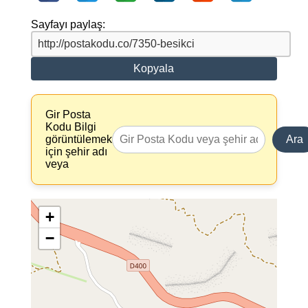
Sayfayı paylaş:
Kopyala
Gir Posta
Kodu Bilgi
görüntülemek
Ara
için şehir adı
veya
+
−