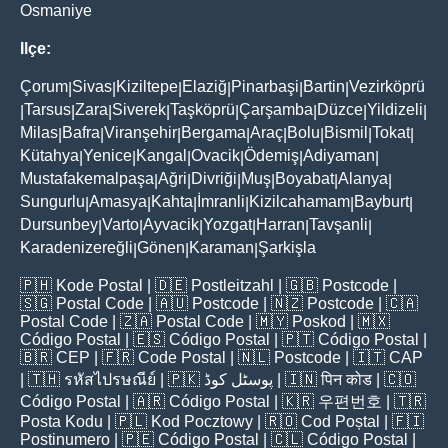
Osmaniye
Ilçe:
Çorum
Sivas
Kiziltepe
Elaziğ
Pinarbaşi
Bartin
Vezirköprü
|
|
|
|
|
|
Tarsus
Zara
Siverek
Taşköprü
Çarşamba
Düzce
Yildizeli
|
|
|
|
|
|
|
|
Milas
Bafra
Viranşehir
Bergama
Araç
Bolu
Bismil
Tokat
|
|
|
|
|
|
|
|
Kütahya
Yenice
Kangal
Ovacik
Ödemiş
Adiyaman
|
|
|
|
|
|
Mustafakemalpaşa
Ağri
Divriği
Muş
Boyabat
Alanya
|
|
|
|
|
|
Sungurlu
Amasya
Kahta
İmranli
Kizilcahamam
Bayburt
|
|
|
|
|
|
Dursunbey
Varto
Ayvacik
Yozgat
Harran
Tavşanli
|
|
|
|
|
|
Karadenizereğli
Gönen
Karaman
Şarkişla
|
|
|
🇵🇭
Kode Postal
| 🇩🇪
Postleitzahl
| 🇬🇧
Postcode
|
🇸🇬
Postal Code
| 🇦🇺
Postcode
| 🇳🇿
Postcode
| 🇨🇦
Postal Code
| 🇿🇦
Postal Code
| 🇲🇾
Poskod
| 🇲🇽
Código Postal
| 🇪🇸
Código Postal
| 🇵🇹
Código Postal
|
🇧🇷
CEP
| 🇫🇷
Code Postal
| 🇳🇱
Postcode
| 🇮🇹
CAP
| 🇹🇭
รหัสไปรษณีย์
| 🇵🇰
پوسٹل کوڈ
| 🇮🇳
पिन कोड
| 🇨🇴
Código Postal
| 🇦🇷
Código Postal
| 🇰🇷
우편번호
| 🇹🇷
Posta Kodu
| 🇵🇱
Kod Pocztowy
| 🇷🇴
Cod Poștal
| 🇫🇮
Postinumero
| 🇵🇪
Código Postal
| 🇨🇱
Código Postal
|