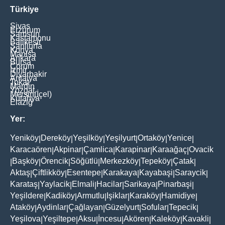
Türkiye
Sivas
Erzurum
Samsun
Kastamonu
Balikesir
Şanliurfa
Konya
Manisa
Ankara
Bursa
Çorum
İzmir
Diyarbakir
Antalya
Tokat
Mardin
Yozgat
Mersin(İçel)
Kütahya
Elaziğ
Yer:
Yeniköy
Dereköy
Yeşilköy
Yeşilyurt
Ortaköy
Yenice
|
|
|
|
|
|
Karacaören
Akpinar
Çamlica
Karapinar
Karaağaç
Ovacik
|
|
|
|
|
Başköy
Örencik
Söğütlü
Merkezköy
Tepeköy
Çatak
|
|
|
|
|
|
|
Aktaş
Çiftlikköy
Esentepe
Karakaya
Kayabaşi
Saraycik
|
|
|
|
|
|
Karataş
Yaylacik
Elmali
Hacilar
Sarikaya
Pinarbaşi
|
|
|
|
|
|
Yeşildere
Kadiköy
Armutlu
Işiklar
Karaköy
Hamidiye
|
|
|
|
|
|
Ataköy
Aydinlar
Çağlayan
Güzelyurt
Sofular
Tepecik
|
|
|
|
|
|
Yeşilova
Yeşiltepe
Aksu
İncesu
Akören
Kaleköy
Kavakli
|
|
|
|
|
|
|