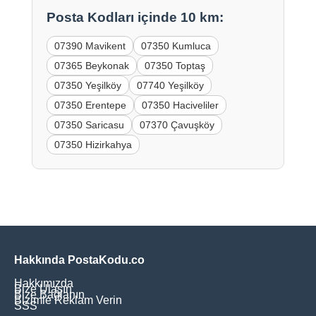
Posta Kodları içinde 10 km:
07390 Mavikent
07350 Kumluca
07365 Beykonak
07350 Toptaş
07350 Yeşilköy
07740 Yeşilköy
07350 Erentepe
07350 Haciveliler
07350 Saricasu
07370 Çavuşköy
07350 Hizirkahya
Hakkında PostaKodu.co
Hakkımızda
Bize Ulaşın
Bize Bağlanın
Bizimle Reklam Verin
SSS