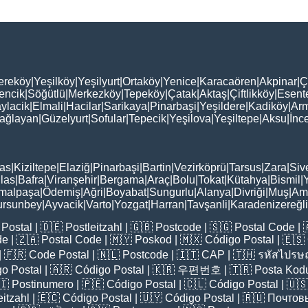
ereköy
|
Yeşilköy
|
Yeşilyurt
|
Ortaköy
|
Yenice
|
Karacaören
|
Akpinar
|
Ç
encik
|
Söğütlü
|
Merkezköy
|
Tepeköy
|
Çatak
|
Aktaş
|
Çiftlikköy
|
Esent
ylacik
|
Elmali
|
Hacilar
|
Sarikaya
|
Pinarbaşi
|
Yeşildere
|
Kadiköy
|
Arm
ağlayan
|
Güzelyurt
|
Sofular
|
Tepecik
|
Yeşilova
|
Yeşiltepe
|
Aksu
|
İnc
as
|
Kiziltepe
|
Elaziğ
|
Pinarbaşi
|
Bartin
|
Vezirköprü
|
Tarsus
|
Zara
|
Siv
las
|
Bafra
|
Viranşehir
|
Bergama
|
Araç
|
Bolu
|
Tokat
|
Kütahya
|
Bismil
|
malpaşa
|
Ödemiş
|
Ağri
|
Boyabat
|
Sungurlu
|
Alanya
|
Divriği
|
Muş
|
Am
ursunbey
|
Ayvacik
|
Varto
|
Yozgat
|
Harran
|
Tavşanli
|
Karadenizereğli
Postal
| 🇩🇪
Postleitzahl
| 🇬🇧
Postcode
| 🇸🇬
Postal Code
| 
de
| 🇿🇦
Postal Code
| 🇲🇾
Poskod
| 🇲🇽
Código Postal
| 🇪🇸
| 🇫🇷
Code Postal
| 🇳🇱
Postcode
| 🇮🇹
CAP
| 🇹🇭
รหัสไปรษณ
o Postal
| 🇦🇷
Código Postal
| 🇰🇷
우편번호
| 🇹🇷
Posta Kod
🇮
Postinumero
| 🇵🇪
Código Postal
| 🇨🇱
Código Postal
| 🇺
eitzahl
| 🇪🇨
Código Postal
| 🇺🇾
Código Postal
| 🇷🇺
Почтов