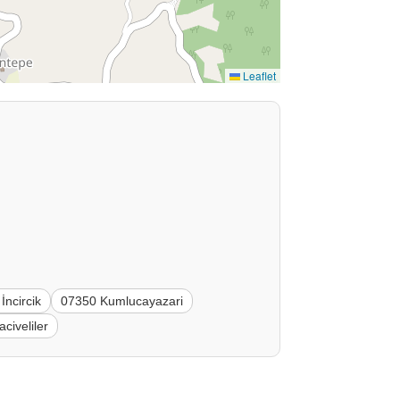
Leaflet
İncircik
07350 Kumlucayazari
civeliler