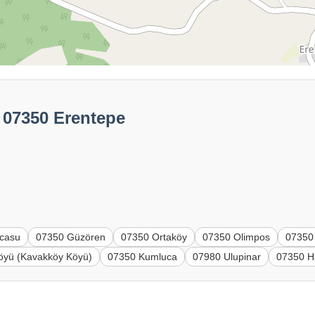
: 07350 Erentepe
icasu
07350 Güzören
07350 Ortaköy
07350 Olimpos
07350 
öyü (Kavakköy Köyü)
07350 Kumluca
07980 Ulupinar
07350 Ha