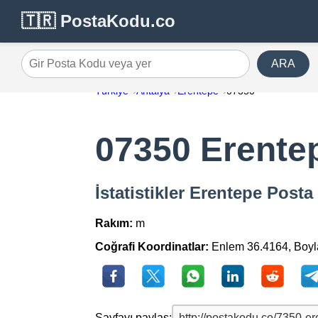
🇹🇷 PostaKodu.co
ARA
Gir Posta Kodu veya yer
Türkiye
Antalya
Erentepe
07350
07350 Erente
İstatistikler Erentepe Post
Rakım:
m
Coğrafi Koordinatlar:
Enlem 36.4164, Boy
Sayfayı paylaş: