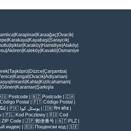
amlica
|
Karapinar
|
Karaağaç
|
Ovacik
|
epe
|
Karakaya
|
Kayabaşi
|
Saraycik
|
utlu
|
Işiklar
|
Karaköy
|
Hamidiye
|
Ataköy
|
esu
|
Akören
|
Kaleköy
|
Kavakli
|
Osmaniye
erek
|
Taşköprü
|
Düzce
|
Çarşamba
|
Yenice
|
Kangal
|
Ovacik
|
Adiyaman
|
asya
|
İmranli
|
Kahta
|
Kizilcahamam
|
|
Gönen
|
Karaman
|
Şarkişla
🇦🇺
Postcode
| 🇳🇿
Postcode
| 🇨🇦
Código Postal
| 🇵🇹
Código Postal
|
ีย์
| 🇵🇰
پوسٹل کوڈ
| 🇮🇳
पिन कोड
|
u
| 🇵🇱
Kod Pocztowy
| 🇷🇴
Cod

ZIP Code
| 🇯🇵
郵便番号
| 🇦🇹
PLZ
|
ый индекс
| 🇧🇬
Пощенски код
| 🇸🇪