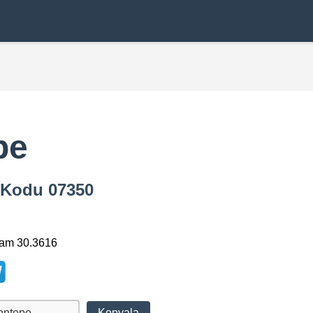
pe
a Kodu 07350
lam 30.3616
Kopyala