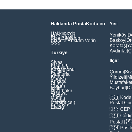
Hakkında PostaKodu.co
Yer:
Hakkımızda
Yeniköy
|
D
Bize Ulaşın
Bize Bağlanın
Başköy
|
Ör
Bizimle Reklam Verin
SSS
Karataş
|
Ya
Aydinlar
|
Ç
Türkiye
Ilçe:
Sivas
Erzurum
Samsun
Kastamonu
Balikesir
Çorum
|
Siv
Şanliurfa
Konya
Yildizeli
|
Mi
Manisa
Ankara
Mustafake
Bursa
Çorum
Bayburt
|
D
İzmir
Diyarbakir
Antalya
Tokat
🇵🇭
Kode 
Mardin
Yozgat
Mersin(İçel)
Postal Co
Kütahya
Elaziğ
🇧🇷
CEP
🇨🇴
Códig
Poștal
| 
🇨🇭
Postl