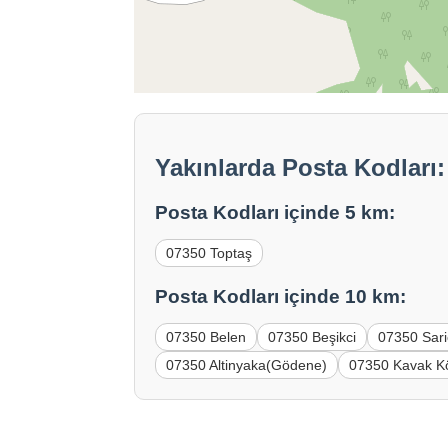
Yakınlarda Posta Kodları
Posta Kodları içinde 5 km:
07350 Toptaş
Posta Kodları içinde 10 km:
07350 Belen
07350 Beşikci
07350 Sar
07350 Altinyaka(Gödene)
07350 Kavak K