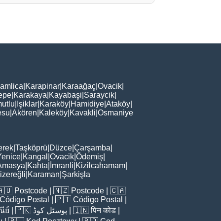
amlica
|
Karapinar
|
Karaağaç
|
Ovacik
|
epe
|
Karakaya
|
Kayabaşi
|
Saraycik
|
utlu
|
Işiklar
|
Karaköy
|
Hamidiye
|
Ataköy
|
esu
|
Akören
|
Kaleköy
|
Kavakli
|
Osmaniye
erek
|
Taşköprü
|
Düzce
|
Çarşamba
|
Yenice
|
Kangal
|
Ovacik
|
Ödemiş
|
Amasya
|
Kahta
|
İmranli
|
Kizilcahamam
|
zereğli
|
Karaman
|
Şarkişla
🇦🇺
Postcode
| 🇳🇿
Postcode
| 🇨🇦
Código Postal
| 🇵🇹
Código Postal
|
ีย์
| 🇵🇰
پوسٹل کوڈ
| 🇮🇳
पिन कोड
|