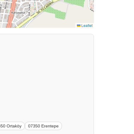
Leaflet
350 Ortaköy
07350 Erentepe