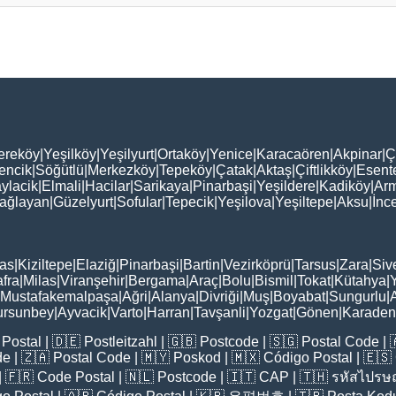
ereköy
|
Yeşilköy
|
Yeşilyurt
|
Ortaköy
|
Yenice
|
Karacaören
|
Akpinar
|
Ç
encik
|
Söğütlü
|
Merkezköy
|
Tepeköy
|
Çatak
|
Aktaş
|
Çiftlikköy
|
Esent
ylacik
|
Elmali
|
Hacilar
|
Sarikaya
|
Pinarbaşi
|
Yeşildere
|
Kadiköy
|
Arm
ağlayan
|
Güzelyurt
|
Sofular
|
Tepecik
|
Yeşilova
|
Yeşiltepe
|
Aksu
|
İnc
as
|
Kiziltepe
|
Elaziğ
|
Pinarbaşi
|
Bartin
|
Vezirköprü
|
Tarsus
|
Zara
|
Siv
fra
|
Milas
|
Viranşehir
|
Bergama
|
Araç
|
Bolu
|
Bismil
|
Tokat
|
Kütahya
|
Mustafakemalpaşa
|
Ağri
|
Alanya
|
Divriği
|
Muş
|
Boyabat
|
Sungurlu
|
ursunbey
|
Ayvacik
|
Varto
|
Harran
|
Tavşanli
|
Yozgat
|
Gönen
|
Karadeni
Postal
| 🇩🇪
Postleitzahl
| 🇬🇧
Postcode
| 🇸🇬
Postal Code
| 
de
| 🇿🇦
Postal Code
| 🇲🇾
Poskod
| 🇲🇽
Código Postal
| 🇪🇸
| 🇫🇷
Code Postal
| 🇳🇱
Postcode
| 🇮🇹
CAP
| 🇹🇭
รหัสไปรษณ