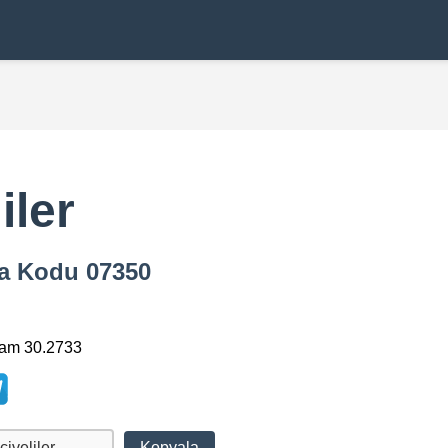
iler
sta Kodu 07350
lam 30.2733
Kopyala