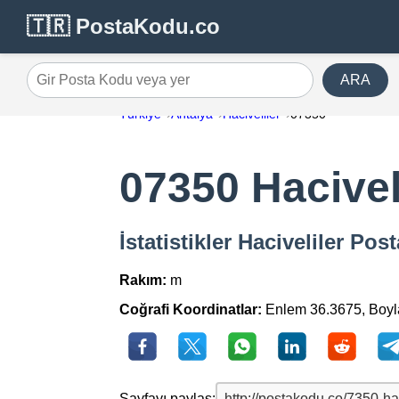
🇹🇷 PostaKodu.co
ARA
Gir Posta Kodu veya yer
Türkiye
Antalya
Haciveliler
07350
07350 Hacivel
İstatistikler Haciveliler Po
Rakım:
m
Coğrafi Koordinatlar:
Enlem 36.3675, Boy
Sayfayı paylaş: