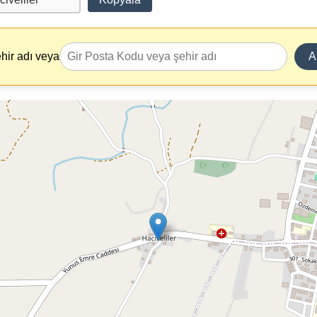
hir adı veya
A