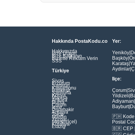
Hakkında PostaKodu.co
Yer:
Hakkımızda
Yeniköy
|
D
Bize Ulaşın
Bize Bağlanın
Başköy
|
Ör
Bizimle Reklam Verin
SSS
Karataş
|
Ya
Aydinlar
|
Ç
Türkiye
Ilçe:
Sivas
Erzurum
Samsun
Kastamonu
Balikesir
Çorum
|
Siv
Şanliurfa
Konya
Yildizeli
|
Ba
Manisa
Ankara
Adiyaman
|
Bursa
Çorum
Bayburt
|
D
İzmir
Diyarbakir
Antalya
Tokat
🇵🇭
Kode 
Mardin
Yozgat
Mersin(İçel)
Postal Co
Kütahya
Elaziğ
🇧🇷
CEP