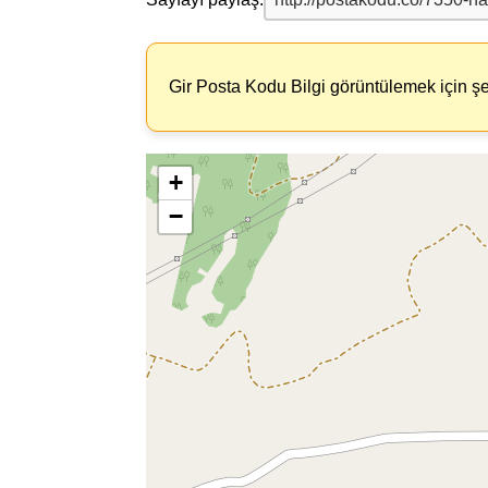
Gir Posta Kodu Bilgi görüntülemek için şe
+
−