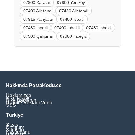
07900 Karalar
07900 Yeniköy
07400 Aliefendi
07430 Aliefendi
07915 Kahyalar
07400 İspatli
07430 İspatli
07400 İshakli
07430 İshakli
07900 Çalipinar
07900 İnceğiz
Hakkında PostaKodu.co
Hakkımızda
Bize Ulaşın
Bize Bağlanın
Bizimle Reklam Verin
SSS
Türkiye
Sivas
Erzurum
Samsun
Kastamonu
Balikesir