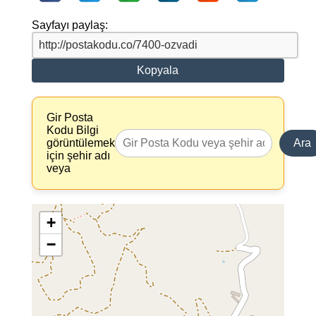
Sayfayı paylaş:
Kopyala
Gir Posta
Kodu Bilgi
görüntülemek
Ara
için şehir adı
veya
+
−