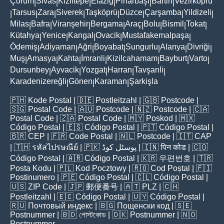
Çorum
Sivas
Kiziltepe
Elaziğ
Pinarbaşi
Bartin
Vezirköprü
|
|
|
|
|
|
Tarsus
Zara
Siverek
Taşköprü
Düzce
Çarşamba
Yildizeli
|
|
|
|
|
|
|
|
Milas
Bafra
Viranşehir
Bergama
Araç
Bolu
Bismil
Tokat
|
|
|
|
|
|
|
|
Kütahya
Yenice
Kangal
Ovacik
Mustafakemalpaşa
|
|
|
|
|
Ödemiş
Adiyaman
Ağri
Boyabat
Sungurlu
Alanya
Divriği
|
|
|
|
|
|
|
Muş
Amasya
Kahta
İmranli
Kizilcahamam
Bayburt
Varto
|
|
|
|
|
|
|
Dursunbey
Ayvacik
Yozgat
Harran
Tavşanli
|
|
|
|
|
Karadenizereğli
Gönen
Karaman
Şarkişla
|
|
|
🇵🇭
Kode Postal
| 🇩🇪
Postleitzahl
| 🇬🇧
Postcode
|
🇸🇬
Postal Code
| 🇦🇺
Postcode
| 🇳🇿
Postcode
| 🇨🇦
Postal Code
| 🇿🇦
Postal Code
| 🇲🇾
Poskod
| 🇲🇽
Código Postal
| 🇪🇸
Código Postal
| 🇵🇹
Código Postal
|
🇧🇷
CEP
| 🇫🇷
Code Postal
| 🇳🇱
Postcode
| 🇮🇹
CAP
| 🇹🇭
รหัสไปรษณีย์
| 🇵🇰
پوسٹل کوڈ
| 🇮🇳
पिन कोड
| 🇨🇴
Código Postal
| 🇦🇷
Código Postal
| 🇰🇷
우편번호
| 🇹🇷
Posta Kodu
| 🇵🇱
Kod Pocztowy
| 🇷🇴
Cod Poștal
| 🇫🇮
Postinumero
| 🇵🇪
Código Postal
| 🇨🇱
Código Postal
|
🇺🇸
ZIP Code
| 🇯🇵
郵便番号
| 🇦🇹
PLZ
| 🇨🇭
Postleitzahl
| 🇪🇨
Código Postal
| 🇺🇾
Código Postal
|
🇷🇺
Почтовый индекс
| 🇧🇬
Пощенски код
| 🇸🇪
Postnummer
| 🇧🇩
পোস্টকোড
| 🇩🇰
Postnummer
| 🇳🇴
Postnummer