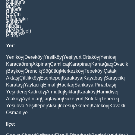
Şanliurfa
Konya
Manisa
Ankara
Bursa
Çorum
İzmir
Diyarbakir
Antalya
Tokat
Mardin
Yozgat
Mersin(İçel)
Kütahya
Elaziğ
Yer:
Yeniköy
Dereköy
Yeşilköy
Yeşilyurt
Ortaköy
Yenice
|
|
|
|
|
|
Karacaören
Akpinar
Çamlica
Karapinar
Karaağaç
Ovacik
|
|
|
|
|
Başköy
Örencik
Söğütlü
Merkezköy
Tepeköy
Çatak
|
|
|
|
|
|
|
Aktaş
Çiftlikköy
Esentepe
Karakaya
Kayabaşi
Saraycik
|
|
|
|
|
|
Karataş
Yaylacik
Elmali
Hacilar
Sarikaya
Pinarbaşi
|
|
|
|
|
|
Yeşildere
Kadiköy
Armutlu
Işiklar
Karaköy
Hamidiye
|
|
|
|
|
|
Ataköy
Aydinlar
Çağlayan
Güzelyurt
Sofular
Tepecik
|
|
|
|
|
|
Yeşilova
Yeşiltepe
Aksu
İncesu
Akören
Kaleköy
Kavakli
|
|
|
|
|
|
|
Osmaniye
Ilçe: