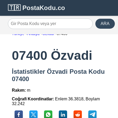
🇹🇷 PostaKodu.co
ARA
Gir Posta Kodu veya yer
Türkiye
Antalya
Özvadi
07400
07400 Özvadi
İstatistikler Özvadi Posta Kodu
07400
Rakım:
m
Coğrafi Koordinatlar:
Enlem 36.3818, Boylam
32.242